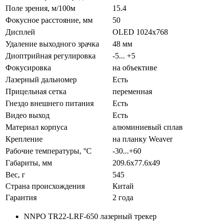
Поле зрения, м/100м
15.4
Фокусное расстояние, мм
50
Дисплей
OLED 1024х768
Удаление выходного зрачка
48 мм
Диоптрийная регулировка
-5... +5
Фокусировка
на объективе
Лазерный дальномер
Есть
Прицельная сетка
переменная
Гнездо внешнего питания
Есть
Видео выход
Есть
Материал корпуса
алюминиевый сплав
Крепление
на планку Weaver
Рабочие температуры, °C
-30...+60
Габариты, мм
209.6x77.6x49
Вес, г
545
Страна происхождения
Китай
Гарантия
2 года
NNPO TR22-LRF-650 лазерный трекер