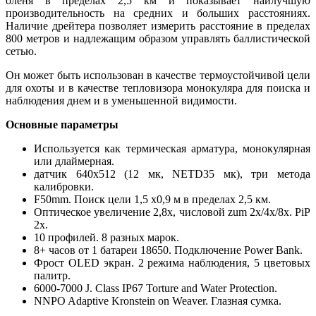
оленя в пределах 2,5 км и показывает наилучшую
производительность на средних и больших расстояниях.
Наличие дрейтера позволяет измерить расстояние в пределах
800 метров и надлежащим образом управлять баллистической
сетью.
Он может быть использован в качестве термоустойчивой цели
для охоты и в качестве тепловизора монокуляра для поиска и
наблюдения днем и в уменьшенной видимости.
Основные параметры
Используется как термическая арматура, монокулярная
или длаймерная.
датчик 640x512 (12 мк, NETD35 мк), три метода
калибровки.
F50mm. Поиск цели 1,5 x0,9 м в пределах 2,5 км.
Оптическое увеличение 2,8x, числовой zum 2x/4x/8x. PiP
2x.
10 профилей. 8 разных марок.
8+ часов от 1 батареи 18650. Подключение Power Bank.
Фрост OLED экран. 2 режима наблюдения, 5 цветовых
палитр.
6000-7000 J. Class IP67 Torture and Water Protection.
NNPO Adaptive Kronstein on Weaver. Глазная сумка.