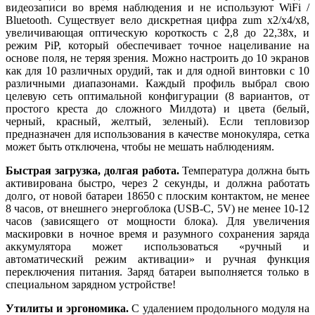
видеозаписи во время наблюдения и не используют WiFi /
Bluetooth. Существует вело дискретная цифра zum x2/x4/x8,
увеличивающая оптическую короткость с 2,8 до 22,38x, и
режим PiP, который обеспечивает точное нацеливание на
основе поля, не теряя зрения. Можно настроить до 10 экранов
как для 10 различных орудий, так и для одной винтовки с 10
различными диапазонами. Каждый профиль выбрал свою
целевую сеть оптимальной конфигурации (8 вариантов, от
простого креста до сложного Милдота) и цвета (белый,
черный, красный, желтый, зеленый). Если тепловизор
предназначен для использования в качестве монокуляра, сетка
может быть отключена, чтобы не мешать наблюдениям.
Быстрая загрузка, долгая работа.
Температура должна быть
активирована быстро, через 2 секунды, и должна работать
долго, от новой батареи 18650 с плоским контактом, не менее
8 часов, от внешнего энергоблока (USB-C, 5V) не менее 10-12
часов (зависящего от мощности блока). Для увеличения
маскировки в ночное время и разумного сохранения заряда
аккумулятора может использоваться «ручный и
автоматический режим активации» и ручная функция
переключения питания. Заряд батареи выполняется только в
специальном зарядном устройстве!
Утилиты и эргономика.
С удалением продольного модуля на