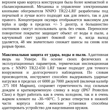
верхнем краю корпуса конструкция была более компактной и
сбалансированной. Механика и управление электронными
кнопками обогревателя NNPO TR22-LRF разработаны под
перчаткой и лучше всего подходят как для левого, так и для
правого. Концентрация окуляра отображается максимум для
teplus и цифр в пределах +/- 5 диоптр, и большинство
охотников смогут использовать цель без очков. Переносное
поворотное покрытие защищает объект от воды и пыли, а
каучуковый свет удаляет боковой свет и, когда выход
удаляется, 48 мм значительно снижает шансы на синяк или
разрыв брови.
Максимальная защита от удара, воды и пыли.
Адаптивная
якорь на Уивере. На основе своих физических и
эксплуатационных параметров, термическая инспекционная
цель с NNPO TR22-650 LRF также подходит для точного
вооружения и долгосрочного наблюдения. По словам
производителя, инструмент способен выдерживать ударные
нагрузки в пределах от 6000 до 7000 джоулей (включая калибр
.375 HH Magnum), сохраняет герметичность под сильным
дождем и кратковременную сливку в воду (IP67 Protection
Class) и будет работать как в очень холодном, так и в очень
жарком климате на -30-+60°C. 5 резки отверстия в нижней
части корпуса плюс женские установки способны
адаптировать устройство для нацеливания оружия.