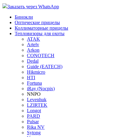
Заказать через WhatsApp
Бинокли
Оптические прицелы
Коллиматорные прицелы
Тепловизоры для охоты
ATAK
Artelv
Arkon
CONOTECH
Dedal
Guide (EATECH)
Hikmicro
HTI
Fortuna
iRay (Nocpix)
NNPO
Levenhuk
LZIRTEK
Longot
PARD
Pulsar
Rika NV
Sytong