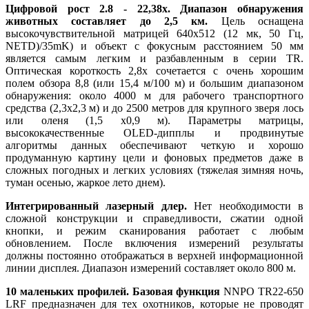
Цифровой рост 2.8 - 22,38x. Диапазон обнаружения
животных составляет до 2,5 км.
Цель оснащена
высокочувствительной матрицей 640x512 (12 мк, 50 Гц,
NETD)/35mK) и объект с фокусным расстоянием 50 мм
является самым легким и разбавленным в серии TR.
Оптическая короткость 2,8x сочетается с очень хорошим
полем обзора 8,8 (или 15,4 м/100 м) и большим диапазоном
обнаружения: около 4000 м для рабочего транспортного
средства (2,3х2,3 м) и до 2500 метров для крупного зверя лось
или оленя (1,5 x0,9 м). Параметры матрицы,
высококачественные OLED-дипплы и продвинутые
алгоритмы данных обеспечивают четкую и хорошо
продуманную картину цели и фоновых предметов даже в
сложных погодных и легких условиях (тяжелая зимняя ночь,
туман осенью, жаркое лето днем).
Интегрированный лазерный длер.
Нет необходимости в
сложной конструкции и справедливости, сжатии одной
кнопки, и режим сканирования работает с любым
обновлением. После включения измерений результаты
должны постоянно отображаться в верхней информационной
линии дисплея. Диапазон измерений составляет около 800 м.
10 маленьких профилей. Базовая функция
NNPO TR22-650
LRF предназначен для тех охотников, которые не проводят