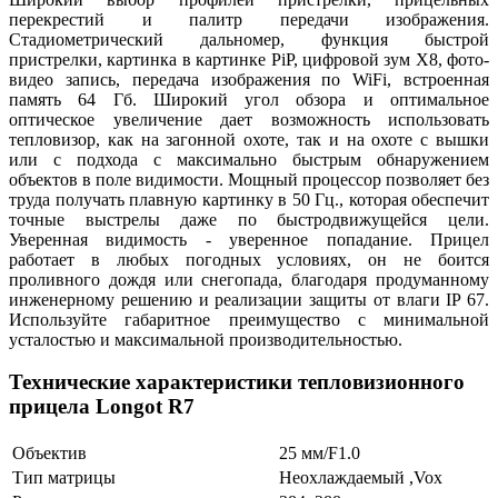
перекрестий и палитр передачи изображения.
Стадиометрический дальномер, функция быстрой
пристрелки, картинка в картинке PiP, цифровой зум Х8, фото-
видео запись, передача изображения по WiFi, встроенная
память 64 Гб. Широкий угол обзора и оптимальное
оптическое увеличение дает возможность использовать
тепловизор, как на загонной охоте, так и на охоте с вышки
или с подхода с максимально быстрым обнаружением
объектов в поле видимости. Мощный процессор позволяет без
труда получать плавную картинку в 50 Гц., которая обеспечит
точные выстрелы даже по быстродвижущейся цели.
Уверенная видимость - уверенное попадание. Прицел
работает в любых погодных условиях, он не боится
проливного дождя или снегопада, благодаря продуманному
инженерному решению и реализации защиты от влаги IP 67.
Используйте габаритное преимущество с минимальной
усталостью и максимальной производительностью.
Технические характеристики тепловизионного
прицела Longot R7
Объектив
25 мм/F1.0
Тип матрицы
Неохлаждаемый ,Vox