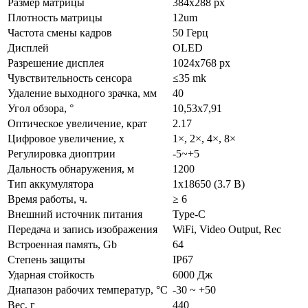
Размер матрицы
384x288 px
Плотность матрицы
12um
Частота смены кадров
50 Герц
Дисплей
OLED
Разрешение дисплея
1024x768 px
Чувствительность сенсора
≤35
mk
Удаление выходного зрачка, мм
40
Угол обзора, °
10,53х7,91
Оптическое увеличение, крат
2.17
Цифровое увеличение, х
1×, 2×, 4×, 8×
Регулировка диоптрии
-5~+5
Дальность обнаружения, м
1200
Тип аккумуляторa
1x18650 (3.7 В)
Время работы, ч.
≥ 6
Внешний источник питания
Type-C
Передача и запись изображения
WiFi, Video Output, Rec
Встроенная память, Gb
64
Степень защиты
IP67
Ударная стойкость
6000 Дж
Диапазон рабочих температур, °C
-30 ~ +50
Вес, г
440