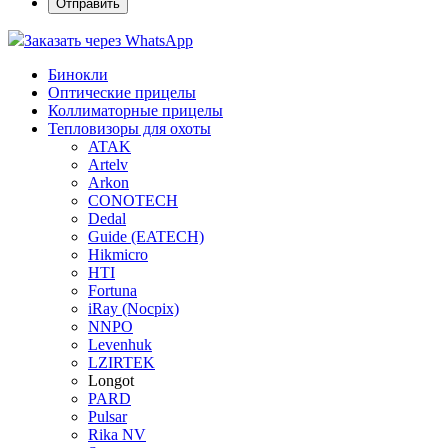
Заказать через WhatsApp
Бинокли
Оптические прицелы
Коллиматорные прицелы
Тепловизоры для охоты
ATAK
Artelv
Arkon
CONOTECH
Dedal
Guide (EATECH)
Hikmicro
HTI
Fortuna
iRay (Nocpix)
NNPO
Levenhuk
LZIRTEK
Longot
PARD
Pulsar
Rika NV