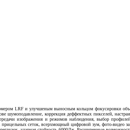
номером LRF и улучшеным выносным кольцом фокусировки объек
рове шумоподавление, коррекция деффектных пикселей, настра
передачи изображения и режимов наблюдения, выбор профилей
та прицельных сеток, всерхмощный цифровой зум, фото-видео зап
ерегрузок, ударная стойкость 6000Дж. Расширенные возможнос