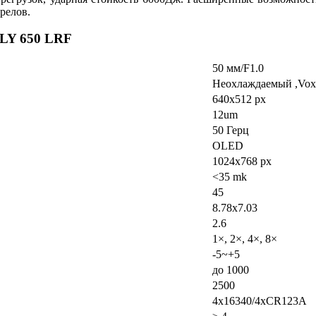
релов.
 LY 650 LRF
50 мм/F1.0
Неохлаждаемый ,Vox
640x512 px
12um
50 Герц
OLED
1024x768 px
<35 mk
45
8.78х7.03
2.6
1×, 2×, 4×, 8×
-5~+5
до 1000
2500
4x16340/4xCR123A