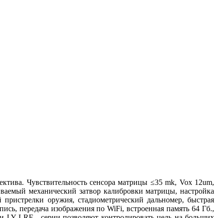
тива. Чувствительность сенсора матрицы ≤35 mk, Vox 12um,
иваемый механический затвор калибровки матрицы, настройка
 пристрелки оружия, стадиометрический дальномер, быстрая
ись, передача изображения по WiFi, встроенная память 64 Гб.,
ти LY LRF - серии позволяют контролировать цель на больших