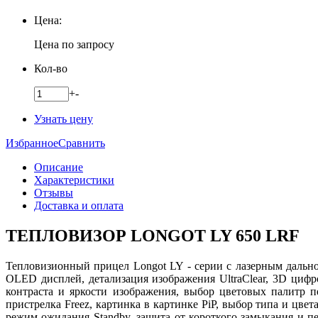
Цена:
Цена по запросу
Кол-во
+
-
Узнать цену
Избранное
Сравнить
Описание
Характеристики
Отзывы
Доставка и оплата
ТЕПЛОВИЗОР LONGOT LY 650 LRF
Тепловизионный прицел Longot LY - серии с лазерным даль
OLED дисплей, детализация изображения UltraClear, 3D циф
контраста и яркости изображения, выбор цветовых палитр 
пристрелка Freez, картинка в картинке PiP, выбор типа и цве
режим ожидания Standby, защита от короткого замыкания и п