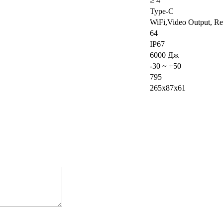
≥ 4
Type-C
WiFi,Video Output, Re
64
IP67
6000 Дж
-30 ~ +50
795
265x87x61