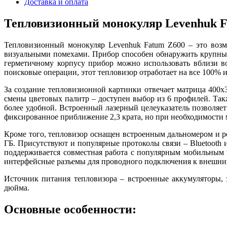
Доставка и оплата
Тепловизионный монокуляр Levenhuk F
Тепловизионный монокуляр Levenhuk Fatum Z600 – это возм
визуальными помехами. Прибор способен обнаружить крупный 
герметичному корпусу прибор можно использовать вблизи вод
поисковые операции, этот тепловизор отработает на все 100% 
За создание тепловизионной картинки отвечает матрица 400x
смены цветовых палитр – доступен выбор из 6 профилей. Так
более удобной. Встроенный лазерный целеуказатель позволяет
фиксированное приближение 2,3 крата, но при необходимости 
Кроме того, тепловизор оснащен встроенным дальномером и ре
ГБ. Присутствуют и популярные протоколы связи – Bluetooth 
поддерживается совместная работа с популярным мобильным п
интерфейсные разъемы для проводного подключения к внешним 
Источник питания тепловизора – встроенные аккумуляторы, 
дюйма.
Основные особенности: