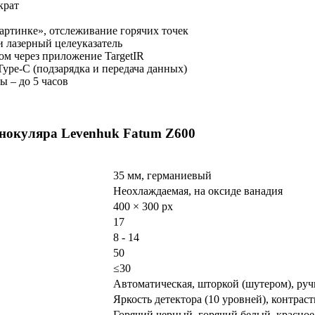
крат
картинке», отслеживание горячих точек
и лазерный целеуказатель
ом через приложение TargetIR
ype-C (подзарядка и передача данных)
ы – до 5 часов
онокуляра Levenhuk Fatum Z600
35 мм, германиевый
Неохлаждаемая, на оксиде ванадия
400 × 300 px
17
8 - 14
50
≤30
Автоматическая, шторкой (шутером), руч
Яркость детектора (10 уровней), контраст
Горячий черный, горячий белый, красное