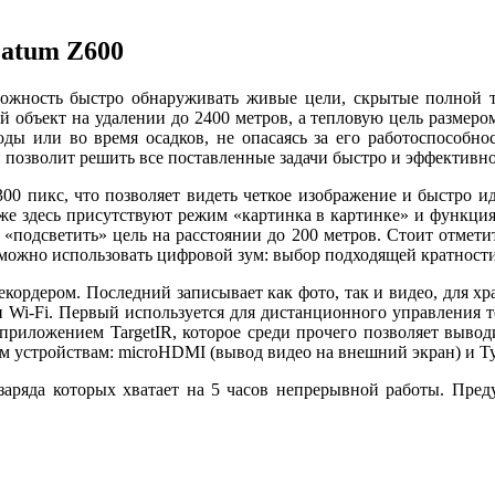
atum Z600
ожность быстро обнаруживать живые цели, скрытые полной т
объект на удалении до 2400 метров, а тепловую цель размером 
ы или во время осадков, не опасаясь за его работоспособнос
и позволит решить все поставленные задачи быстро и эффективно
300 пикс, что позволяет видеть четкое изображение и быстро и
же здесь присутствуют режим «картинка в картинке» и функция
 «подсветить» цель на расстоянии до 200 метров. Стоит отмет
можно использовать цифровой зум: выбор подходящей кратности 
кордером. Последний записывает как фото, так и видео, для хр
и Wi-Fi. Первый используется для дистанционного управления т
риложением TargetIR, которое среди прочего позволяет выводи
устройствам: microHDMI (вывод видео на внешний экран) и Typ
заряда которых хватает на 5 часов непрерывной работы. Пред