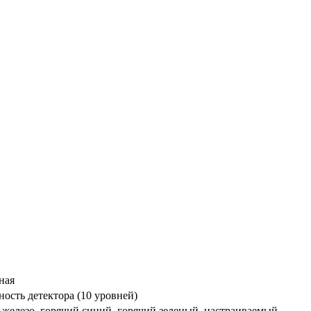
ная
ность детектора (10 уровней)
 железо, горячий синий, горячий зеленый, настраиваемый