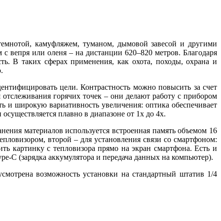
емнотой, камуфляжем, туманом, дымовой завесой и другими
с вепря или оленя – на дистанции 620–820 метров. Благодаря
ть. В таких сферах применения, как охота, походы, охрана и
.
дентифицировать цели. Контрастность можно повысить за счет
 отслеживания горячих точек – они делают работу с прибором
ить и широкую вариативность увеличения: оптика обеспечивает
осуществляется плавно в диапазоне от 1х до 4х.
анения материалов используется встроенная память объемом 16
епловизором, второй – для установления связи со смартфоном:
ть картинку с тепловизора прямо на экран смартфона. Есть и
e-C (зарядка аккумулятора и передача данных на компьютер).
усмотрена возможность установки на стандартный штатив 1/4