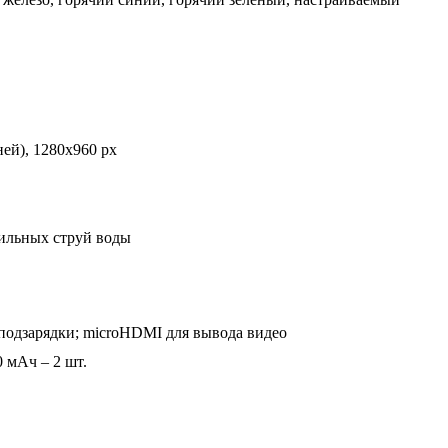
ей), 1280х960 px
сильных струй воды
 подзарядки; microHDMI для вывода видео
 мАч – 2 шт.