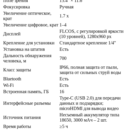
Поле зрения
15.4° × 11.6°
Фокусировка
Ручная
Увеличение оптическое,
1.7 х
крат
Увеличение цифровое, крат
1–4
FLCOS, с регулировкой яркости
Дисплей
(10 уровней), 1280х960 px
Крепление для установки
Стандартное крепление 1/4"
Установка на штатив
Есть
Дальность обнаружения
700
человека, м
IP66, полная защита от пыли,
Класс защиты
защита от сильных струй воды
Bluetooth
Есть
Wi-Fi
Есть
Встроенная память, ГБ
16
Type-C (USB 2.0) для передачи
Интерфейсные разъемы
данных и подзарядки;
microHDMI для вывода видео
Несъемный аккумулятор типа
Источник питания
18650, 3000 мАч – 2 шт.
Время работы
≥5
ч