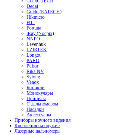
CONOTECH
Dedal
Guide (EATECH)
Hikmicro
HTI
Fortuna
iRay (Nocpix)
NNPO
Levenhuk
LZIRTEK
Longot
PARD
Pulsar
Rika NV
Sytong
Venox
Бинокли
Монокуляры
Прицелы
С дальномером
Насадки
Аксессуары
Приборы ночного видения
Крепления на оружие
Лазерные дальномеры