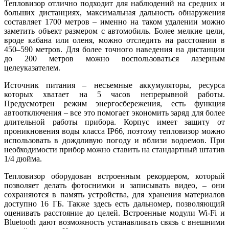
Тепловизор отлично подходит для наблюдений на средних и
больших дистанциях, максимальная дальность обнаружения
составляет 1700 метров – именно на таком удалении можно
заметить объект размером с автомобиль. Более мелкие цели,
вроде кабана или оленя, можно отследить на расстоянии в
450–590 метров. Для более точного наведения на дистанции
до 200 метров можно воспользоваться лазерным
целеуказателем.
Источник питания – несъемные аккумуляторы, ресурса
которых хватает на 5 часов непрерывной работы.
Предусмотрен режим энергосбережения, есть функция
автоотключения – все это помогает экономить заряд для более
длительной работы прибора. Корпус имеет защиту от
проникновения воды класса IP66, поэтому тепловизор можно
использовать в дождливую погоду и вблизи водоемов. При
необходимости прибор можно ставить на стандартный штатив
1/4 дюйма.
Тепловизор оборудован встроенным рекордером, который
позволяет делать фотоснимки и записывать видео, – они
сохраняются в память устройства, для хранения материалов
доступно 16 ГБ. Также здесь есть дальномер, позволяющий
оценивать расстояние до целей. Встроенные модули Wi-Fi и
Bluetooth дают возможность устанавливать связь с внешними