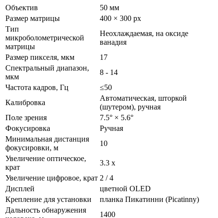
Объектив
50 мм
Размер матрицы
400 × 300 px
Тип
Неохлаждаемая, на оксиде
микроболометрической
ванадия
матрицы
Размер пикселя, мкм
17
Спектральный диапазон,
8 - 14
мкм
Частота кадров, Гц
≤50
Автоматическая, шторкой
Калибровка
(шутером), ручная
Поле зрения
7.5° × 5.6°
Фокусировка
Ручная
Минимальная дистанция
10
фокусировки, м
Увеличение оптическое,
3.3 х
крат
Увеличение цифровое, крат
2 / 4
Дисплей
цветной OLED
Крепление для установки
планка Пикатинни (Picatinny)
Дальность обнаружения
1400