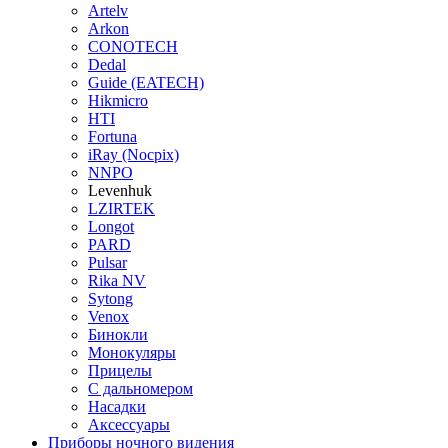
Artelv
Arkon
CONOTECH
Dedal
Guide (EATECH)
Hikmicro
HTI
Fortuna
iRay (Nocpix)
NNPO
Levenhuk
LZIRTEK
Longot
PARD
Pulsar
Rika NV
Sytong
Venox
Бинокли
Монокуляры
Прицелы
С дальномером
Насадки
Аксессуары
Приборы ночного видения