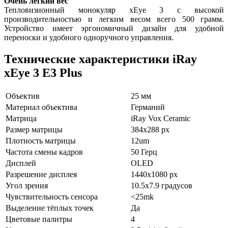
Очень легкий вес
Тепловизионный монокуляр xEye 3 с высокой
производительностью и легким весом всего 500 грамм.
Устройство имеет эргономичный дизайн для удобной
переноски и удобного одноручного управления.
Технические характеристики iRay
xEye 3 E3 Plus
Объектив
25 мм
Материал объектива
Германий
Матрица
iRay Vox Ceramic
Размер матрицы
384x288 px
Плотность матрицы
12um
Частота смены кадров
50 Герц
Дисплей
OLED
Разрешение дисплея
1440x1080
px
Угол зрения
10.5x7.9
градусов
Чувствительность сенсора
<25mk
Выделение тёплых точек
Да
Цветовые палитры
4