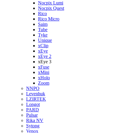
Nocpix Lumi
Nocpix Quest
Rico
Rico Micro
Saim
Tube
Tyke
Unique
xClip
xEye
xEye 2
xEye 3
xFuse
xMini
xHolo
Zoom
NNPO
Levenhuk
LZIRTEK
Longot
PARD
Pulsar
Rika NV
Sytong
Venox