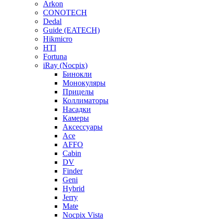
Arkon
CONOTECH
Dedal
Guide (EATECH)
Hikmicro
HTI
Fortuna
iRay (Nocpix)
Бинокли
Монокуляры
Прицелы
Коллиматоры
Насадки
Камеры
Аксессуары
Ace
AFFO
Cabin
DV
Finder
Geni
Hybrid
Jerry
Mate
Nocpix Vista