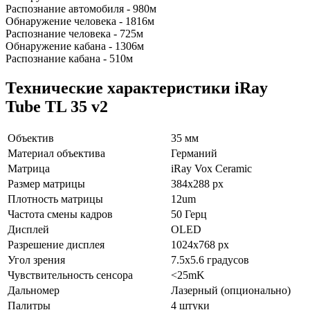
Распознание автомобиля - 980м
Обнаружение человека - 1816м
Распознание человека - 725м
Обнаружение кабана - 1306м
Распознание кабана - 510м
Технические характеристики iRay
Tube TL 35 v2
Объектив
35 мм
Материал объектива
Германий
Матрица
iRay Vox Ceramic
Размер матрицы
384x288 px
Плотность матрицы
12um
Частота смены кадров
50 Герц
Дисплей
OLED
Разрешение дисплея
1024x768 px
Угол зрения
7.5x5.6
градусов
Чувствительность сенсора
<25mK
Дальномер
Лазерный (опционально)
Палитры
4 штуки