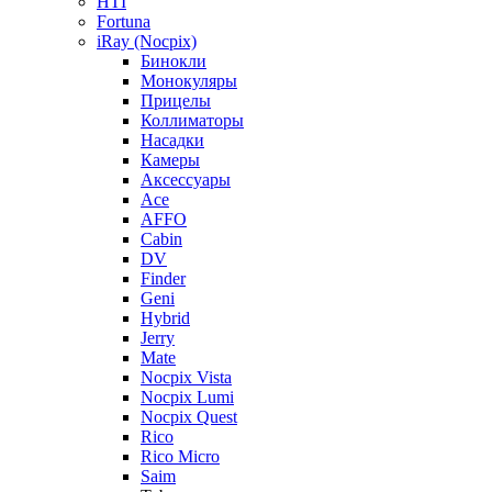
HTI
Fortuna
iRay (Nocpix)
Бинокли
Монокуляры
Прицелы
Коллиматоры
Насадки
Камеры
Аксессуары
Ace
AFFO
Cabin
DV
Finder
Geni
Hybrid
Jerry
Mate
Nocpix Vista
Nocpix Lumi
Nocpix Quest
Rico
Rico Micro
Saim