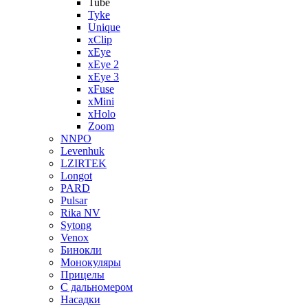
Tube
Tyke
Unique
xClip
xEye
xEye 2
xEye 3
xFuse
xMini
xHolo
Zoom
NNPO
Levenhuk
LZIRTEK
Longot
PARD
Pulsar
Rika NV
Sytong
Venox
Бинокли
Монокуляры
Прицелы
С дальномером
Насадки