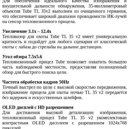
Для обеспечения идеального качества изображения и
внушительной дальности обнаружения, 35-миллиметровый
объектив Tube TL 35v2 выполнен из очищенного германия,
что обеспечивает широкий диапазон проводимости ИК-лучей
на сенсор тепловизионного прицела.
Увеличение 3.1х – 12.4х
Тепловизор для охоты Tube TL 35 v2 имеет универсальную
кратность и подойдет для любого сценария от классической
охоты с лабаза до стрельбы на дальние дистанции.
Угол обзора 7.5x5.6
Тепловизионный прицел Tube позволяет охватить большую
часть наблюдаемой местности, предоставляя полноценный
обзор для быстрого поиска цели.
Частота обработки кадров 50Hz
Точный выстрел по цели с высокой скоростью передвижения,
изображение прицела для охоты ночью TL 35 v2 передается
без задержек и искусственных шлейфов.
OLED дисплей с HD разрешением
Для достижения высокой детализации изображения,
тепловизионный прицел Tube TL 35 v2 укомплектован
контрастным OLED дисплеем с разрешением 1024x768
пикселей.