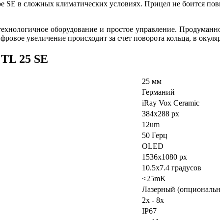
ube SE в сложных климатических условиях. Прицел не боится по
 технологичное оборудование и простое управление. Продуманн
ровое увеличение происходит за счет поворота кольца, в окуляр
 TL 25 SE
25 мм
Германий
iRay Vox Ceramic
384x288 px
12um
50 Герц
OLED
1536x1080
px
10.5x7.4
градусов
<25mK
Лазерный (опциональн
2x - 8x
IP67