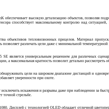
K обеспечивает высокую детализацию объектов, позволяя подро
сенсора способствует максимальному контролю над ситуацией
тва объективов тепловизионных прицелов. Материал пропуск
ь позволяет различать цели даже с минимальной температурной
 25 SE является универсальным решением для различных сцена
ии, а максимальная кратность позволит детально рассмотреть о
о обнаруживать цели на широком диапазоне дистанций и одновр
обавляет уверенности при охоте.
ет исключить искажения и разрывы даже при наблюдении за быст
т точной стрельбе.
1080. Дисплей с технологией OLED обладает отличной цветопе