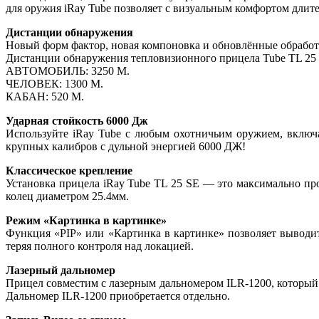
для оружия iRay Tube позволяет с визуальным комфортом длит
Дистанции обнаружения
Новый форм фактор, новая компоновка и обновлённые обрабо
Дистанции обнаружения тепловизионного прицела Tube TL 25 
АВТОМОБИЛЬ: 3250 М.
ЧЕЛОВЕК: 1300 М.
КАБАН: 520 М.
Ударная стойкость 6000 Дж
Используйте iRay Tube с любым охотничьим оружием, включа
крупных калибров с дульной энергией 6000 ДЖ!
Классическое крепление
Установка прицела iRay Tube TL 25 SE — это максимально пр
колец диаметром 25.4мм.
Режим «Картинка в картинке»
Функция «PIP» или «Картинка в картинке» позволяет выводит
теряя полного контроля над локацией.
Лазерный дальномер
Прицел совместим с лазерным дальномером ILR-1200, который п
Дальномер ILR-1200 приобретается отдельно.