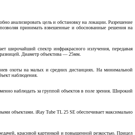
бно анализировать цель и обстановку на локации. Разрешение
, позволяя принимать взвешенные и обоснованные решения на
ает широчайший спектр инфракрасного излучения, передавая
 разницей. Диаметр объектива — 25мм.
риев охоты на малых и средних дистанциях. На минимальной
бъект наблюдения.
еменно наблюдать за группой объектов в поле зрения. Широкий
рыми объектами. iRay Tube TL 25 SE обеспечивает максимально
редачей, красивой картинкой и повышенной резкостью. Прицел