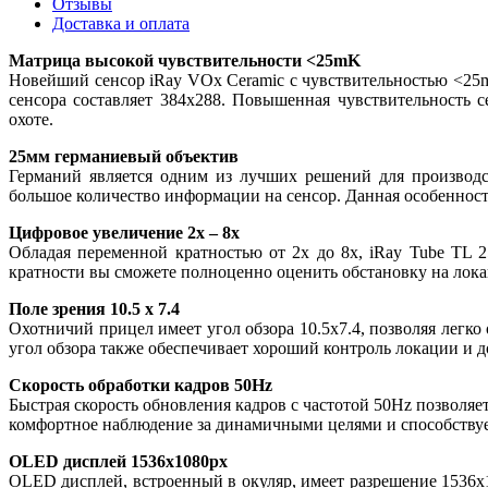
Отзывы
Доставка и оплата
Матрица высокой чувствительности <25mK
Новейший сенсор iRay VOx Ceramic с чувствительностью <25m
сенсора составляет 384x288. Повышенная чувствительность 
охоте.
25мм германиевый объектив
Германий является одним из лучших решений для производс
большое количество информации на сенсор. Данная особенност
Цифровое увеличение 2х – 8х
Обладая переменной кратностью от 2х до 8х, iRay Tube TL
кратности вы сможете полноценно оценить обстановку на локац
Поле зрения 10.5 x 7.4
Охотничий прицел имеет угол обзора 10.5x7.4, позволяя легк
угол обзора также обеспечивает хороший контроль локации и д
Скорость обработки кадров 50Hz
Быстрая скорость обновления кадров с частотой 50Hz позволя
комфортное наблюдение за динамичными целями и способствуе
OLED дисплей 1536x1080px
OLED дисплей, встроенный в окуляр, имеет разрешение 1536x