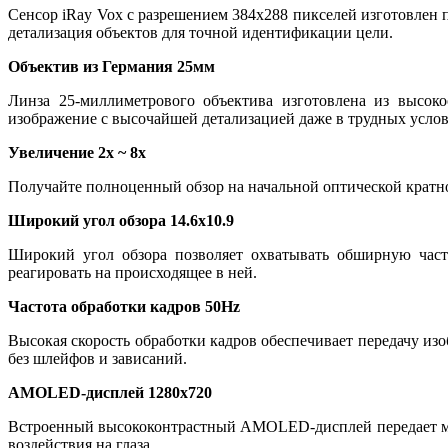
Сенсор iRay Vox с разрешением 384x288 пикселей изготовлен 
детализация объектов для точной идентификации цели.
Объектив из Германия 25мм
Линза 25-миллиметрового объектива изготовлена из высок
изображение с высочайшей детализацией даже в трудных услов
Увеличение 2x ~ 8x
Получайте полноценный обзор на начальной оптической кратно
Широкий угол обзора 14.6x10.9
Широкий угол обзора позволяет охватывать обширную час
реагировать на происходящее в ней.
Частота обработки кадров 50Hz
Высокая скорость обработки кадров обеспечивает передачу из
без шлейфов и зависаний.
AMOLED-дисплей 1280x720
Встроенный высококонтрастный AMOLED-дисплей передает мак
воздействия на глаза.