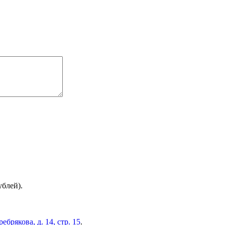
ублей).
брякова, д. 14, стр. 15
.