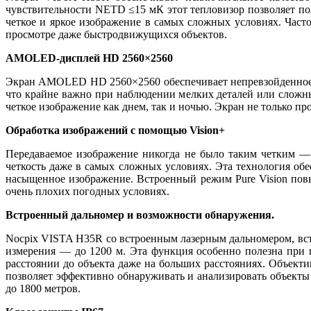
чувствительности NETD ≤15 мК этот тепловизор позволяет по
четкое и яркое изображение в самых сложных условиях. Часто
просмотре даже быстродвижущихся объектов.
AMOLED-дисплей HD 2560×2560
Экран AMOLED HD 2560×2560 обеспечивает непревзойденное ка
что крайне важно при наблюдении мелких деталей или сложн
четкое изображение как днем, так и ночью. Экран не только пр
Обработка изображений с помощью Vision+
Передаваемое изображение никогда не было таким четким — 
четкость даже в самых сложных условиях. Эта технология обе
насыщенное изображение. Встроенный режим Pure Vision пов
очень плохих погодных условиях.
Встроенный дальномер и возможности обнаружения.
Nocpix VISTA H35R со встроенным лазерным дальномером, встр
измерения — до 1200 м. Эта функция особенно полезна при 
расстоянии до объекта даже на больших расстояниях. Объекти
позволяет эффективно обнаруживать и анализировать объект
до 1800 метров.