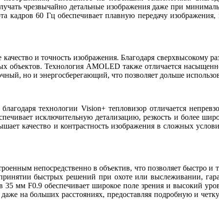
лучать чрезвычайно детальные изображения даже при минималь
та кадров 60 Гц обеспечивает плавную передачу изображения, 
чество и точность изображения. Благодаря сверхвысокому разр
ых объектов. Технология AMOLED также отличается насыщенно
очный, но и энергосберегающий, что позволяет дольше использов
благодаря технологии Vision+ тепловизор отличается непревз
спечивает исключительную детализацию, резкость и более широк
ышает качество и контрастность изображения в сложных услов
оенным непосредственно в объектив, что позволяет быстро и т
принятии быстрых решений при охоте или выслеживании, гарант
в 35 мм F0.9 обеспечивает широкое поле зрения и высокий уро
ы даже на больших расстояниях, предоставляя подробную и чет