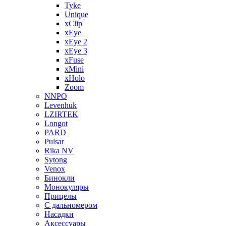
Tyke
Unique
xClip
xEye
xEye 2
xEye 3
xFuse
xMini
xHolo
Zoom
NNPO
Levenhuk
LZIRTEK
Longot
PARD
Pulsar
Rika NV
Sytong
Venox
Бинокли
Монокуляры
Прицелы
С дальномером
Насадки
Аксессуары