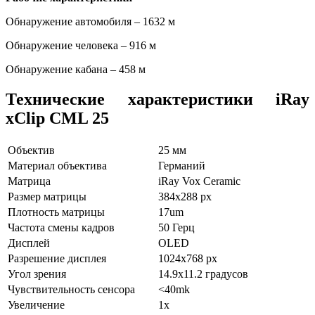
Обнаружение автомобиля – 1632 м
Обнаружение человека – 916 м
Обнаружение кабана – 458 м
Технические характеристики iRay
xClip CML 25
Объектив
25 мм
Материал объектива
Германий
Матрица
iRay Vox Ceramic
Размер матрицы
384x288
px
Плотность матрицы
17um
Частота смены кадров
50 Герц
Дисплей
OLED
Разрешение дисплея
1024x768 px
Угол зрения
14.9x11.2
градусов
Чувствительность сенсора
<40mk
Увеличение
1x