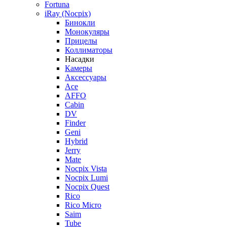
Fortuna
iRay (Nocpix)
Бинокли
Монокуляры
Прицелы
Коллиматоры
Насадки
Камеры
Аксессуары
Ace
AFFO
Cabin
DV
Finder
Geni
Hybrid
Jerry
Mate
Nocpix Vista
Nocpix Lumi
Nocpix Quest
Rico
Rico Micro
Saim
Tube