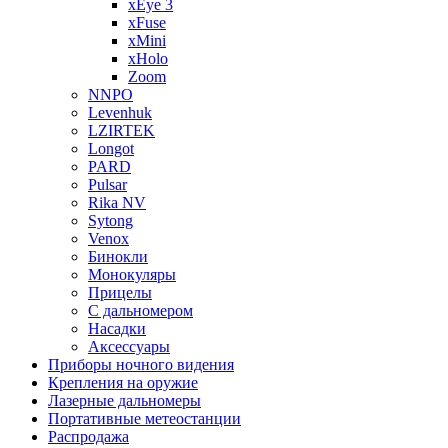
xEye 3
xFuse
xMini
xHolo
Zoom
NNPO
Levenhuk
LZIRTEK
Longot
PARD
Pulsar
Rika NV
Sytong
Venox
Бинокли
Монокуляры
Прицелы
С дальномером
Насадки
Аксессуары
Приборы ночного видения
Крепления на оружие
Лазерные дальномеры
Портативные метеостанции
Распродажа