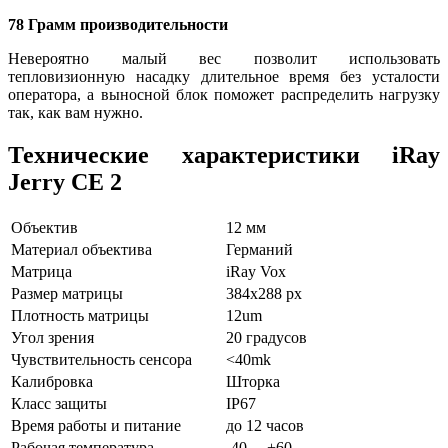
78 Грамм производительности
Невероятно малый вес позволит использовать
тепловизионную насадку длительное время без усталости
оператора, а выносной блок поможет распределить нагрузку
так, как вам нужно.
Технические характеристики iRay
Jerry CE 2
Объектив
12 мм
Материал объектива
Германий
Матрица
iRay Vox
Размер матрицы
384x288
px
Плотность матрицы
12um
Угол зрения
20
градусов
Чувствительность сенсора
<40mk
Калибровка
Шторка
Класс защиты
IP67
Время работы и питание
до 12 часов
Рабочая температура
-40 ... +60