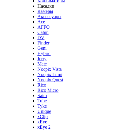
Коллиматоры
Насадки
Камеры
Аксессуары
Ace
AFFO
Cabin
DV
Finder
Geni
Hybrid
Jerry
Mate
Nocpix Vista
Nocpix Lumi
Nocpix Quest
Rico
Rico Micro
Saim
Tube
Tyke
Unique
xClip
xEye
xEye 2