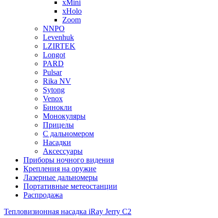
xMini
xHolo
Zoom
NNPO
Levenhuk
LZIRTEK
Longot
PARD
Pulsar
Rika NV
Sytong
Venox
Бинокли
Монокуляры
Прицелы
С дальномером
Насадки
Аксессуары
Приборы ночного видения
Крепления на оружие
Лазерные дальномеры
Портативные метеостанции
Распродажа
Тепловизионная насадка iRay Jerry C2