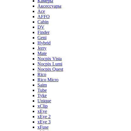
Камеры
Аксессуары
Ace
AFFO
Cabin
DV
Finder
Geni
Hybrid
Jerry
Mate
Nocpix Vista
Nocpix Lumi
Nocpix Quest
Rico
Rico Micro
Saim
Tube
Tyke
Unique
xClip
xEye
xEye 2
xEye 3
xFuse