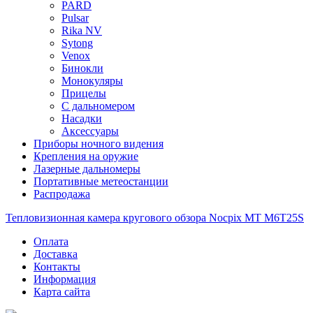
PARD
Pulsar
Rika NV
Sytong
Venox
Бинокли
Монокуляры
Прицелы
С дальномером
Насадки
Аксессуары
Приборы ночного видения
Крепления на оружие
Лазерные дальномеры
Портативные метеостанции
Распродажа
Тепловизионная камера кругового обзора Nocpix MT M6T25S
Оплата
Доставка
Контакты
Информация
Карта сайта