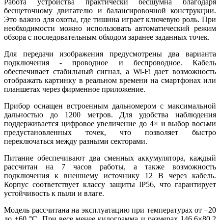
Работа устройства практически бесшумна благодаря
бесщеточному двигателю и балансировочной конструкции.
Это важно для охоты, где тишина играет ключевую роль. При
необходимости можно использовать автоматический режим
обзора с последовательным обходом заранее заданных точек.
Для передачи изображения предусмотрены два варианта
подключения - проводное и беспроводное. Кабель
обеспечивает стабильный сигнал, а Wi-Fi дает возможность
отображать картинку в реальном времени на смартфонах или
планшетах через фирменное приложение.
Прибор оснащен встроенным дальномером с максимальной
дальностью до 1200 метров. Для удобства наблюдения
поддерживается цифровое увеличение до 4× и выбор восьми
предустановленных точек, что позволяет быстро
переключаться между разными секторами.
Питание обеспечивают два сменных аккумулятора, каждый
рассчитан на 7 часов работы, а также возможность
подключения к внешнему источнику 12 В через кабель.
Корпус соответствует классу защиты IP56, что гарантирует
устойчивость к пыли и влаге.
Модель рассчитана на эксплуатацию при температурах от –20
до +60 °C. При весе менее килограмма и размерах 146,6×80,2