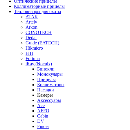
Оптические прицелы
Коллиматорные прицелы
Тепловизоры для охоты
ATAK
Artelv
Arkon
CONOTECH
Dedal
Guide (EATECH)
Hikmicro
HTI
Fortuna
iRay (Nocpix)
Бинокли
Монокуляры
Прицелы
Коллиматоры
Насадки
Камеры
Аксессуары
Ace
AFFO
Cabin
DV
Finder