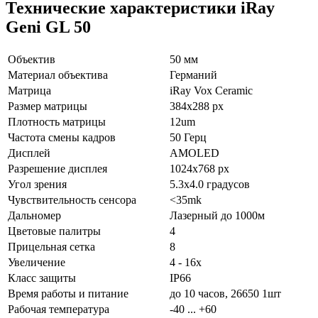
Технические характеристики iRay
Geni GL 50
Объектив
50 мм
Материал объектива
Германий
Матрица
iRay Vox Ceramic
Размер матрицы
384x288 px
Плотность матрицы
12um
Частота смены кадров
50 Герц
Дисплей
AMOLED
Разрешение дисплея
1024x768 px
Угол зрения
5.3x4.0 градусов
Чувствительность сенсора
<35mk
Дальномер
Лазерный до 1000м
Цветовые палитры
4
Прицельная сетка
8
Увеличение
4 - 16x
Класс защиты
IP66
Время работы и питание
до 10 часов,
26650 1шт
Рабочая температура
-40 ... +60