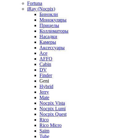
Fortuna
iRay (Nocpix)
Бинокли
Монокуляры
Прицелы
Коллиматоры
Насадки
Камеры
Аксессуары
Ace
AFFO
Cabin
DV
Finder
Geni
Hybrid
Jerry
Mate
Nocpix Vista
Nocpix Lumi
Nocpix Quest
Rico
Rico Micro
Saim
Tube