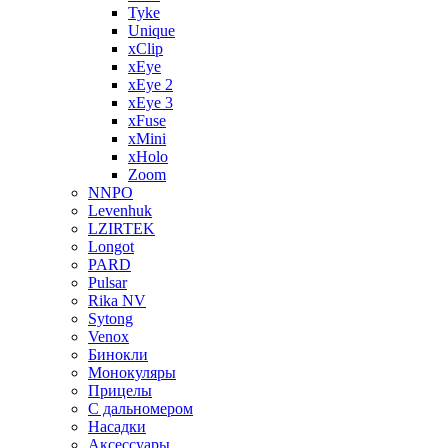
Tyke
Unique
xClip
xEye
xEye 2
xEye 3
xFuse
xMini
xHolo
Zoom
NNPO
Levenhuk
LZIRTEK
Longot
PARD
Pulsar
Rika NV
Sytong
Venox
Бинокли
Монокуляры
Прицелы
С дальномером
Насадки
Аксессуары