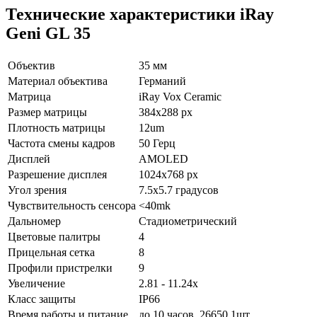
Технические характеристики iRay
Geni GL 35
Объектив
35 мм
Материал объектива
Германий
Матрица
iRay Vox Ceramic
Размер матрицы
384x288 px
Плотность матрицы
12um
Частота смены кадров
50 Герц
Дисплей
AMOLED
Разрешение дисплея
1024x768 px
Угол зрения
7.5x5.7 градусов
Чувствительность сенсора
<40mk
Дальномер
Стадиометрический
Цветовые палитры
4
Прицельная сетка
8
Профили пристрелки
9
Увеличение
2.81 - 11.24x
Класс защиты
IP66
Время работы и питание
до 10 часов,
26650 1шт