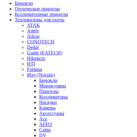
Бинокли
Оптические прицелы
Коллиматорные прицелы
Тепловизоры для охоты
ATAK
Artelv
Arkon
CONOTECH
Dedal
Guide (EATECH)
Hikmicro
HTI
Fortuna
iRay (Nocpix)
Бинокли
Монокуляры
Прицелы
Коллиматоры
Насадки
Камеры
Аксессуары
Ace
AFFO
Cabin
DV