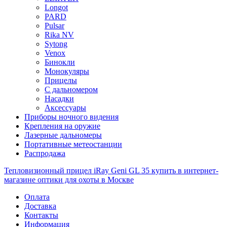
Longot
PARD
Pulsar
Rika NV
Sytong
Venox
Бинокли
Монокуляры
Прицелы
С дальномером
Насадки
Аксессуары
Приборы ночного видения
Крепления на оружие
Лазерные дальномеры
Портативные метеостанции
Распродажа
Тепловизионный прицел iRay Geni GL 35 купить в интернет-
магазине оптики для охоты в Москве
Оплата
Доставка
Контакты
Информация