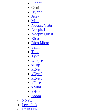
Finder
Geni
Hybrid
Jerry
Mate
Nocpix Vista
Nocpix Lumi
Nocpix Quest
Rico
Rico Micro
Saim
Tube
Tyke
Unique
xClip
xEye
xEye 2
xEye 3
xFuse
xMini
xHolo
Zoom
NNPO
Levenhuk
LZIRTEK