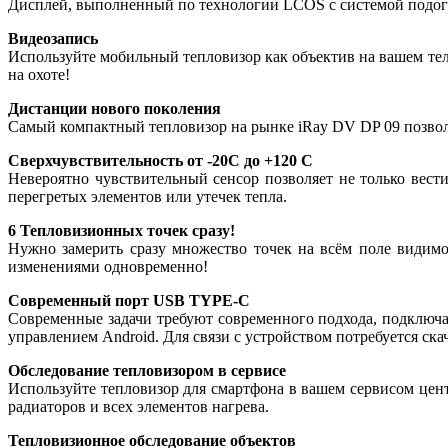
Дисплей, выполненный по технологии LCOS с системой подогр
Видеозапись
Используйте мобильный тепловизор как объектив на вашем теле
на охоте!
Дистанции нового поколения
Самый компактный тепловизор на рынке iRay DV DP 09 позвол
Сверхчувствительность от -20C до +120 C
Невероятно чувствительный сенсор позволяет не только вест
перегретых элементов или утечек тепла.
6 Тепловизионных точек сразу!
Нужно замерить сразу множество точек на всём поле видимо
изменениями одновременно!
Современный порт USB TYPE-C
Современные задачи требуют современного подхода, подключ
управлением Android. Для связи с устройством потребуется ск
Обследование тепловизором в сервисе
Используйте тепловизор для смартфона в вашем сервисом цен
радиаторов и всех элементов нагрева.
Тепловизионное обследование объектов