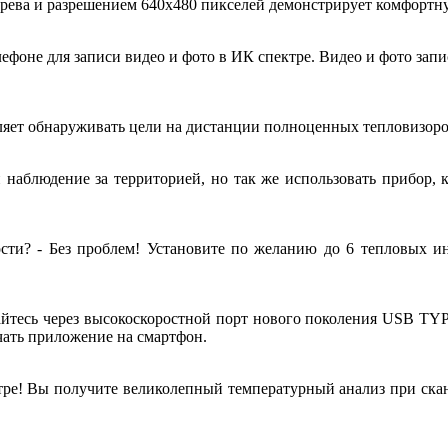
ева и разрешением 640x480 пикселей демонстрирует комфортную
фоне для записи видео и фото в ИК спектре. Видео и фото запис
яет обнаруживать цели на дистанции полноценных тепловизоров
и наблюдение за территорией, но так же использовать прибор, 
сти? - Без проблем! Установите по желанию до 6 тепловых и
айтесь через высокоскоростной порт нового поколения USB TYP
ачать приложение на смартфон.
тре! Вы получите великолепный температурный анализ при скан