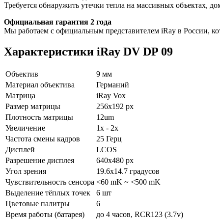
Требуется обнаружить утечки тепла на массивных объектах, до
Официальная гарантия 2 года
Мы работаем с официальным представителем iRay в России, кот
Характеристики iRay DV DP 09
Объектив
9 мм
Материал объектива
Германий
Матрица
iRay Vox
Размер матрицы
256x192 px
Плотность матрицы
12um
Увеличение
1x - 2x
Частота смены кадров
25 Герц
Дисплей
LCOS
Разрешение дисплея
640x480 px
Угол зрения
19.6x14.7
градусов
Чувствительность сенсора
<60 mK ~ <500 mK
Выделение тёплых точек
6 шт
Цветовые палитры
6
Время работы (батарея)
до 4 часов,
RCR123 (3.7v)