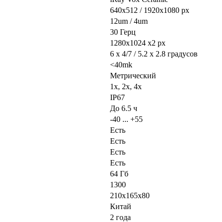
640x512 / 1920x1080 px
12um / 4um
30 Герц
1280x1024 x2 px
6 x 4/7 / 5.2 x 2.8
градусов
<40mk
Метрический
1x, 2x, 4x
IP67
До 6.5 ч
-40 ... +55
Есть
Есть
Есть
Есть
64 Гб
1300
210x165x80
Китай
2 года