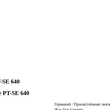
-SE 640
e PT-SE 640
Германий / Просветлённые лин
iRay Vox Ceramic