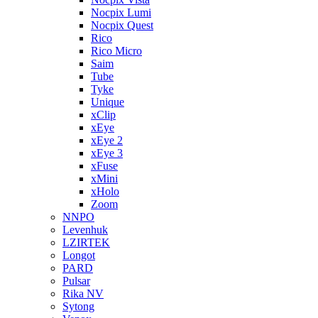
Nocpix Lumi
Nocpix Quest
Rico
Rico Micro
Saim
Tube
Tyke
Unique
xClip
xEye
xEye 2
xEye 3
xFuse
xMini
xHolo
Zoom
NNPO
Levenhuk
LZIRTEK
Longot
PARD
Pulsar
Rika NV
Sytong