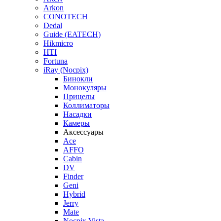
Arkon
CONOTECH
Dedal
Guide (EATECH)
Hikmicro
HTI
Fortuna
iRay (Nocpix)
Бинокли
Монокуляры
Прицелы
Коллиматоры
Насадки
Камеры
Аксессуары
Ace
AFFO
Cabin
DV
Finder
Geni
Hybrid
Jerry
Mate
Nocpix Vista