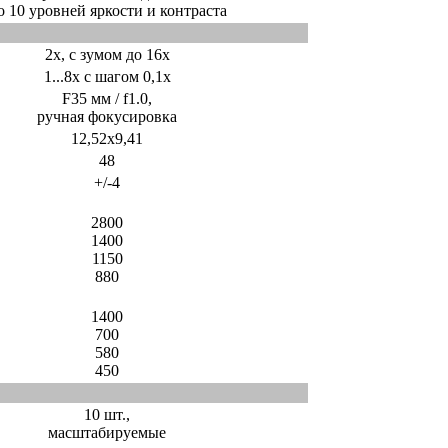
о 10 уровней яркости и контраста
2x, с зумом до 16x
1...8x с шагом 0,1x
F35 мм / f1.0,
ручная фокусировка
12,52x9,41
48
+/-4
2800
1400
1150
880
1400
700
580
450
10 шт.,
масштабируемые