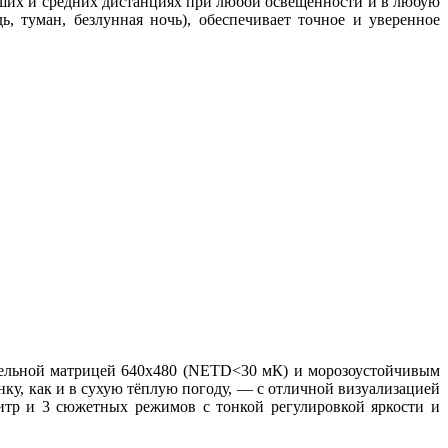
ших и средних дистанциях при любой освещённости и в любую
, туман, безлунная ночь), обеспечивает точное и уверенное
ельной матрицей 640x480 (NETD<30 мК) и морозоустойчивым
ку, как и в сухую тёплую погоду, — с отличной визуализацией
итр и 3 сюжетных режимов с тонкой регулировкой яркости и