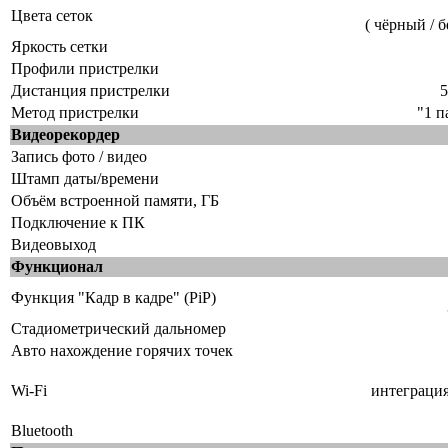
Цвета сеток
( чёрный / 
Яркость сетки
Профили пристрелки
Дистанция пристрелки
5
Метод пристрелки
"1 п
Видеорекордер
Запись фото / видео
Штамп даты/времени
Объём встроенной памяти, ГБ
Подключение к ПК
Видеовыход
Функционал
Функция "Кадр в кадре" (PiP)
Стадиометрический дальномер
Авто нахождение горячих точек
Wi-Fi
интеграция
Bluetooth