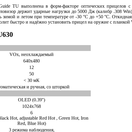
uide TU выполнена в форм-факторе оптических прицелов с
ловизор держит ударные нагрузки до 5000 Дж (калибр .308 Win)
ать зимой и летом при температуре от -30 °C до +50 °C. Откидна
лит быстро и надёжно установить прицел на оружие с планкой 
U630
VOx, неохлаждаемый
640x480
12
50
< 30 мК
томатическая и ручная, со шторкой
OLED (0.39'')
1024x768
6
lack Hot, adjustable Red Hot , Green Hot, Iron
Red, Blue Hot)
3 режима наблюдения,