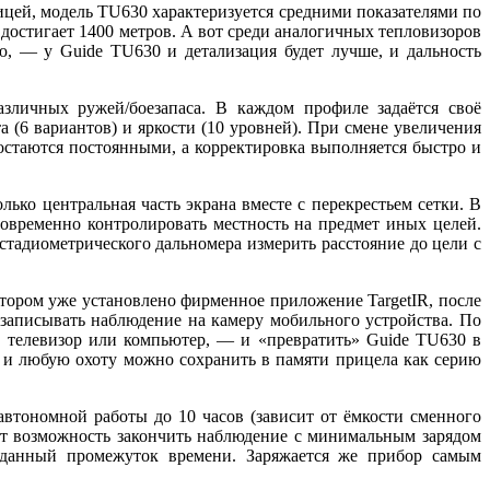
цей, модель TU630 характеризуется средними показателями по
я достигает 1400 метров. А вот среди аналогичных тепловизоров
ю, — у Guide TU630 и детализация будет лучше, и дальность
личных ружей/боезапаса. В каждом профиле задаётся своё
а (6 вариантов) и яркости (10 уровней). При смене увеличения
остаются постоянными, а корректировка выполняется быстро и
ько центральная часть экрана вместе с перекрестьем сетки. В
овременно контролировать местность на предмет иных целей.
тадиометрического дальномера измерить расстояние до цели с
отором уже установлено фирменное приложение TargetIR, после
 записывать наблюдение на камеру мобильного устройства. По
, телевизор или компьютер, — и «превратить» Guide TU630 в
 и любую охоту можно сохранить в памяти прицела как серию
втономной работы до 10 часов (зависит от ёмкости сменного
ст возможность закончить наблюдение с минимальным зарядом
аданный промежуток времени. Заряжается же прибор самым