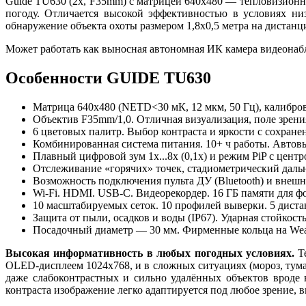
Guide TU630 (2x, F35mm) с матрицей 640x480 — тепловизион
погоду. Отличается высокой эффективностью в условиях низ
обнаружение объекта охоты размером 1,8x0,5 метра на дистанц
Может работать как выносная автономная ИК камера видеона
Особенности GUIDE TU630
Матрица 640x480 (NETD<30 мК, 12 мкм, 50 Гц), калибров
Объектив F35mm/1,0. Отличная визуализация, поле зрения
6 цветовых палитр. Выбор контраста и яркости с сохране
Комбинированная система питания. 10+ ч работы. Автов
Плавный цифровой зум 1x...8x (0,1x) и режим PiP с центр
Отслеживание «горячих» точек, стадиометрический даль
Возможность подключения пульта ДУ (Bluetooth) и внешн
Wi-Fi. HDMI. USB-C. Видеорекордер. 16 ГБ памяти для фо
10 масштабируемых сеток. 10 профилей выверки. 5 дист
Защита от пыли, осадков и воды (IP67). Ударная стойкост
Посадочный диаметр — 30 мм. Фирменные кольца на Weav
Высокая информативность в любых погодных условиях.
Те
OLED-дисплеем 1024x768, и в сложных ситуациях (мороз, тума
даже слабоконтрастных и сильно удалённых объектов вроде
контраста изображение легко адаптируется под любое зрение, 