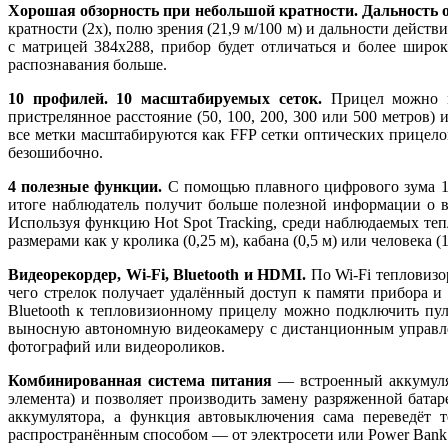
Хорошая обзорность при небольшой кратности. Дальность 
кратности (2x), полю зрения (21,9 м/100 м) и дальности дейст
с матрицей 384x288, прибор будет отличаться и более широ
распознавания больше.
10 профилей. 10 масштабируемых сеток.
Прицел можно ме
пристрелянное расстояние (50, 100, 200, 300 или 500 метров)
все метки масштабируются как FFP сетки оптических прицело
безошибочно.
4 полезные функции.
С помощью плавного цифрового зума 1...
итоге наблюдатель получит больше полезной информации о в
Используя функцию Hot Spot Tracking, среди наблюдаемых те
размерами как у кролика (0,25 м), кабана (0,5 м) или человека (1
Видеорекордер, Wi-Fi, Bluetooth и HDMI.
По Wi-Fi тепловизор
чего стрелок получает удалённый доступ к памяти прибора и
Bluetooth к тепловизионному прицелу можно подключить пул
выносную автономную видеокамеру с дистанционным управлен
фотографий или видеороликов.
Комбинированная система питания
— встроенный аккумулят
элемента) и позволяет производить замену разряженной бат
аккумулятора, а функция автовыключения сама переведёт
распространённым способом — от электросети или Power Bank 