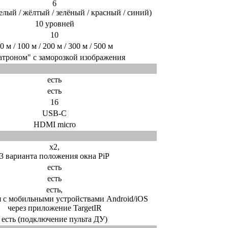
6
белый / жёлтый / зелёный / красный / синий)
10 уровней
10
0 м / 100 м / 200 м / 300 м / 500 м
атроном" с заморозкой изображения
есть
есть
16
USB-C
HDMI micro
x2,
3 варианта положения окна PiP
есть
есть
есть,
 с мобильными устройствами Android/iOS
через приложение TargetIR
есть (подключение пульта ДУ)