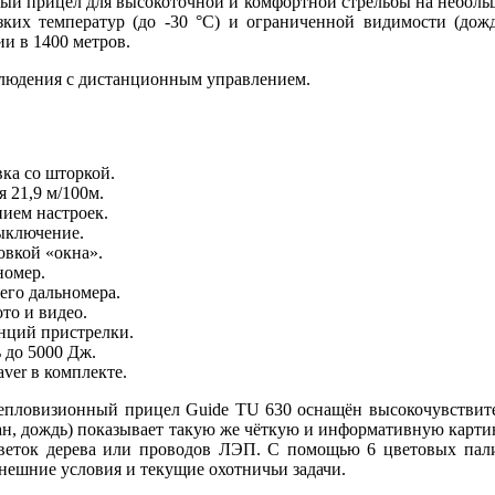
ный прицел для высокоточной и комфортной стрельбы на неболь
ких температур (до -30 °C) и ограниченной видимости (дождь
ии в 1400 метров.
блюдения с дистанционным управлением.
ка со шторкой.
 21,9 м/100м.
нием настроек.
ыключение.
овкой «окна».
номер.
его дальномера.
то и видео.
анций пристрелки.
ь до 5000 Дж.
er в комплекте.
пловизионный прицел Guide TU 630 оснащён высокочувствит
н, дождь) показывает такую же чёткую и информативную картин
 веток дерева или проводов ЛЭП. С помощью 6 цветовых пал
внешние условия и текущие охотничьи задачи.