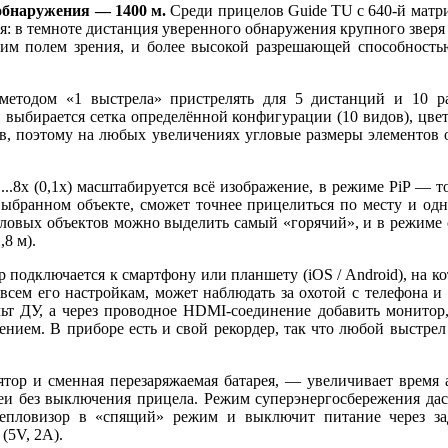
обнаружения — 1400 м.
Среди прицелов Guide TU с 640-й матри
вия: в темноте дистанция уверенного обнаружения крупного звер
ким полем зрения, и более высокой разрешающей способность
тодом «1 выстрела» пристрелять для 5 дистанций и 10 раз
 и выбирается сетка определённой конфигурации (10 видов), цвет
в, поэтому на любых увеличениях угловые размеры элементов 
8x (0,1x) масштабируется всё изображение, в режиме PiP — тол
ыбранном объекте, сможет точнее прицелиться по месту и одн
пловых объектов можно выделить самый «горячий», и в режиме с
,8 м).
 подключается к смартфону или планшету (iOS / Android), на к
 всем его настройкам, может наблюдать за охотой с телефона и
ьт ДУ, а через проводное HDMI-соединение добавить монитор
ием. В приборе есть и свой рекордер, так что любой выстрел
ор и сменная перезаряжаемая батарея, — увеличивает время а
ареи без выключения прицела. Режим суперэнергосбережения да
 тепловизор в «спящий» режим и выключит питание через з
(5V, 2A).