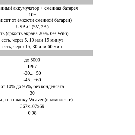
енный аккумулятор + сменная батарея
10+
висит от ёмкости сменной батареи)
USB-C (5V, 2A)
сть (яркость экрана 20%, без WiFi)
есть, через 5, 10 или 15 минут
есть, через 15, 30 или 60 мин
до 5000
IP67
-30...+50
-45...+60
от 10% до 95%, без конденсата
30
ьца на планку Weaver (в комплекте)
367x107x69
0,98