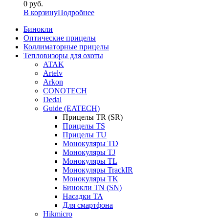
0
руб.
В корзину
Подробнее
Бинокли
Оптические прицелы
Коллиматорные прицелы
Тепловизоры для охоты
ATAK
Artelv
Arkon
CONOTECH
Dedal
Guide (EATECH)
Прицелы TR (SR)
Прицелы TS
Прицелы TU
Монокуляры TD
Монокуляры TJ
Монокуляры TL
Монокуляры TrackIR
Монокуляры TK
Бинокли TN (SN)
Насадки TA
Для смартфона
Hikmicro