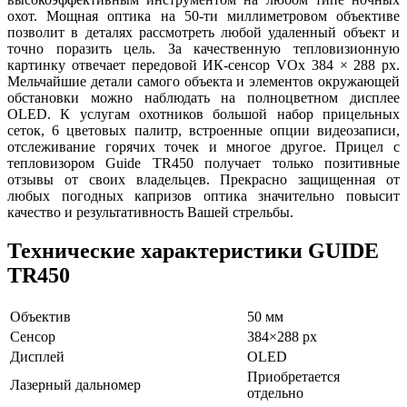
охот. Мощная оптика на 50-ти миллиметровом объективе
позволит в деталях рассмотреть любой удаленный объект и
точно поразить цель. За качественную тепловизионную
картинку отвечает передовой ИК-сенсор VOx 384 × 288 рх.
Мельчайшие детали самого объекта и элементов окружающей
обстановки можно наблюдать на полноцветном дисплее
OLED. К услугам охотников большой набор прицельных
сеток, 6 цветовых палитр, встроенные опции видеозаписи,
отслеживание горячих точек и многое другое. Прицел с
тепловизором Guide TR450 получает только позитивные
отзывы от своих владельцев. Прекрасно защищенная от
любых погодных капризов оптика значительно повысит
качество и результативность Вашей стрельбы.
Технические характеристики GUIDE
TR450
Объектив
50 мм
Сенсор
384×288
px
Дисплей
OLED
Приобретается
Лазерный дальномер
отдельно