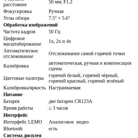
50 мм; F1.2
расстояние
Фокусировка
Ручная
Углы обзора
7.5° × 5.6°
Обработка изображений
Частота кадров
50 Гц
Цифровое
1x, 2x и 4x
масштабирование
Автоматическое
Отслеживание самой горячей точки
отслеживание
автоматическая, ручная и компенсация
Калибровка
сцены
горячий белый, горячий чёрный,
Цветовые палитры
горячий красный, горячий зелёный
Калибровка/яркость
Настраиваемая
Питание
Батарея
две батареи CR123A
Время работы
≥ 3 часов
Интерфейс
Интерфейс LEMO
Аналоговое видео
Bluetooth
есть
Система дисплея