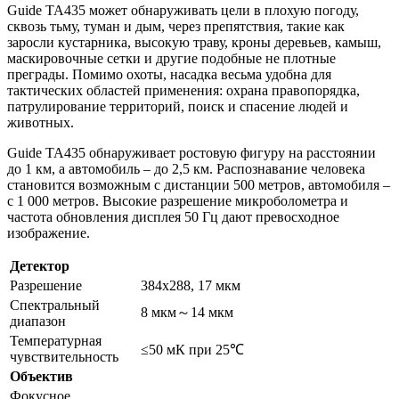
Guide TA435 может обнаруживать цели в плохую погоду,
сквозь тьму, туман и дым, через препятствия, такие как
заросли кустарника, высокую траву, кроны деревьев, камыш,
маскировочные сетки и другие подобные не плотные
преграды. Помимо охоты, насадка весьма удобна для
тактических областей применения: охрана правопорядка,
патрулирование территорий, поиск и спасение людей и
животных.
Guide TA435 обнаруживает ростовую фигуру на расстоянии
до 1 км, а автомобиль – до 2,5 км. Распознавание человека
становится возможным с дистанции 500 метров, автомобиля –
с 1 000 метров. Высокие разрешение микроболометра и
частота обновления дисплея 50 Гц дают превосходное
изображение.
Детектор
Разрешение
384x288, 17 мкм
Спектральный
8 мкм～14 мкм
диапазон
Температурная
≤50 мК при 25℃
чувствительность
Объектив
Фокусное