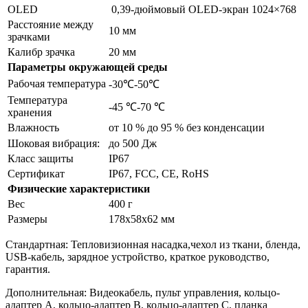
OLED
0,39-дюймовый OLED-экран 1024×768
Расстояние между
10 мм
зрачками
Калибр зрачка
20 мм
Параметры окружающей среды
Рабочая температура
-30℃-50℃
Температура
-45 ℃-70 ℃
хранения
Влажность
от 10 % до 95 % без конденсации
Шоковая вибрация:
до 500 Дж
Класс защиты
IP67
Сертификат
IP67, FCC, CE, RoHS
Физические характеристики
Вес
400 г
Размеры
178x58x62 мм
Стандартная: Тепловизионная насадка,чехол из ткани, бленда,
USB-кабель, зарядное устройство, краткое руководство,
гарантия.
Дополнительная: Видеокабель, пульт управления, кольцо-
адаптер А, кольцо-адаптер В, кольцо-адаптер С, планка