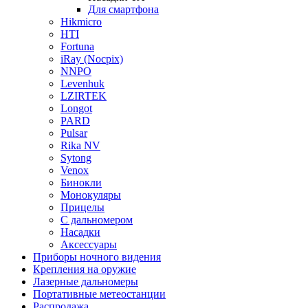
Для смартфона
Hikmicro
HTI
Fortuna
iRay (Nocpix)
NNPO
Levenhuk
LZIRTEK
Longot
PARD
Pulsar
Rika NV
Sytong
Venox
Бинокли
Монокуляры
Прицелы
С дальномером
Насадки
Аксессуары
Приборы ночного видения
Крепления на оружие
Лазерные дальномеры
Портативные метеостанции
Распродажа