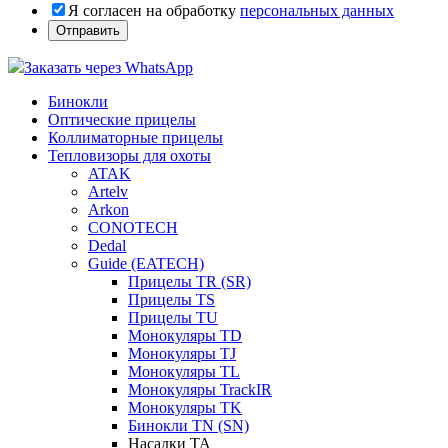
Я согласен на обработку
персональных данных
Заказать через WhatsApp
Бинокли
Оптические прицелы
Коллиматорные прицелы
Тепловизоры для охоты
ATAK
Artelv
Arkon
CONOTECH
Dedal
Guide (EATECH)
Прицелы TR (SR)
Прицелы TS
Прицелы TU
Монокуляры TD
Монокуляры TJ
Монокуляры TL
Монокуляры TrackIR
Монокуляры TK
Бинокли TN (SN)
Насадки TA