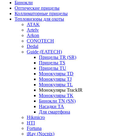
Бинокли
Оптические прицелы
Коллиматорные прицелы
Тепловизоры для охоты
ATAK
Artelv
Arkon
CONOTECH
Dedal
Guide (EATECH)
Прицелы TR (SR)
Прицелы TS
Прицелы TU
Монокуляры TD
Монокуляры TJ
Монокуляры TL
Монокуляры TrackIR
Монокуляры TK
Бинокли TN (SN)
Насадки TA
Для смартфона
Hikmicro
HTI
Fortuna
iRay (Nocpix)