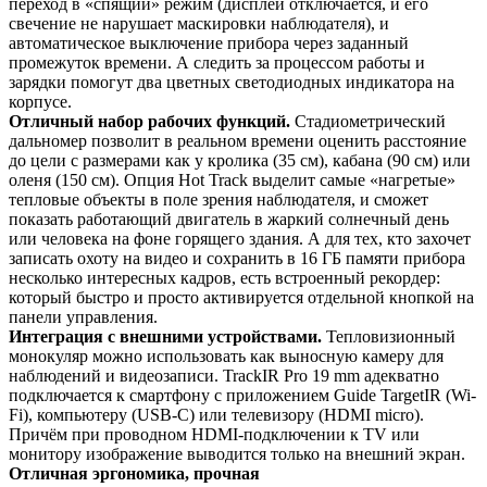
переход в «спящий» режим (дисплей отключается, и его
свечение не нарушает маскировки наблюдателя), и
автоматическое выключение прибора через заданный
промежуток времени. А следить за процессом работы и
зарядки помогут два цветных светодиодных индикатора на
корпусе.
Отличный набор рабочих функций.
Стадиометрический
дальномер позволит в реальном времени оценить расстояние
до цели с размерами как у кролика (35 см), кабана (90 см) или
оленя (150 см). Опция Hot Track выделит самые «нагретые»
тепловые объекты в поле зрения наблюдателя, и сможет
показать работающий двигатель в жаркий солнечный день
или человека на фоне горящего здания. А для тех, кто захочет
записать охоту на видео и сохранить в 16 ГБ памяти прибора
несколько интересных кадров, есть встроенный рекордер:
который быстро и просто активируется отдельной кнопкой на
панели управления.
Интеграция с внешними устройствами.
Тепловизионный
монокуляр можно использовать как выносную камеру для
наблюдений и видеозаписи. TrackIR Pro 19 mm адекватно
подключается к смартфону с приложением Guide TargetIR (Wi-
Fi), компьютеру (USB-C) или телевизору (HDMI micro).
Причём при проводном HDMI-подключении к TV или
монитору изображение выводится только на внешний экран.
Отличная эргономика, прочная