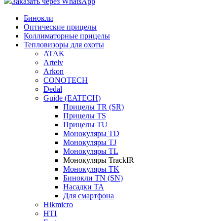
Заказать через WhatsApp
Бинокли
Оптические прицелы
Коллиматорные прицелы
Тепловизоры для охоты
ATAK
Artelv
Arkon
CONOTECH
Dedal
Guide (EATECH)
Прицелы TR (SR)
Прицелы TS
Прицелы TU
Монокуляры TD
Монокуляры TJ
Монокуляры TL
Монокуляры TrackIR
Монокуляры TK
Бинокли TN (SN)
Насадки TA
Для смартфона
Hikmicro
HTI