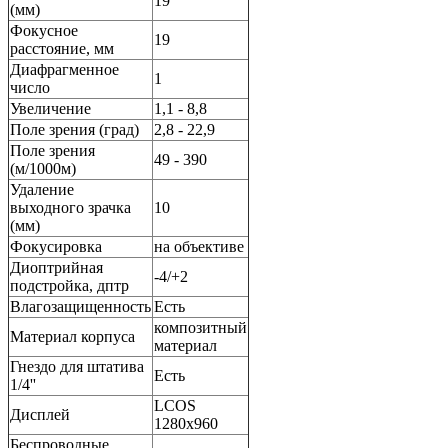
19
(мм)
Фокусное
19
расстояние, мм
Диафрагменное
1
число
Увеличение
1,1 - 8,8
Поле зрения (град)
2,8 - 22,9
Поле зрения
49 - 390
(м/1000м)
Удаление
выходного зрачка
10
(мм)
Фокусировка
на объективе
Диоптрийная
-4/+2
подстройка, дптр
Влагозащищенность
Есть
композитный
Материал корпуса
материал
Гнездо для штатива
Есть
1/4''
LCOS
Дисплей
1280x960
Беспроводные