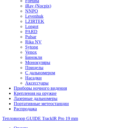
Fortuna
iRay (Nocpix)
NNPO
Levenhuk
LZIRTEK
Longot
PARD
Pulsar
Rika NV
Sytong
Venox
Бинокли
Монокуляры
Прицелы
С дальномером
Насадки
Аксессуары
Приборы ночного видения
Крепления на оружие
Лазерные дальномеры
Портативные метеостанции
Распродажа
Тепловизор GUIDE TrackIR Pro 19 mm