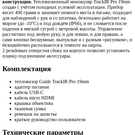
конструкция.
Тепловизионный монокуляр TrackIR Pro 19mm
создан с учётом походных условий эксплуатации. Прибор
весит 490 грамм и занимает немного места в багаже, подходит
для наблюдений с рук и со штатива, безотказно работает на
морозе (до -10°C) и под дождём (IP66), и не сломается после
падения в мягкий сугроб с метровой высоты. Управление
рассчитано под любую руку, и для левши, и для правши, а
сами кнопки бесшумные, выпуклые и с разным «рисунком», и
безошибочно распознаются в темноте на ощупь.
2 резьбовых отверстия сбоку на корпусе позволят установить
планку под внешние аксессуары.
Комплектация
тепловизор Guide TrackIR Pro 19mm
адаптер питания
кабель USB-C
кабель micro HDMI
крышка объектива
тканевая сумка
ремешок на запястье
краткое руководство пользователя
Технические параметры