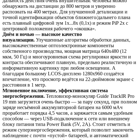
дальность действия очень внушительная: человека можно
обнаружить на дистанции до 800 метров и уверенно
распознать на 400 метрах. Для улучшенной детализации и
точной идентификации объектов ближнего/дальнего плана
есть плавный цифровой зум 1x...8x (0,1x) и режим PiP 2x с
центровкой положения рабочего «окошка».
Днём и ночью — высокое качество
визуализации.
Улучшенные алгоритмы обработки данных,
высококачественные оптоэлектронные компоненты
собственного производства, мощная матрица 640x480 (12
мкм, 50 Гц) и многоуровневая схема регулировки яркости и
контраста обеспечивают плавную, предельно реалистичную и
информативную картинку при любом освещении. А
благодаря большому LCOS-дисплею 1280x960 создаётся
впечатление, что просмотр ведётся на 22-дюймовом экране с
расстояния в 1 метр.
Мгновенное включение, эффективная система
энергосбережения.
Тепловизор-монокуляр Guide TrackIR Pro
19 mm загрузится очень быстро — за пару секунд, при полном
заряде несъёмной аккумуляторной батареи на 6000 мАч
проработает порядка 4,5 часов, а заряжается самым удобным
способом — через USB-подключение к сети или внешнему
блоку питания типа Power Bank (5V, 2A). Стоит отметить и
режим суперэнергосбережения, который позволит закончить
наблюдение с почти «пустой» батареей, и автоматический