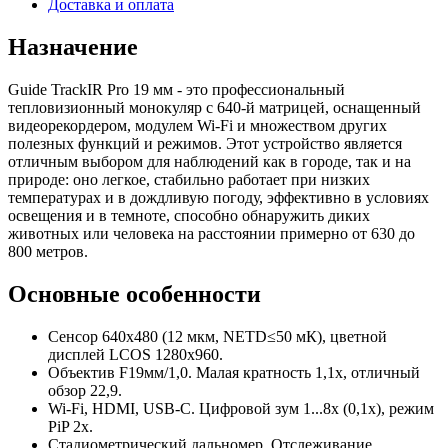
Доставка и оплата
Назначение
Guide TrackIR Pro 19 мм - это профессиональный
тепловизионный монокуляр с 640-й матрицей, оснащенный
видеорекордером, модулем Wi-Fi и множеством других
полезных функций и режимов. Этот устройство является
отличным выбором для наблюдений как в городе, так и на
природе: оно легкое, стабильно работает при низких
температурах и в дождливую погоду, эффективно в условиях
освещения и в темноте, способно обнаружить диких
животных или человека на расстоянии примерно от 630 до
800 метров.
Основные особенности
Сенсор 640x480 (12 мкм, NETD≤50 мК), цветной
дисплей LCOS 1280x960.
Объектив F19мм/1,0. Малая кратность 1,1x, отличный
обзор 22,9.
Wi-Fi, HDMI, USB-C. Цифровой зум 1...8x (0,1x), режим
PiP 2x.
Стадиометрический дальномер, Отслеживание