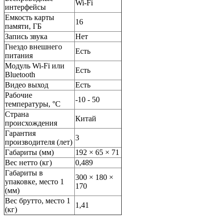
Wi-Fi
интерфейсы
Емкость карты
16
памяти, ГБ
Запись звука
Нет
Гнездо внешнего
Есть
питания
Модуль Wi-Fi или
Есть
Bluetooth
Видео выход
Есть
Рабочие
-10 - 50
температуры, °С
Страна
Китай
происхождения
Гарантия
3
производителя (лет)
Габариты (мм)
192 × 65 × 71
Вес нетто (кг)
0,489
Габариты в
300 × 180 ×
упаковке, место 1
170
(мм)
Вес брутто, место 1
1,41
(кг)