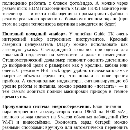
полноценно работать с блоком фото/видео. А можно через
разъём micro HDMI подсоединить к Guide TK451 монитор или
телевизор — и вести наблюдения и просматривать файлы в
режиме реального времени на большом внешнем экране (при
этом на экран тепловизора картинка выводится не будет).
Полезный походный «набор».
У линейки Guide TK очень
интересный набор встроенных инструментов. Красный
лазерный целеуказатель (ЛЦУ) можно использовать как
лазерную указку. Светодиодный фонарик пригодится для
локальной подсветки на местности и даже в помещении.
Стадиометрический дальномер позволит оценить дистанцию
до выбранной цели с размерами как у кролика, кабана или
оленя. С режимом Hot Track будет удобно отслеживать самые
нагретые объекты среди тех, что попали в поле зрения
прибора. А светодиодные индикаторы, сигнализирующие об
уровне работы и питания, можно временно «погасить» — и
тем самым добиться полной маскировки прибора в тёмное
время суток.
Продуманная система энергосбережения.
Блок питания —
пара встроенных аккумуляторов типа 18650 на 6000 мАч,
полного заряда хватает на 5 часов обычных наблюдений (без
Wi-Fi и видеосъёмки). Экономить заряд батарей можно
разными способами: вручную или автоматически переводить