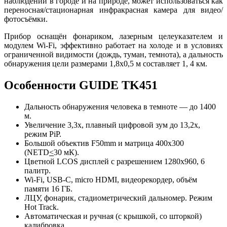
наблюдений в городе и на природе, может использоваться как
переносная/стационарная инфракрасная камера для видео/
фотосъёмки.
Прибор оснащён фонариком, лазерным целеуказателем и
модулем Wi-Fi, эффективно работает на холоде и в условиях
ограниченной видимости (дождь, туман, темнота), а дальность
обнаружения цели размерами 1,8x0,5 м составляет 1, 4 км.
Особенности GUIDE TK451
Дальность обнаружения человека в темноте — до 1400
м.
Увеличение 3,3x, плавный цифровой зум до 13,2x,
режим PiP.
Большой объектив F50mm и матрица 400x300
(NETD
<
30 мК).
Цветной LCOS дисплей с разрешением 1280x960, 6
палитр.
Wi-Fi, USB-C, micro HDMI, видеорекордер, объём
памяти 16 ГБ.
ЛЦУ, фонарик, стадиометрический дальномер. Режим
Hot Track.
Автоматическая и ручная (с крышкой, со шторкой)
калибровка.