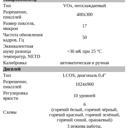
Тип
VOx, неохлаждаемый
Разрешение,
400x300
пикселей
Размер пикселя,
17
микрон
Частота обновления
50
кадров, Гц
Эквивалентная
шуму разница
<30 мК при 25 °C
температур, NETD
Калибровка
автоматическая и ручная
Дисплей
Тип
LCOS, диагональ 0,4"
Разрешение,
1024x960
пикселей
Регулировка
10 уровней
яркости
6
(горячий белый, горячий чёрный,
Схемы
горячий красный, горячий зелёный,
горячий синий, оранжевый)
3 режима работы,