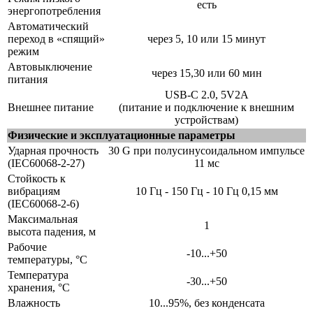
есть
энергопотребления
Автоматический
переход в «спящий»
через 5, 10 или 15 минут
режим
Автовыключение
через 15,30 или 60 мин
питания
USB-C 2.0, 5V2A
Внешнее питание
(питание и подключение к внешним
устройствам)
Физические и эксплуатационные параметры
Ударная прочность
30 G при полусинусоидальном импульсе
(IEC60068-2-27)
11 мс
Стойкость к
вибрациям
10 Гц - 150 Гц - 10 Гц 0,15 мм
(IEC60068-2-6)
Максимальная
1
высота падения, м
Рабочие
-10...+50
температуры, °C
Температура
-30...+50
хранения, °С
Влажность
10...95%, без конденсата