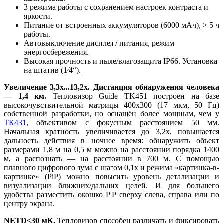
3 режима работы с сохранением настроек контраста и
яркости.
Питание от встроенных аккумуляторов (6000 мАч), > 5 ч
работы.
Автовыключение дисплея / питания, режим
энергосбережения.
Высокая прочность и пыле/влагозащита IP66. Установка
на штатив (1⁄4“).
Увеличение 3,3x...13,2x. Дистанция обнаружения человека
— 1,4 км.
Тепловизор Guide TK451 построен на базе
высокочувствительной матрицы 400x300 (17 мкм, 50 Гц)
собственной разработки, но оснащён более мощным, чем у
ТК431
, объективом с фокусным расстоянием 50 мм.
Начальная кратность увеличивается до 3,2x, повышается
дальность действия в ночное время: обнаружить объект
размерами 1,8 м на 0,5 м можно на расстоянии порядка 1400
м, а распознать — на расстоянии в 700 м. С помощью
плавного цифрового зума с шагом 0,1x и режима «картинка-в-
картинке» (PiP) можно повысить уровень детализации и
визуализации ближних/дальних целей. И для большего
удобства разместить окошко PiP сверху слева, справа или по
центру экрана.
NETD
<
30 мК.
Тепловизор способен различать и фиксировать