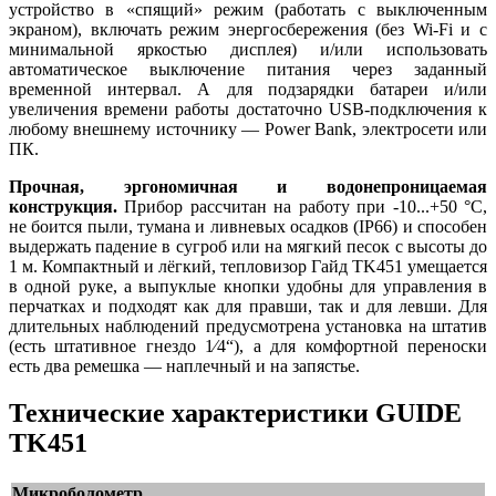
устройство в «спящий» режим (работать с выключенным
экраном), включать режим энергосбережения (без Wi-Fi и с
минимальной яркостью дисплея) и/или использовать
автоматическое выключение питания через заданный
временной интервал. А для подзарядки батареи и/или
увеличения времени работы достаточно USB-подключения к
любому внешнему источнику — Power Bank, электросети или
ПК.
Прочная, эргономичная и водонепроницаемая
конструкция.
Прибор рассчитан на работу при -10...+50 °C,
не боится пыли, тумана и ливневых осадков (IP66) и способен
выдержать падение в сугроб или на мягкий песок с высоты до
1 м. Компактный и лёгкий, тепловизор Гайд TK451 умещается
в одной руке, а выпуклые кнопки удобны для управления в
перчатках и подходят как для правши, так и для левши. Для
длительных наблюдений предусмотрена установка на штатив
(есть штативное гнездо 1⁄4“), а для комфортной переноски
есть два ремешка — наплечный и на запястье.
Технические характеристики GUIDE
TK451
Микроболометр