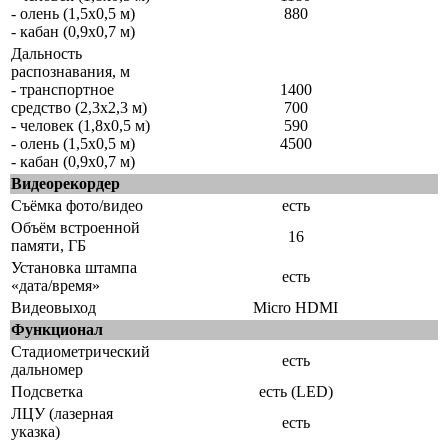
- олень (1,5x0,5 м)
880
- кабан (0,9x0,7 м)
Дальность
распознавания, м
- транспортное
1400
средство (2,3x2,3 м)
700
- человек (1,8x0,5 м)
590
- олень (1,5x0,5 м)
4500
- кабан (0,9x0,7 м)
Видеорекордер
Съёмка фото/видео
есть
Объём встроенной
16
памяти, ГБ
Установка штампа
есть
«дата/время»
Видеовыход
Micro HDMI
Функционал
Стадиометрический
есть
дальномер
Подсветка
есть (LED)
ЛЦУ (лазерная
есть
указка)