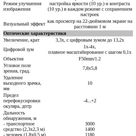
Режим улучшения
настройка яркости (10 ур.) и контраста
изображения
(10 ур.) в каждом режиме с сохранением
настроек
как просмотр на 22-дюймовом экране на
Визуальный эффект
расстоянии 1 м
Оптические характеристики
Увеличение, крат
3,3x, с цифровым зумом до 13,2x
1x-4x,
Цифровой зум
плавное масштабирование с шагом 0,1x
Объектив
F50mm/1.2
Угловое поле
7,8x5,8
зрения, град.
Удаление
выходного зрачка,
10
мм
Предел
перефокусировки
-4...+2
окуляра, дптр
Дальность
обнаружения, м
- транспортное
3000
средство (2,3x2,3 м)
1400
- человек (1,8x0,5 м)
1180