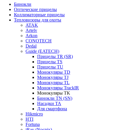
Бинокли
Оптические прицелы
Коллиматорные прицелы
Тепловизоры для охоты
ATAK
Artelv
Arkon
CONOTECH
Dedal
Guide (EATECH)
Прицелы TR (SR)
Прицелы TS
Прицелы TU
Монокуляры TD
Монокуляры TJ
Монокуляры TL
Монокуляры TrackIR
Монокуляры TK
Бинокли TN (SN)
Насадки TA
Для смартфона
Hikmicro
HTI
Fortuna
iRay (Nocpix)