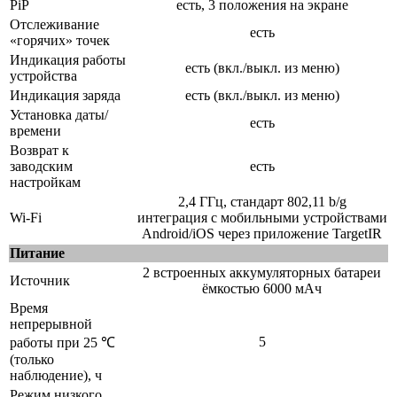
PiP
есть, 3 положения на экране
Отслеживание
есть
«горячих» точек
Индикация работы
есть (вкл./выкл. из меню)
устройства
Индикация заряда
есть (вкл./выкл. из меню)
Установка даты/
есть
времени
Возврат к
заводским
есть
настройкам
2,4 ГГц, стандарт 802,11 b/g
Wi-Fi
интеграция с мобильными устройствами
Android/iOS через приложение TargetIR
Питание
2 встроенных аккумуляторных батареи
Источник
ёмкостью 6000 мАч
Время
непрерывной
5
работы при 25 ℃
(только
наблюдение), ч
Режим низкого