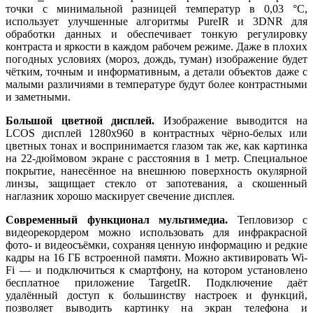
точки с минимальной разницей температур в 0,03 °C,
использует улучшенные алгоритмы PureIR и 3DNR для
обработки данных и обеспечивает тонкую регулировку
контраста и яркости в каждом рабочем режиме. Даже в плохих
погодных условиях (мороз, дождь, туман) изображение будет
чётким, точным и информативным, а детали объектов даже с
малыми различиями в температуре будут более контрастными
и заметными.
Большой цветной дисплей.
Изображение выводится на
LCOS дисплей 1280x960 в контрастных чёрно-белых или
цветных тонах и воспринимается глазом так же, как картинка
на 22-дюймовом экране с расстояния в 1 метр. Специальное
покрытие, нанесённое на внешнюю поверхность окулярной
линзы, защищает стекло от запотевания, а скошенный
наглазник хорошо маскирует свечение дисплея.
Современный функционал мультимедиа.
Тепловизор с
видеорекордером можно использовать для инфракрасной
фото- и видеосъёмки, сохраняя ценную информацию и редкие
кадры на 16 ГБ встроенной памяти. Можно активировать Wi-
Fi — и подключиться к смартфону, на котором установлено
бесплатное приложение TargetIR. Подключение даёт
удалённый доступ к большинству настроек и функций,
позволяет выводить картинку на экран телефона и