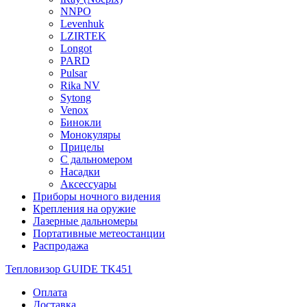
NNPO
Levenhuk
LZIRTEK
Longot
PARD
Pulsar
Rika NV
Sytong
Venox
Бинокли
Монокуляры
Прицелы
С дальномером
Насадки
Аксессуары
Приборы ночного видения
Крепления на оружие
Лазерные дальномеры
Портативные метеостанции
Распродажа
Тепловизор GUIDE TK451
Оплата
Доставка