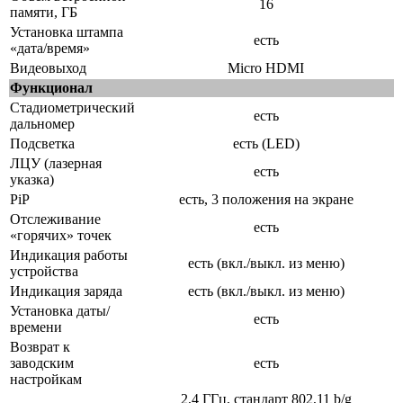
16
памяти, ГБ
Установка штампа
есть
«дата/время»
Видеовыход
Micro HDMI
Функционал
Стадиометрический
есть
дальномер
Подсветка
есть (LED)
ЛЦУ (лазерная
есть
указка)
PiP
есть, 3 положения на экране
Отслеживание
есть
«горячих» точек
Индикация работы
есть (вкл./выкл. из меню)
устройства
Индикация заряда
есть (вкл./выкл. из меню)
Установка даты/
есть
времени
Возврат к
заводским
есть
настройкам
2,4 ГГц, стандарт 802,11 b/g