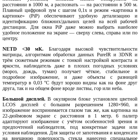
расстоянии в 1000 м, а распознать — на расстоянии в 500 м.
Плавный цифровой зум с шагом 0,1x и режим «картинка в
картинке» (PiP) обеспечивают удобную детализацию и
идентификацию ближних/дальних целей на всей рабочей
дистанции. Для окна PiP даже можно выбрать наиболее
удобное положение на экране — сверху слева, справа или по
центру.
NETD <30 мК.
Благодаря высокой чувствительности
матрицы, алгоритмам обработки данных PureIR и 3DNR и
трём сюжетным режимам с тонкой настройкой контраста и
яркости, наблюдатель даже в плохих погодных условиях
(мороз, дождь, туман) получает чёткое, стабильное и
подробное изображение, и даже объекты с разницей
температур в 0,03 °C будут хорошо видны как на фоне друг
друга, так и на общем фоне вроде листвы, гор или неба.
Большой дисплей.
В окулярном блоке установлен цветной
LCOS дисплей с большим разрешением 1280×960, и
изображение воспринимается глазом так же, как картинка на
22-дюймовом экране с расстояния в 1 метр. 6 палитр
адаптируют изображение с учётом особенностей зрения и
предпочтений наблюдателя, под конкретные задачи или
условия наблюдения. Для защиты от запотевания и конденсата
на внешнюю поверхность стекла нанесено специальное