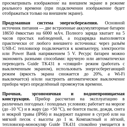
просматривать изображение на внешнем экране в режиме
реального времени (при подключении изображение будет
отображаться только на внешнем экране).
Продуманная система энергосбережения.
Основной
источник питания — две встроенные аккумуляторные батареи
18650 ёмкостью на 6000 мАч. Полного заряда хватает на 5
часов простых наблюдений, а подзарядка выполняется
практически от любого внешнего источника: через разъём
USB-C тепловизор подключается к компьютеру, электросети
или Power Bank напряжением 5 V. Ресурс батареи можно
экономить разными способами: вручную или автоматически
переводить Guide TK431 в «спящий» режим (работать с
выключенным экраном), использовать энергосберегающий
режим (яркость экрана снижается до 20%, а Wi-Fi
выключается) и/или настроить автоматическое выключение
прибора через определённый промежуток времени.
Прочная, эргономичная и водонепроницаемая
конструкция.
Прибор рассчитан на эксплуатацию в
различных погодных / походных условиях: работает на морозе
(до -10 °C) и в жару (до +50 °C), не боится пыли, дождя, снега
и мокрой травы (IP66) и выдержит падение в сугроб или на
мягкий песок с высоты до 1 м. Компактный и лёгкий,
тепловизор-монокуляр Guide TK431 спокойно умещается в