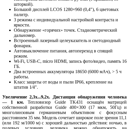
шторкой).
Большой дисплей LCOS 1280×960 (0,4"), 6 цветовых
палитр.
3 режима с индивидуальной настройкой контраста и
яркости.
Обнаружение «горячих» точек. Стадиометрический
дальномер.
Встроенный лазерный целеуказатель и светодиодный
фонарик.
Автовыключение питания, автопереход в спящий
режим.
Wi-Fi, USB-C, micro HDMI, запись фото/видео, память 16
ГБ.
Два встроенных аккумулятора 18650 (6000 мАч), > 5 ч
работы.
Класс защиты от воды и пыли IP66, крепление на
штатив 1⁄4".
Увеличение 2,3x...9,2x. Дистанция обнаружения человека
— 1 км.
Тепловизор Guide TK431 оснащён матрицей
собственной разработки Guide 400×300 (17 мкм, 50Гц) и
многолинзовым германиевым объективом с фокусным
расстоянием 35 мм. Модель сочетает широкое поле зрения 11,1
(или 192 м/1000 м) с хорошей дальностью действия: ночью, в
полевых условиях, человека можно обнаружить на