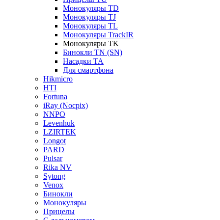
Монокуляры TD
Монокуляры TJ
Монокуляры TL
Монокуляры TrackIR
Монокуляры TK
Бинокли TN (SN)
Насадки TA
Для смартфона
Hikmicro
HTI
Fortuna
iRay (Nocpix)
NNPO
Levenhuk
LZIRTEK
Longot
PARD
Pulsar
Rika NV
Sytong
Venox
Бинокли
Монокуляры
Прицелы