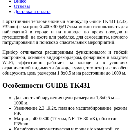
Видео
Отзывы
Доставка и оплата
Портативный тепловизионный монокуляр Guide TK431 (2,3x,
F35mm) с матрицей 400x300@17мкм можно использовать для
наблюдений в городе и на природе, во время походов и
путешествий, на охоте или рыбалке, для самозащиты, ночного
патрулирования и поисково-спасательных мероприятий.
Прибор отличается расширенным функционалом и гибкой
настройкой, оснащён видеорекордером, фонариком и модулем
Wi-Fi, эффективно работает на холоде и в условиях
ограниченной видимости (дождь, туман, темнота) и способен
обнаружить цель размером 1,8x0,5 м на расстоянии до 1000 м.
Особенности GUIDE TK431
Дальность обнаружения цели размерами 1,8x0,5 м —
1000 м.
Увеличение 2,3...9,2x, плавное масштабирование, режим
PiP.
Матрица 400×300 (17 мкм, NETD<30 мК), объектив
F35mm.
Калибровка автоматическая и ручная (с крышкой, со