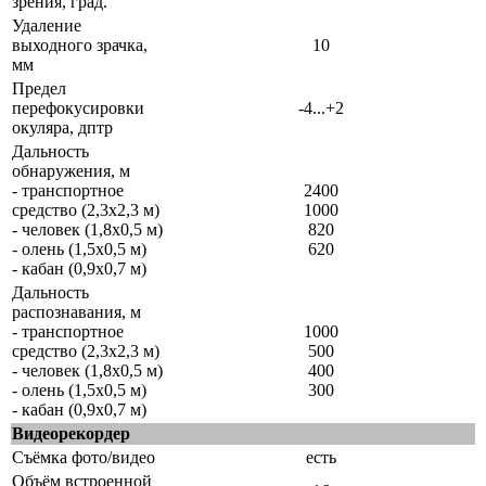
зрения, град.
Удаление
выходного зрачка,
10
мм
Предел
перефокусировки
-4...+2
окуляра, дптр
Дальность
обнаружения, м
- транспортное
2400
средство (2,3x2,3 м)
1000
- человек (1,8x0,5 м)
820
- олень (1,5x0,5 м)
620
- кабан (0,9x0,7 м)
Дальность
распознавания, м
- транспортное
1000
средство (2,3x2,3 м)
500
- человек (1,8x0,5 м)
400
- олень (1,5x0,5 м)
300
- кабан (0,9x0,7 м)
Видеорекордер
Съёмка фото/видео
есть
Объём встроенной