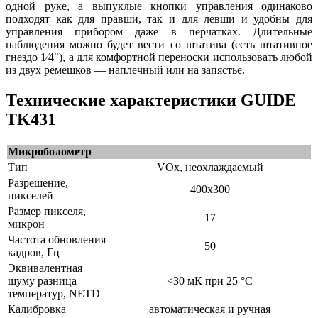
одной руке, а выпуклые кнопки управления одинаково
подходят как для правши, так и для левши и удобны для
управления прибором даже в перчатках. Длительные
наблюдения можно будет вести со штатива (есть штативное
гнездо 1⁄4"), а для комфортной переноски использовать любой
из двух ремешков — наплечный или на запястье.
Технические характеристики GUIDE
TK431
Микроболометр
Тип
VOx, неохлаждаемый
Разрешение,
400x300
пикселей
Размер пикселя,
17
микрон
Частота обновления
50
кадров, Гц
Эквивалентная
шуму разница
<30 мК при 25 °C
температур, NETD
Калибровка
автоматическая и ручная