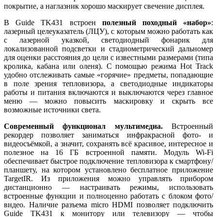
покрытие, а наглазник хорошо маскирует свечение дисплея.
В Guide TK431 встроен
полезный походный «набор»
:
лазерный целеуказатель (ЛЦУ), с которым можно работать как
с лазерной указкой, светодиодный фонарик для
локализованной подсветки и стадиометрический дальномер
для оценки расстояния до цели с известными размерами (типа
кролика, кабана или оленя). С помощью режима Hot Track
удобно отслеживать самые «горячие» предметы, попадающие
в поле зрения тепловизора, а светодиодные индикаторы
работы и питания включаются и выключаются через главное
меню — можно повысить маскировку и скрыть все
возможные источники света.
Современный функционал мультимедиа.
Встроенный
рекордер позволяет заниматься инфракрасной фото- и
видеосъёмкой, а значит, сохранять всё красивое, интересное и
полезное на 16 ГБ встроенной памяти. Модуль Wi-Fi
обеспечивает быстрое подключение тепловизора к смартфону/
планшету, на котором установлено бесплатное приложение
TargetIR. Из приложения можно управлять прибором
дистанционно — настраивать режимы, использовать
встроенные функции и полноценно работать с блоком фото/
видео. Наличие разъема micro HDMI позволяет подключить
Guide TK431 к монитору или телевизору — чтобы