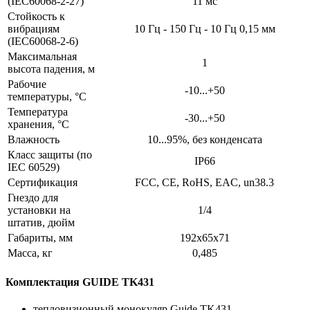
(IEC60068-2-27)
11 мс
Стойкость к
вибрациям
10 Гц - 150 Гц - 10 Гц 0,15 мм
(IEC60068-2-6)
Максимальная
1
высота падения, м
Рабочие
-10...+50
температуры, °C
Температура
-30...+50
хранения, °С
Влажность
10...95%, без конденсата
Класс защиты (по
IP66
IEC 60529)
Сертификация
FCC, CE, RoHS, EAC, un38.3
Гнездо для
установки на
1/4
штатив, дюйм
Габариты, мм
192x65x71
Масса, кг
0,485
Комплектация GUIDE TK431
тепловизионный монокуляр Guide TK431