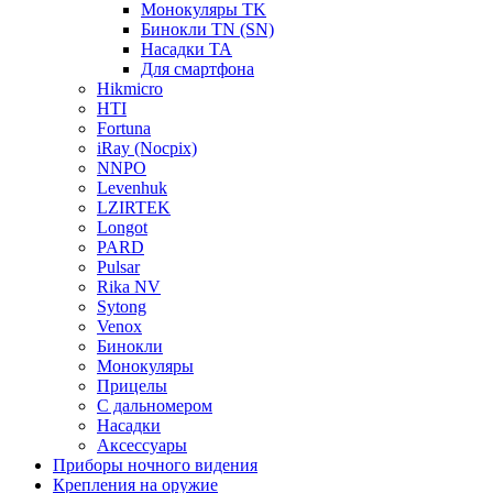
Монокуляры TK
Бинокли TN (SN)
Насадки TA
Для смартфона
Hikmicro
HTI
Fortuna
iRay (Nocpix)
NNPO
Levenhuk
LZIRTEK
Longot
PARD
Pulsar
Rika NV
Sytong
Venox
Бинокли
Монокуляры
Прицелы
С дальномером
Насадки
Аксессуары
Приборы ночного видения
Крепления на оружие