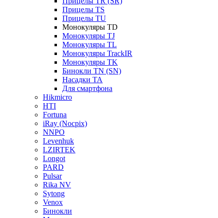
Прицелы TR (SR)
Прицелы TS
Прицелы TU
Монокуляры TD
Монокуляры TJ
Монокуляры TL
Монокуляры TrackIR
Монокуляры TK
Бинокли TN (SN)
Насадки TA
Для смартфона
Hikmicro
HTI
Fortuna
iRay (Nocpix)
NNPO
Levenhuk
LZIRTEK
Longot
PARD
Pulsar
Rika NV
Sytong
Venox
Бинокли