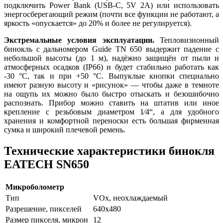
подключить Power Bank (USB-C, 5V 2A) или использовать
энергосберегающий режим (почти все функции не работают, а
яркость «опускается» до 20% и более не регулируется).
Экстремальные условия эксплуатации.
Тепловизионный
бинокль с дальномером Guide TN 650 выдержит падение с
небольшой высоты (до 1 м), надёжно защищён от пыли и
атмосферных осадков (IP66) и будет стабильно работать как
-30 °C, так и при +50 °C. Выпуклые кнопки специально
имеют разную высоту и «рисунок» — чтобы даже в темноте
на ощупь их можно было быстро отыскать и безошибочно
распознать. Прибор можно ставить на штатив или иное
крепление с резьбовым диаметром 1⁄4“, а для удобного
хранения и комфортной переноски есть большая фирменная
сумка и широкий плечевой ремень.
Технические характеристики бинокля
EATECH SN650
Микроболометр
Тип
VOx, неохлаждаемый
Разрешение, пикселей
640x480
Размер пикселя, микрон
12