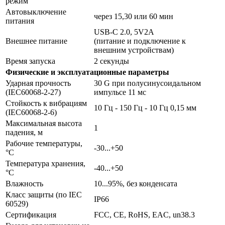
режим
Автовыключение
через 15,30 или 60 мин
питания
USB-C 2.0, 5V2A
Внешнее питание
(питание и подключение к
внешним устройствам)
Время запуска
2 секунды
Физические и эксплуатационные параметры
Ударная прочность
30 G при полусинусоидальном
(IEC60068-2-27)
импульсе 11 мс
Стойкость к вибрациям
10 Гц - 150 Гц - 10 Гц 0,15 мм
(IEC60068-2-6)
Максимальная высота
1
падения, м
Рабочие температуры,
-30...+50
°C
Температура хранения,
-40...+50
°С
Влажность
10...95%, без конденсата
Класс защиты (по IEC
IP66
60529)
Сертификация
FCC, CE, RoHS, EAC, un38.3