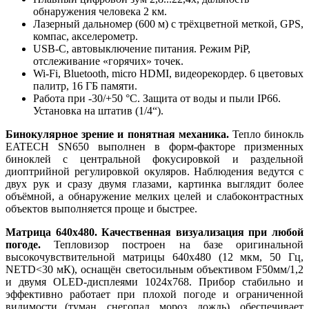
обнаружения человека 2 км.
Лазерный дальномер (600 м) с трёхцветной меткой, GPS,
компас, акселерометр.
USB-С, автовыключение питания. Режим PiP,
отслеживание «горячих» точек.
Wi-Fi, Bluetooth, micro HDMI, видеорекордер. 6 цветовых
палитр, 16 ГБ памяти.
Работа при -30/+50 °C. Защита от воды и пыли IP66.
Установка на штатив (1/4“).
Бинокулярное зрение и понятная механика.
Тепло бинокль
EATECH SN650 выполнен в форм-факторе призменных
биноклей с центральной фокусировкой и раздельной
диоптрийной регулировкой окуляров. Наблюдения ведутся с
двух рук и сразу двумя глазами, картинка выглядит более
объёмной, а обнаружение мелких целей и слабоконтрастных
объектов выполняется проще и быстрее.
Матрица 640x480. Качественная визуализация при любой
погоде.
Тепловизор построен на базе оригинальной
высокочувствительной матрицы 640x480 (12 мкм, 50 Гц,
NETD<30 мК), оснащён светосильным объективом F50мм/1,2
и двумя OLED-дисплеями 1024x768. Прибор стабильно и
эффективно работает при плохой погоде и ограниченной
видимости (туман, снегопад, мороз, дождь), обеспечивает