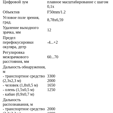
Цифровой зум
плавное масштабирование с шагом
0,1x
Объектив
F50mm/1.2
Угловое поле зрения,
8,78x6,59
град.
Удаление выходного
12
зрачка, мм
Предел
перефокусировки
-4...+2
окуляра, дптр
Регулировка
межзрачкового
60...70
расстояния, мм
Дальность обнаружения,
м
- транспортное средство
3300
(2,3x2,3 м)
2000
- человек (1,8x0,5 м)
1650
- олень (1,5x0,5 м)
1250
- кабан (0,9x0,7 м)
Дальность
распознавания, м
- транспортное средство
2000