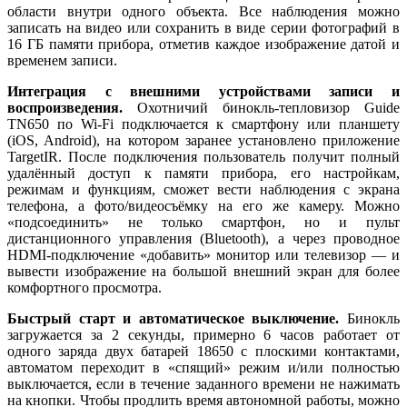
области внутри одного объекта. Все наблюдения можно
записать на видео или сохранить в виде серии фотографий в
16 ГБ памяти прибора, отметив каждое изображение датой и
временем записи.
Интеграция с внешними устройствами записи и
воспроизведения.
Охотничий бинокль-тепловизор Guide
TN650 по Wi-Fi подключается к смартфону или планшету
(iOS, Android), на котором заранее установлено приложение
TargetIR. После подключения пользователь получит полный
удалённый доступ к памяти прибора, его настройкам,
режимам и функциям, сможет вести наблюдения с экрана
телефона, а фото/видеосъёмку на его же камеру. Можно
«подсоединить» не только смартфон, но и пульт
дистанционного управления (Bluetooth), а через проводное
HDMI-подключение «добавить» монитор или телевизор — и
вывести изображение на большой внешний экран для более
комфортного просмотра.
Быстрый старт и автоматическое выключение.
Бинокль
загружается за 2 секунды, примерно 6 часов работает от
одного заряда двух батарей 18650 с плоскими контактами,
автоматом переходит в «спящий» режим и/или полностью
выключается, если в течение заданного времени не нажимать
на кнопки. Чтобы продлить время автономной работы, можно