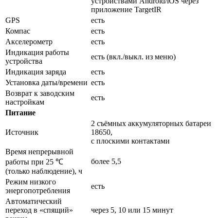
устройствами Android/iOS через
приложение TargetIR
GPS
есть
Компас
есть
Акселерометр
есть
Индикация работы
есть (вкл./выкл. из меню)
устройства
Индикация заряда
есть
Установка даты/времени
есть
Возврат к заводским
есть
настройкам
Питание
2 съёмных аккумуляторных батареи
Источник
18650,
с плоскими контактами
Время непрерывной
более 5,5
работы при 25 ℃
(только наблюдение), ч
Режим низкого
есть
энергопотребления
Автоматический
переход в «спящий»
через 5, 10 или 15 минут