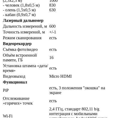
(2,3x2,3 м)
1000
- человек (1,8x0,5 м)
830
- олень (1,5x0,5 м)
630
- кабан (0,9x0,7 м)
Лазерный дальномер
Дальность измерений, м
600
Точность измерений, м
+/-1
Режим сканирования
есть
Видеорекордер
Съёмка фото/видео
есть
Объём встроенной
16
памяти, ГБ
Установка штампа «дата/
есть
время»
Видеовыход
Micro HDMI
Функционал
есть, 3 положения "окошка" на
PiP
экране
Отслеживание
есть
«горячих» точек
2,4 ГГц, стандарт 802,11 b/g
интеграция с мобильными
Wi-Fi