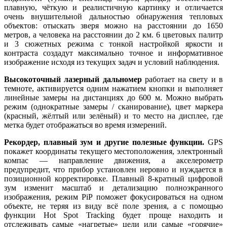
плавную, чёткую и реалистичную картинку и отличается
очень внушительной дальностью обнаружения тепловых
объектов: отыскать зверя можно на расстоянии до 1650
метров, а человека на расстоянии до 2 км. 6 цветовых палитр
и 3 сюжетных режима с тонкой настройкой яркости и
контраста создадут максимально точное и информативное
изображение исходя из текущих задач и условий наблюдения.
Высокоточный лазерный дальномер
работает на свету и в
темноте, активируется одним нажатием кнопки и выполняет
линейные замеры на дистанциях до 600 м. Можно выбрать
режим (однократные замеры / сканирование), цвет маркера
(красный, жёлтый или зелёный) и то место на дисплее, где
метка будет отображаться во время измерений.
Рекордер, плавный зум и другие полезные функции.
GPS
покажет координаты текущего местоположения, электронный
компас — направление движения, а акселерометр
предупредит, что прибор установлен неровно и нуждается в
позиционной корректировке. Плавный 8-кратный цифровой
зум изменит масштаб и детализацию полноэкранного
изображения, режим PiP поможет фокусироваться на одном
объекте, не теряя из виду всё поле зрения, а с помощью
функции Hot Spot Tracking будет проще находить и
отслеживать самые «нагретые» цели или самые «горячие»