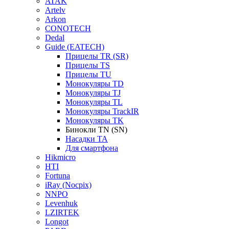
ATAK
Artelv
Arkon
CONOTECH
Dedal
Guide (EATECH)
Прицелы TR (SR)
Прицелы TS
Прицелы TU
Монокуляры TD
Монокуляры TJ
Монокуляры TL
Монокуляры TrackIR
Монокуляры TK
Бинокли TN (SN)
Насадки TA
Для смартфона
Hikmicro
HTI
Fortuna
iRay (Nocpix)
NNPO
Levenhuk
LZIRTEK
Longot