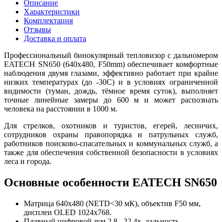
Описание
Характеристики
Комплектация
Отзывы
Доставка и оплата
Профессиональный бинокулярный тепловизор с дальномером
EATECH SN650 (640x480, F50mm) обеспечивает комфортные
наблюдения двумя глазами, эффективно работает при крайне
низких температурах (до -30C) и в условиях ограниченной
видимости (туман, дождь, тёмное время суток), выполняет
точные линейные замеры до 600 м и может распознать
человека на расстоянии в 1000 м.
Для стрелков, охотников и туристов, егерей, лесничих,
сотрудников охраны правопорядка и патрульных служб,
работников поисково-спасательных и коммунальных служб, а
также для обеспечения собственной безопасности в условиях
леса и города.
Основные особенности EATECH SN650
Матрица 640x480 (NETD<30 мК), объектив F50 мм,
дисплеи OLED 1024x768.
Плавный цифровой зум 2,8...22,4x, дальность