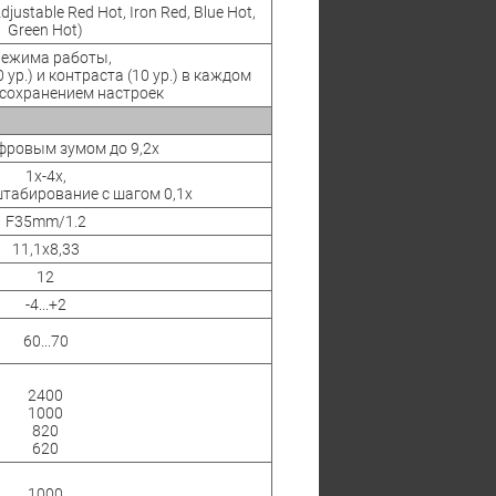
Adjustable Red Hot, Iron Red, Blue Hot,
Green Hot)
режима работы,
 ур.) и контраста (10 ур.) в каждом
 сохранением настроек
ифровым зумом до 9,2x
1x-4x,
табирование с шагом 0,1x
F35mm/1.2
11,1x8,33
12
-4...+2
60...70
2400
1000
820
620
1000