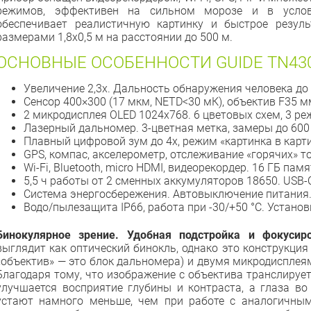
режимов, эффективен на сильном морозе и в услов
обеспечивает реалистичную картинку и быстрое резуль
размерами 1,8x0,5 м на расстоянии до 500 м.
ОСНОВНЫЕ ОСОБЕННОСТИ GUIDE TN43
Увеличение 2,3x. Дальность обнаружения человека до 
Сенсор 400×300 (17 мкм, NETD<30 мК), объектив F35 м
2 микродисплея OLED 1024x768. 6 цветовых схем, 3 ре
Лазерный дальномер. 3-цветная метка, замеры до 600
Плавный цифровой зум до 4x, режим «картинка в карти
GPS, компас, акселерометр, отслеживание «горячих» то
Wi-Fi, Bluetooth, micro HDMI, видеорекордер. 16 ГБ памя
5,5 ч работы от 2 сменных аккумуляторов 18650. USB-С
Система энергосбережения. Автовыключение питания
Водо/пылезащита IP66, работа при -30/+50 °C. Установ
Бинокулярное зрение. Удобная подстройка и фокусиро
выглядит как оптический бинокль, однако это конструкция
«объектив» — это блок дальномера) и двумя микродисплеям
Благодаря тому, что изображение с объектива транслирует
улучшается восприятие глубины и контраста, а глаза в
устают намного меньше, чем при работе с аналогичны