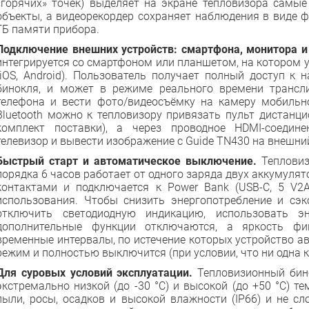
«горячих» точек) выделяет на экране тепловизора самые
объекты, а видеорекордер сохраняет наблюдения в виде 
ГБ памяти прибора.
Подключение внешних устройств: смартфона, монитора и
интегрируется со смартфоном или планшетом, на котором у
(iOS, Android). Пользователь получает полный доступ к
бинокля, и может в режиме реального времени трансл
телефона и вести фото/видеосъёмку на камеру мобильно
Bluetooth можно к тепловизору привязать пульт дистанци
комплект поставки), а через проводное HDMI-соедин
телевизор и вывести изображение с Guide TN430 на внешни
Быстрый старт и автоматическое выключение.
Тепловиз
порядка 6 часов работает от одного заряда двух аккумуля
контактами и подключается к Power Bank (USB-C, 5 V2
использования. Чтобы снизить энергопотребление и сэ
отключить светодиодную индикацию, использовать э
дополнительные функции отключаются, а яркость фик
временные интервалы, по истечение которых устройство а
режим и полностью выключится (при условии, что ни одна к
Для суровых условий эксплуатации.
Тепловизионный бино
экстремально низкой (до -30 °C) и высокой (до +50 °C) т
пыли, росы, осадков и высокой влажности (IP66) и не с