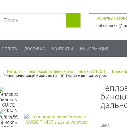
Обратный звон
optic-market@mai
ОПЛАТА
ДОСТАВКА
КОНТАКТЫ
ИНФОРМАЦИЯ
Каталог
Тепловизоры для охоты
Guide (EATECH)
Бинокли
Тепловизионный бинокль GUIDE TN430 с дальномером
Тепло
бинокл
дальн
ЦЕНА: