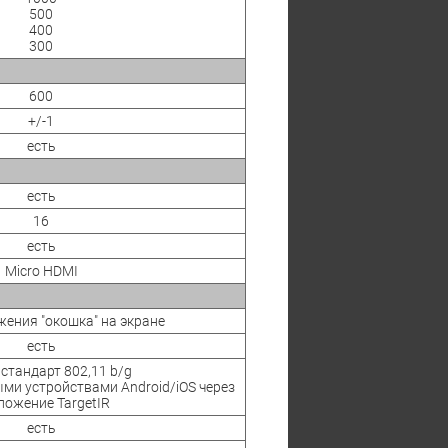
500
400
300
600
+/-1
есть
есть
16
есть
Micro HDMI
жения "окошка" на экране
есть
, стандарт 802,11 b/g
ми устройствами Android/iOS через
ложение TargetIR
есть