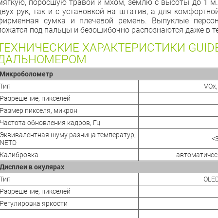
мягкую, поросшую травой и мхом, землю с высоты до 1 м
двух рук, так и с установкой на штатив, а для комфортно
фирменная сумка и плечевой ремень. Выпуклые персо
ложатся под пальцы и безошибочно распознаются даже в т
ТЕХНИЧЕСКИЕ ХАРАКТЕРИСТИКИ GUIDE
ДАЛЬНОМЕРОМ
Микроболометр
Тип
VOx
Разрешение, пикселей
Размер пикселя, микрон
Частота обновления кадров, Гц
Эквивалентная шуму разница температур,
<
NETD
Калибровка
автоматическ
Дисплеи в окулярах
Тип
OLED
Разрешение, пикселей
Регулировка яркости