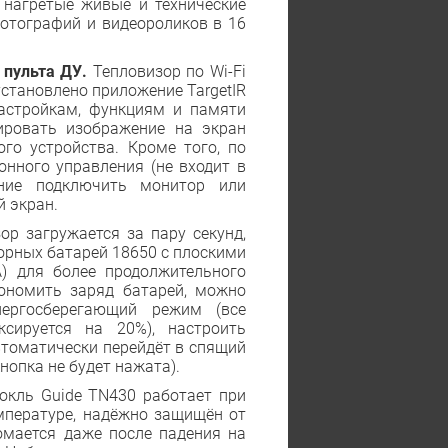
 нагретые живые и технические
фотографий и видеороликов в 16
 пульта ДУ.
Тепловизор по Wi-Fi
становлено приложение TargetIR
 настройкам, функциям и памяти
ировать изображение на экран
го устройства. Кроме того, по
онного управления (не входит в
ение подключить монитор или
й экран.
ор загружается за пару секунд,
торных батарей 18650 с плоскими
A) для более продолжительного
кономить заряд батарей, можно
нергосберегающий режим (все
сируется на 20%), настроить
втоматически перейдёт в спящий
нопка не будет нажата).
кль Guide TN430 работает при
емпературе, надёжно защищён от
ломается даже после падения на