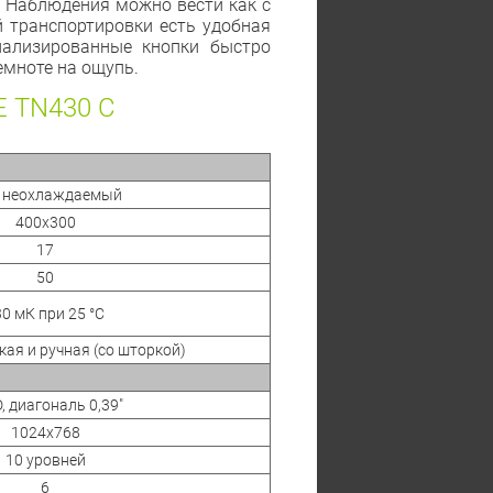
. Наблюдения можно вести как с
й транспортировки есть удобная
нализированные кнопки быстро
емноте на ощупь.
 TN430 С
, неохлаждаемый
400x300
17
50
30 мК при 25 °C
ая и ручная (со шторкой)
, диагональ 0,39"
1024x768
10 уровней
6