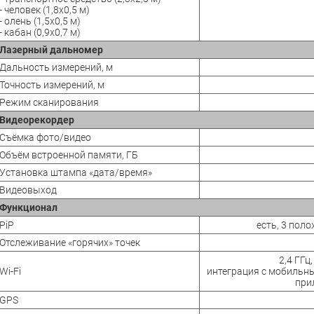
- человек (1,8x0,5 м)
- олень (1,5x0,5 м)
- кабан (0,9x0,7 м)
Лазерный дальномер
Дальность измерений, м
Точность измерений, м
Режим сканирования
Видеорекордер
Съёмка фото/видео
Объём встроенной памяти, ГБ
Установка штампа «дата/время»
Видеовыход
Функционал
PiP
есть, 3 поло
Отслеживание «горячих» точек
2,4 ГГц
Wi-Fi
интеграция с мобильны
при
GPS