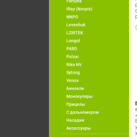
Fortuna
iRay (Nocpix)
NNPO
Levenhuk
LZIRTEK
Longot
PARD
Pulsar
Rika NV
Sytong
Venox
Бинокли
Монокуляры
Прицелы
С дальномером
Насадки
Аксессуары