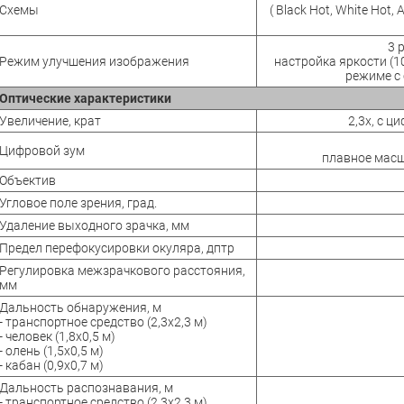
Схемы
( Black Hot, White Hot, 
3 
Режим улучшения изображения
настройка яркости (10
режиме с
Оптические характеристики
Увеличение, крат
2,3x, с ц
Цифровой зум
плавное масш
Объектив
Угловое поле зрения, град.
Удаление выходного зрачка, мм
Предел перефокусировки окуляра, дптр
Регулировка межзрачкового расстояния,
мм
Дальность обнаружения, м
- транспортное средство (2,3x2,3 м)
- человек (1,8x0,5 м)
- олень (1,5x0,5 м)
- кабан (0,9x0,7 м)
Дальность распознавания, м
- транспортное средство (2,3x2,3 м)