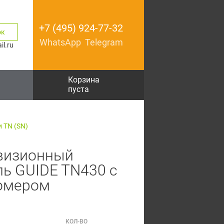
+7 (495) 924-77-32
ок
WhatsApp
Telegram
l.ru
Корзина
пуста
 TN (SN)
визионный
ь GUIDE TN430 с
омером
КОЛ-ВО