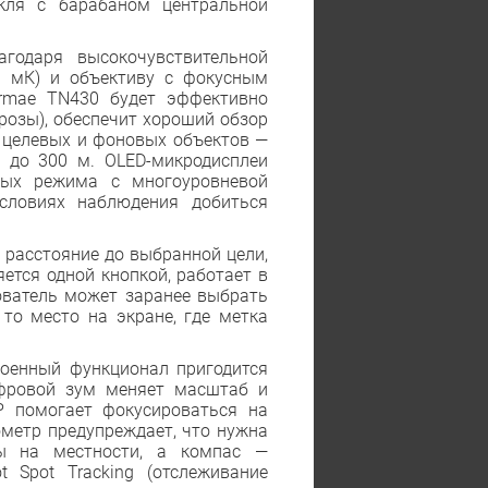
окля с барабаном центральной
годаря высокочувствительной
0 мК) и объективу с фокусным
ormae TN430 будет эффективно
орозы), обеспечит хороший обзор
е целевых и фоновых объектов —
а до 300 м. OLED-микродисплеи
ных режима с многоуровневой
словиях наблюдения добиться
 расстояние до выбранной цели,
ется одной кнопкой, работает в
ователь может заранее выбрать
то место на экране, где метка
оенный функционал пригодится
ифровой зум меняет масштаб и
P помогает фокусироваться на
рометр предупреждает, что нужна
ты на местности, а компас —
 Spot Tracking (отслеживание