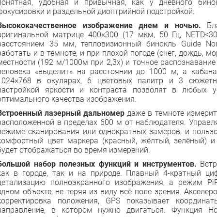
понятная, удобная и привычная, как у дневного бин
фокусировки и раздельной диоптрийной подстройкой.
Высококачественное изображение днем и ночью.
Бла
оригинальной матрице 400×300 (17 мкм, 50 Гц, NETD<3
расстоянием 35 мм, тепловизионный бинокль Guide N
работать и в темноте, и при плохой погоде (снег, дождь, м
местности (192 м/1000м при 2,3x) и точное распознавани
человека «выделит» на расстоянии до 1000 м, а кабан
1024×768 в окулярах, 6 цветовых палитр и 3 сюжет
настройкой яркости и контраста позволят в любых у
оптимального качества изображения.
Встроенный лазерный дальномер
даже в темноте измерит
расположенной в пределах 600 м от наблюдателя. Управля
режиме сканирования или однократных замеров, и польз
комфортный цвет маркера (красный, жёлтый, зелёный) и 
будет отображаться во время измерений.
Большой набор полезных функций и инструментов.
Встр
как в городе, так и на природе. Плавный 4-кратный ц
детализацию полноэкранного изображения, а режим Pi
одном объекте, не теряя из виду всё поле зрения. Акселе
корректировка положения, GPS показывает координа
направление, в котором нужно двигаться. Функция Hot