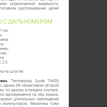
иях ограниченной видимости,
тативное распознавание целей
0 С ДАЛЬНОМЕРОМ
1 км.
м.
жима.
 м.
нке».
чек.
ти.
 2.0.
.
ка на штатив.
вка.
Тепловизор Guide TN430
 с одним ИК-объективом (второй
и, по одному в каждом окуляре.
ся одновременно на оба экрана,
о время длительных наблюдений
м монокуляром. Механика тоже