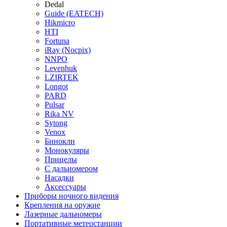
Dedal
Guide (EATECH)
Hikmicro
HTI
Fortuna
iRay (Nocpix)
NNPO
Levenhuk
LZIRTEK
Longot
PARD
Pulsar
Rika NV
Sytong
Venox
Бинокли
Монокуляры
Прицелы
С дальномером
Насадки
Аксессуары
Приборы ночного видения
Крепления на оружие
Лазерные дальномеры
Портативные метеостанции