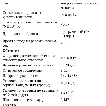
Тип
микроболеметрическая
матрица
Спектральный диапазон
от 8 до 14
чувствительности
Температурная чувствительность
<0,07
(NETD), К
программный (без
Принцип калибровки
затвора)
Время выхода на рабочий режим,
<3
сек
Объектив
Фокусное расстояние объектива,
100 мм F/1,2
относительное отверстие
Диапазон ручной фокусировки
от 20 до ∞
Оптическое увеличение
3,5x
Цифровое увеличение
2x / 4x / 8x
Угловое поле зрения по
10,8 (6,2)
горизонтали, м/100м (градус)
Угловое поле зрения по вертикали,
8,2 (4,7)
м/100м (градус)
Шаг выверки сетки, мрад
0,142
Окуляр