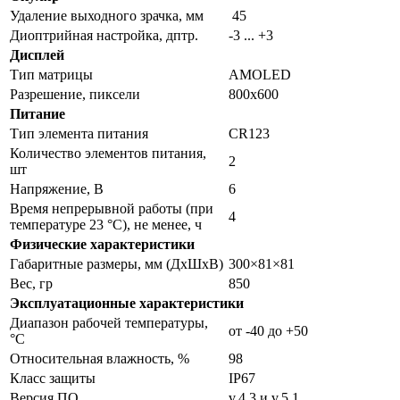
Удаление выходного зрачка, мм
45
Диоптрийная настройка, дптр.
-3 ... +3
Дисплей
Тип матрицы
AMOLED
Разрешение, пиксели
800x600
Питание
Тип элемента питания
CR123
Количество элементов питания,
2
шт
Напряжение, В
6
Время непрерывной работы (при
4
температуре 23 °С), не менее, ч
Физические характеристики
Габаритные размеры, мм (ДхШхВ)
300×81×81
Вес, гр
850
Эксплуатационные характеристики
Диапазон рабочей температуры,
от -40 до +50
°С
Относительная влажность, %
98
Класс защиты
IP67
Версия ПО
v.4.3 и v.5.1