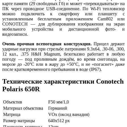
карте памяти (29 свободных Гб) и может «перекидываться» на
ПК через проводное USB-соединение. По Wi-Fi тепловизор
можно подключить к смартфону или планшету с
установленным бесплатным приложением Cam802 или
CONOTECH — для дублирования изображения на экран
мобильного устройства и дистанционной фото- и
видеозаписи.
Очень прочная всепогодная конструкция.
Прицел держит
ударные нагрузки при стрельбе патронами 9.3х64, .30-06, .300
,
12 кал., .375 H&H Magnum, безотказно работает в любую
погоду — под проливным дождём, во время снегопада, на
морозе до -20°C или в жару до +50°C, и не «погаснет» даже
после кратковременного пребывания в воде (IP67).
Технические характеристики Conotech
Polaris 650R
Объектив
F50 мм/1,0
Материал объектива
Германий
Матрица
VOx (оксид ванадия)
Размер матрицы
640x512 px
Плотность матрицы
12um