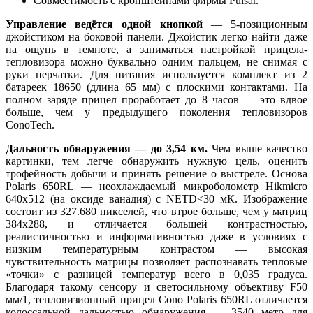
Совместимость с кронштейнами фирмы Pulsar.
Управление ведётся одной кнопкой
— 5-позиционным
джойстиком на боковой панели. Джойстик легко найти даже
на ощупь в темноте, а заниматься настройкой прицела-
тепловизора можно буквально одним пальцем, не снимая с
руки перчатки. Для питания используется комплект из 2
батареек 18650 (длина 65 мм) с плоскими контактами. На
полном заряде прицел проработает до 8 часов — это вдвое
больше, чем у предыдущего поколения тепловизоров
ConoTech.
Дальность обнаружения — до 3,54 км.
Чем выше качество
картинки, тем легче обнаружить нужную цель, оценить
трофейность добычи и принять решение о выстреле. Основа
Polaris 650RL — неохлаждаемый микроболометр Hikmicro
640x512 (на оксиде ванадия) с NETD<30 мК. Изображение
состоит из 327.680 пикселей, что втрое больше, чем у матриц
384x288, и отличается большей контрастностью,
реалистичностью и информативностью даже в условиях с
низким температурным контрастом — высокая
чувствительность матрицы позволяет распознавать тепловые
«точки» с разницей температур всего в 0,035 градуса.
Благодаря такому сенсору и светосильному объективу F50
мм/1, тепловизионный прицел Cono Polaris 650RL отличается
колоссальной дальностью обнаружения — 3540 метр для