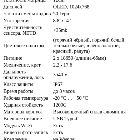
Дисплей
OLED, 1024x768
Частота смены кадров
50 Герц
Угол зрения
8.8°x14°
Чувствительность
<35mk
сенсора,
NETD
(горячий чёрный, горячий белый,
Цветовые палитры
тёплый белый, зелёно-золотой,
красный, радуга)
Питание
2 x 18650 (длинна-65мм)
Увеличение, крат
2,2 - 17,6
Дальность
3540 м
обнаружения, лось
Класс защиты
IP67
Время работы
до 8 часов
Рабочая температура
-20 °C … +50 °C
Ударная стойкость
1200G
Материал корпуса
Высокопрочный сплав алюминия
Внешнее питание
USB Type-C
Модуль Wi-Fi
Есть
Видео и фото запись
Есть
Крепление
на Weaver