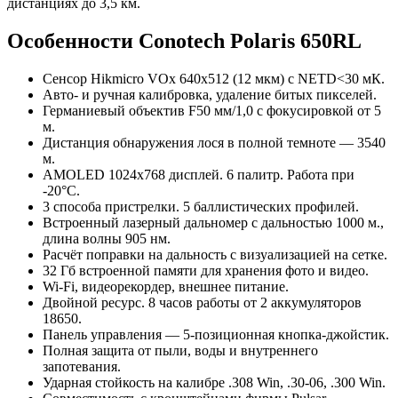
дистанциях до 3,5 км.
Особенности Conotech Polaris 650RL
Сенсор Hikmicro VOx 640x512 (12 мкм) с NETD<30 мК.
Авто- и ручная калибровка, удаление битых пикселей.
Германиевый объектив F50 мм/1,0 с фокусировкой от 5
м.
Дистанция обнаружения лося в полной темноте — 3540
м.
AMOLED 1024x768 дисплей. 6 палитр. Работа при
-20°C.
3 способа пристрелки. 5 баллистических профилей.
Встроенный лазерный дальномер с дальностью 1000 м.,
длина волны 905 нм.
Расчёт поправки на дальность с визуализацией на сетке.
32 Гб встроенной памяти для хранения фото и видео.
Wi-Fi, видеорекордер, внешнее питание.
Двойной ресурс. 8 часов работы от 2 аккумуляторов
18650.
Панель управления — 5-позиционная кнопка-джойстик.
Полная защита от пыли, воды и внутреннего
запотевания.
Ударная стойкость на калибре .308 Win, .30-06, .300 Win.