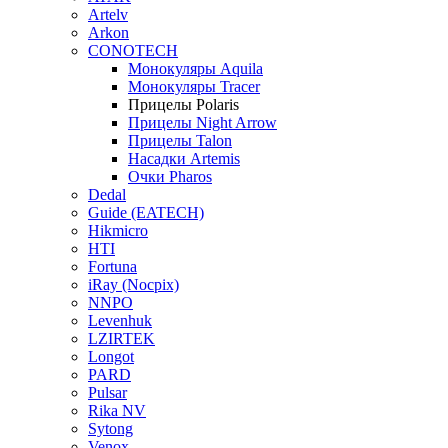
Artelv
Arkon
CONOTECH
Монокуляры Aquila
Монокуляры Tracer
Прицелы Polaris
Прицелы Night Arrow
Прицелы Talon
Насадки Artemis
Очки Pharos
Dedal
Guide (EATECH)
Hikmicro
HTI
Fortuna
iRay (Nocpix)
NNPO
Levenhuk
LZIRTEK
Longot
PARD
Pulsar
Rika NV
Sytong
Venox