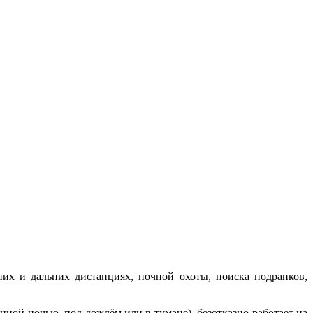
х и дальних дистанциях, ночной охоты, поиска подранков,
ной ночью, под дождём или в тумане), безотказно работает на