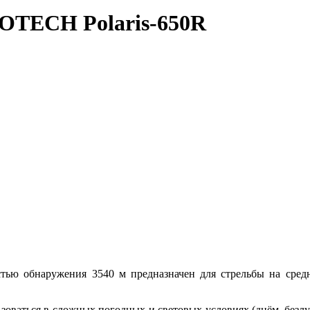
OTECH Polaris-650R
ю обнаружения 3540 м предназначен для стрельбы на средни
оваться в сложных погодных и световых условиях (днём, безлун