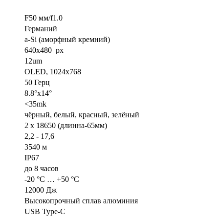
F50 мм/f1.0
Германий
a-Si (аморфный кремний)
640x480 px
12um
OLED, 1024x768
50 Герц
8.8°x14°
<35mk
чёрный, белый, красный, зелёный
2 x 18650 (длинна-65мм)
2,2 - 17,6
3540 м
IP67
до 8 часов
-20 °C … +50 °C
12000 Дж
Высокопрочный сплав алюминия
USB Type-C