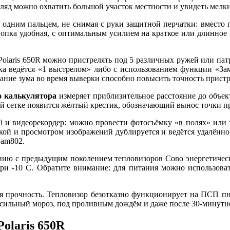
згляд можно охватить большой участок местности и увидеть мелк
одним пальцем, не снимая с руки защитной перчатки: вместо
нопка удобная, с оптимальным усилием на краткое или длинное
laris 650R можно пристрелять под 5 различных ружей или патр
а ведётся «1 выстрелом» либо с использованием функции «Зам
ание зума во время выверки способно повысить точность пристр
о калькулятора
измеряет приблизительное расстояние до объект
ой сетке появится жёлтый крестик, обозначающий вынос точки 
и видеорекордер: можно провести фотосъёмку «в полях» или з
кой и просмотром изображений дублируется и ведётся удалённо
Cam802.
ию с предыдущим поколением тепловизоров Cono энергетический
при -10 C. Обратите внимание: для питания можно использова
 прочность. Тепловизор безотказно функционирует на ПСП пн
в сильный мороз, под проливным дождём и даже после 30-минутн
olaris 650R