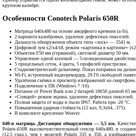
крупном калибре.
Особенности Conotech Polaris 650R
Матрица 640x480 на основе аморфного кремния (a-Si).
2 варианта калибровки, удаление дефектных пикселей.
Дальность обнаружения объекта типа «лось» — 3541 м.
Цифровой зум x2/x4/х8, режим «картинка в картинке» (x2
Объектив F50 мм (германий), световой диаметр 50 мм.
Управление одной кнопкой — 5-позиционным джойстико
5 прицельных сеток, 4 цвета, 5 профилей пристрелки.
Стадиометрический дальномер. Показ поправки на дально
Wi-Fi, встроенный видеорекордер, 29 Гб свободной памят
Удалённая съёмка и просмотр изображений на смартфоне.
Подключение к ПК (Windows 7 /10).
Питание от Power Bank или 2 батарей 18650 длиной 65 м
«Спящий» режим экрана, удаление дефектных пикселей.
Полная защита от воды и пыли IP67. Работа при -20 °C.
Повышенная ударная стойкость (12 кал, 9,3x64, .375).
В комплекте крепление Weaver.
640-я матрица. Дистанция обнаружения — 3,5 км.
Качестве
Polaris-650R высокочувствительный сенсор 640x480, и создан
(12,5 град.), чем у моделей Polaris 335 и 350, а изображ