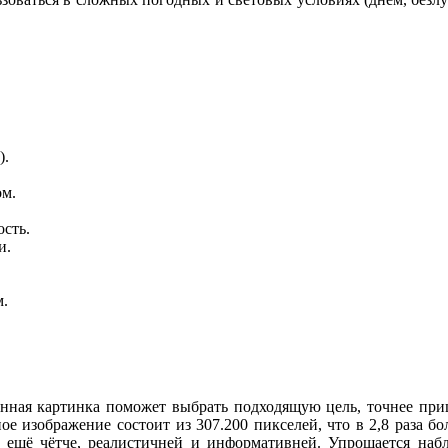
).
м.
сть.
и.
м.
нная картинка поможет выбрать подходящую цель, точнее при
ное изображение состоит из 307.200 пикселей, что в 2,8 раза б
ение ещё чётче, реалистичней и информативней. Упрощается н