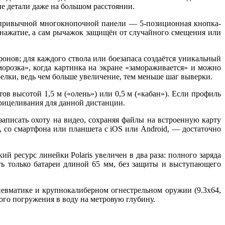
ие детали даже на большом расстоянии.
 привычной многокнопочной панели — 5-позиционная кнопка-
 нажатие, а сам рычажок защищён от случайного смещения или
онов; для каждого ствола или боезапаса создаётся уникальный
орозка», когда картинка на экране «замораживается» и можно
елки, ведь чем больше увеличение, тем меньше шаг выверки.
ов высотой 1,5 м («олень») или 0,5 м («кабан»). Если профиль
прицеливания для данной дистанции.
аписать охоту на видео, сохраняя файлы на встроенную карту
, со смартфона или планшета с
iOS
или
Android
, — достаточно
 ресурс линейки Polaris увеличен в два раза: полного заряда
ть только батареи длиной 65 мм, без защиты и выступающего
евматике и крупнокалиберном огнестрельном оружии (9.3х64,
ого погружения в воду на метровую глубину.