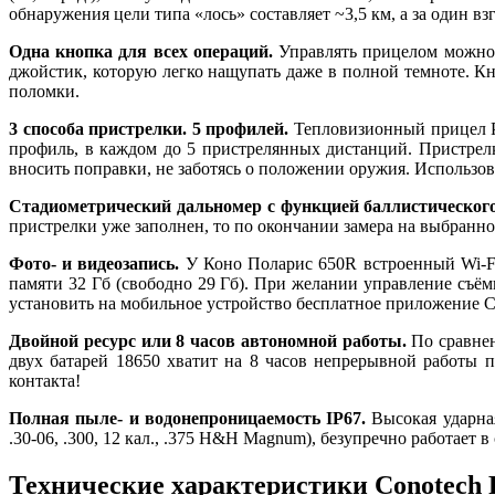
обнаружения цели типа «лось» составляет ~3,5 км, а за один в
Одна кнопка для всех операций.
Управлять прицелом можно 
джойстик, которую легко нащупать даже в полной темноте. К
поломки.
3 способа пристрелки. 5 профилей.
Тепловизионный прицел Po
профиль, в каждом до 5 пристрелянных дистанций. Пристрелк
вносить поправки, не заботясь о положении оружия. Использов
Стадиометрический дальномер с функцией баллистическог
пристрелки уже заполнен, то по окончании замера на выбранн
Фото- и видеозапись.
У Коно Поларис 650R встроенный Wi-Fi 
памяти 32 Гб (свободно 29 Гб). При желании управление съём
установить на мобильное устройство бесплатное приложение 
Двойной ресурс или 8 часов автономной работы.
По сравнен
двух батарей 18650 хватит на 8 часов непрерывной работы 
контакта!
Полная пыле- и водонепроницаемость IP67.
Высокая ударная
.30-06, .300
,
12 кал., .375 H&H Magnum), безупречно работает 
Технические характеристики Conotech P