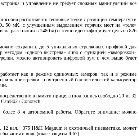
 настройка и управление не требует сложных манипуляций всё
особна распознавать тепловые точки с разницей температур в
0...50 мК, с улучшенным выделением горячих мест на «теле»
ня на расстоянии в 2480 м) и точно идентифицирует цель на 826
можно сохранить до 5 уникальных стрелковых профилей для
ор методом «одного выстрела» либо с функцией «заморозкой»
трелки, можно активировать цифровой зум и чем выше будет
работает как в режиме одиночных замеров, так и в режиме
профиль пристрелки, то встроенный баллистический калькулятор
ции.
осредственно в памяти прицела (под запись свободно 29 из 32
Cam802 / Conotech.
 более 8 ч автономной работы. Обратите внимание: можно
0
,
12 кал., .375 H&H Magnum и охотничьей пневматике, может
ебывания в воде (класс защиты IP67).