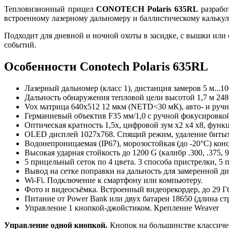
Тепловизионный прицел
CONOTECH Polaris 635RL
разрабо
встроенному лазерному дальномеру и баллистическому калькуля
Подходит для дневной и ночной охоты в засидке, с вышки или
событий.
Особенности Conotech Polaris 635RL
Лазерный дальномер (класс 1), дистанция замеров 5 м...10
Дальность обнаружения тепловой цели высотой 1,7 м 248
Vox матрица 640x512 12 мкм (NETD<30 мК), авто- и ручн
Германиевый объектив F35 мм/1,0 с ручной фокусировкой
Оптическая кратность 1,5x, цифровой зум x2 x4 х8, функци
OLED дисплей 1027x768. Спящий режим, удаление битых
Водонепроницаемая (IP67), морозостойкая (до -20°C) кон
Высокая ударная стойкость до 1200 G (калибр .300, .375, 9
5 прицельный сеток по 4 цвета. 3 способа пристрелки, 5 
Вывод на сетке поправки на дальность для замеренной д
Wi-Fi. Подключение к смартфону или компьютеру.
Фото и видеосъёмка. Встроенный видеорекордер, до 29 Г
Питание от Power Bank или двух батареи 18650 (длина стр
Управление 1 кнопкой-джойстиком. Крепление Weaver
Управление одной кнопкой.
Кнопок на большинстве классическ