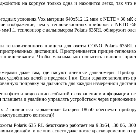
-джойстик на корпусе только одна и находится легко, так что
годных условиях Vox матрица 640x512 12 мкм с NETD< 30 мК сп
вное изображение, чем у тепловизионных приборов с NETD <4
 мм/1,1, тепловизор с дальномером Polaris 635RL обнаружит оле
и тепловизионного прицела для охоты CONO Polaris 635RL 
 пристрелянных дистанций. Пристреливается прицел-тепловиз
чки прицеливания. Чтобы максимально повысить точность прис
амерами даже там, где пасуют дневные дальномеры. Прибор 
мых удалённых целей в пределах 1 км. Если заранее заполнить 
рованную поправку на дальность для каждой измеренной дистан
ести фото и видеозапись событий с сохранением информации неп
и планшета и удалённо управлять устройством через приложение 
 2 полностью заряженные батареи 18650 обеспечат прибору
и выступающего контакта)!
хоты Polaris 635 RL безотказно работает на 9.3х64, .30-06, .30
ливным дождём, и не «погаснет» даже после кратковременного пр