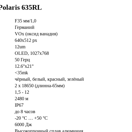
olaris 635RL
F35 мм/1,0
Германий
VOx (оксид ванадия)
640x512 px
12um
OLED, 1027x768
50 Герц
12.6°x21°
<35mk
чёрный, белый, красный, зелёный
2 x 18650 (длинна-65мм)
1,5 - 12
2480 м
IP67
до 8 часов
-20 °C … +50 °C
6000 Дж
Высокопрочный сплав алюминия