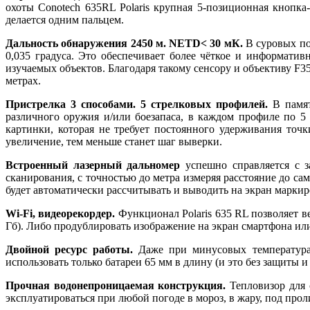
охоты Conotech 635RL Polaris крупная 5-позиционная кнопка
делается одним пальцем.
Дальность обнаружения 2450 м. NETD< 30 мК.
В суровых по
0,035 градуса. Это обеспечивает более чёткое и информати
изучаемых объектов. Благодаря такому сенсору и объективу F35
метрах.
Пристрелка 3 способами. 5 стрелковых профилей.
В памят
различного оружия и/или боезапаса, в каждом профиле по 5
картинки, которая не требует постоянного удерживания то
увеличение, тем меньше станет шаг выверки.
Встроенный лазерный дальномер
успешно справляется с з
сканирования, с точностью до метра измеряя расстояние до са
будет автоматически рассчитывать и выводить на экран марки
Wi-Fi, видеорекордер.
Функционал Polaris 635 RL позволяет в
Гб). Либо продублировать изображение на экран смартфона ил
Двойной ресурс работы.
Даже при минусовых температурах
использовать только батареи 65 мм в длину (и это без защиты 
Прочная водонепроницаемая конструкция.
Тепловизор для о
эксплуатироваться при любой погоде в мороз, в жару, под про