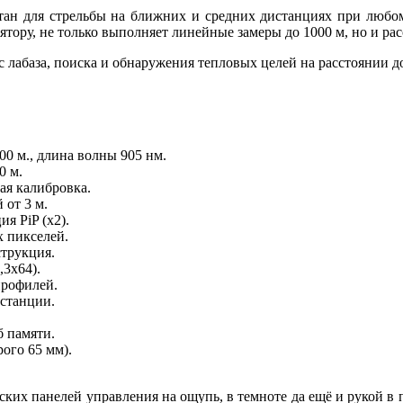
тан для стрельбы на ближних и средних дистанциях при любо
тору, не только выполняет линейные замеры до 1000 м, но и ра
 с лабаза, поиска и обнаружения тепловых целей на расстоянии 
00 м., длина волны 905 нм.
0 м.
ая калибровка.
 от 3 м.
я PiP (x2).
 пикселей.
струкция.
,3x64).
профилей.
истанции.
б памяти.
ого 65 мм).
их панелей управления на ощупь, в темноте да ещё и рукой в п