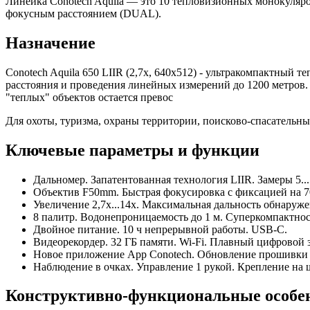
Линейка Conotech Aquila — это 10 тепловизионных монокуляро
фокусным расстоянием (DUAL).
Назначение
Conotech Aquila 650 LIIR (2,7x, 640x512) - ультракомпактный
расстояния и проведения линейных измерений до 1200 метров
"теплых" объектов остается превос
Для охоты, туризма, охраны территории, поисково-спасательны
Ключевые параметры и функции
Дальномер. Запатентованная технология LIIR. Замеры 5...
Объектив F50mm. Быстрая фокусировка с фиксацией на 7
Увеличение 2,7x...14x. Максимальная дальность обнаруже
8 палитр. Водонепроницаемость до 1 м. Суперкомпактнос
Двойное питание. 10 ч непрерывной работы. USB-C.
Видеорекордер. 32 ГБ памяти. Wi-Fi. Плавный цифровой з
Новое приложение App Conotech. Обновление прошивки
Наблюдение в очках. Управление 1 рукой. Крепление на 
Конструктивно-функциональные особен