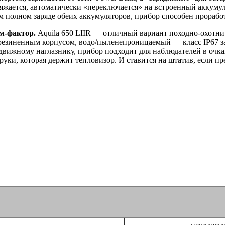
азряжается, автоматически «переключается» на встроенный аккум
 полном заряде обеих аккумуляторов, прибор способен проработ
м-фактор.
Aquila 650 LIIR — отличный вариант походно-охотни
резиненным корпусом, водо/пыленепроницаемый — класс IP67 за
движному наглазнику, прибор подходит для наблюдателей в очках
руки, которая держит тепловизор. И ставится на штатив, если 