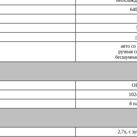
неохлаж
64
авто со
ручная с
бесшумная
O
102
8 п
2,7x, с з