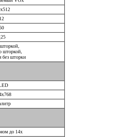
даемый VOx
0x512
12
50
<
25
 шторкой,
о шторкой,
 без шторки
LED
4x768
алитр
умом до 14x