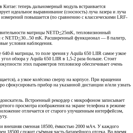
в Китае: теперь дальномерный модуль встраивается
рует идеальное выравнивание (соосность) луча лазера и луча
ть измерений повышается (по сравнению с классическими LRF-
ствительности матрицы NETD
<
25mK, тепловизионный
ли с NETD
<
30...50 mK. Расширенный функционал — 8 палитр,
овые условия наблюдения.
640-й матрицы, то поле зрения у Aquila 650 LIIR самое узкое
гол обзора у Aquila 650 LIIR в 1,5-2 раза больше. Стоит
окупности этих параметров тепловизор обеспечивает очень
ается), а узкое колёсико сверху на корпусе. При вращении
стро сфокусировать прибор на указанной дистанции и/или узнать
видоискатель. Встроенный рекордер с микрофоном записывает
фортного просмотра изображения на экране телефона в режиме
риложение отличается от старого улучшенным интерфейсом,
уту.
, и внешняя сменная 18500, ёмкостью 2000 мАч. У каждого
реи 18500 служит съёмная часть батарейного отсека. Во время