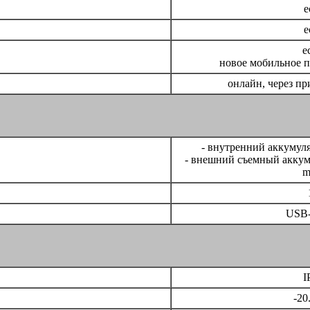
е
е
е
новое мобильное 
онлайн, через п
- внутренний аккумул
- внешний съемный аккум
m
USB-
I
-20