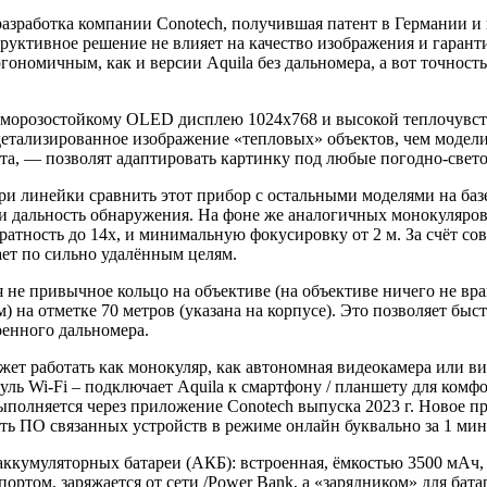
азработка компании Conotech, получившая патент в Германии и 
руктивное решение не влияет на качество изображения и гаранти
гономичным, как и версии Aquila без дальномера, а вот точнос
 морозостойкому OLED дисплею 1024x768 и высокой теплочув
 детализированное изображение «тепловых» объектов, чем моде
ста, — позволят адаптировать картинку под любые погодно-свет
ри линейки сравнить этот прибор с остальными моделями на базе 
x и дальность обнаружения. На фоне же аналогичных монокуляров у
тность до 14x, и минимальную фокусировку от 2 м. За счёт сов
ет по сильно удалённым целям.
 не привычное кольцо на объективе (на объективе ничего не вращ
) на отметке 70 метров (указана на корпусе). Это позволяет бы
оенного дальномера.
жет работать как монокуляр, как автономная видеокамера или 
дуль Wi-Fi – подключает Aquila к смартфону / планшету для ком
полняется через приложение Conotech выпуска 2023 г. Новое п
ь ПО связанных устройств в режиме онлайн буквально за 1 мин
 аккумуляторных батареи (АКБ): встроенная, ёмкостью 3500 мАч
ортом, заряжается от сети /Power Bank, а «зарядником» для бата