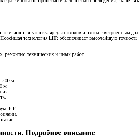
в с различной обзорностью и дальностью наблюдения, включая 
 тепловизионный монокуляр для походов и охоты с встроенным д
. Новейшая технология LIIR обеспечивает высочайшую точность
х, ремонтно-технических и иных работ.
1200 м.
0 м.
ния.
ть.
ум. PiP.
 онлайн.
штатив.
ности. Подробное описание