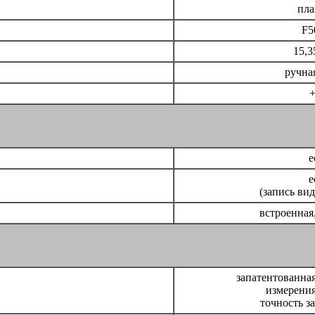
пл
F5
15,3
ручная
+
е
е
(запись вид
встроенная
запатентованная
измерения
точность за