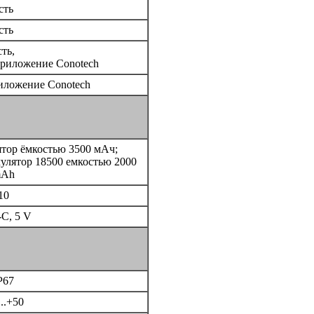
сть
сть
сть,
приложение Conotech
риложение Conotech
ятор ёмкостью 3500 мАч;
улятор 18500 емкостью 2000
Ah
10
C, 5 V
P67
...+50