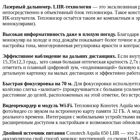
Лазерный дальномер. LIIR-технология
— это эксклюзивная р
непосредственно в объективный блок тепловизора. Такое конст
ИК-излучателя. Тепловизор остаётся таким же компактным и эр
монокулярами).
Высокая информативность даже в плохую погоду.
Благодаря
монокуляр на холоде и под дождём показывает более точное и
настройка тона, многоуровневая регулировка яркости и контра
Эффективное наблюдение на дальних дистанциях.
Если внут
15,35x12,3 град., зато самая большая оптическая кратность 2,7
отметить и плавный цифровой зум, «поднимающий» базовую кра
детальную картинку на малых дистанциях и эффективно работа
Быстрая фокусировка на 70 м.
Для фокусировки используется
колёсико слегка «залипает» (прокручивается с большим усилием
расстояние до целей, расположенных на этой отметке, без встр
Видеорекордер и модуль Wi-Fi.
Тепловизор Конотех Aquila мо
фото/видео со звуком на встроенную карту памяти 32 ГБ. А мо
реального времени. Интеграция с мобильными устройствами вы
расширенным доступом к настройкам и возможностью обновлят
Двойной источник питания
Conotech Aquila 650 LIIR — это 2
аккумулятора свой способ зарядки: внутренний, со своим USB-п