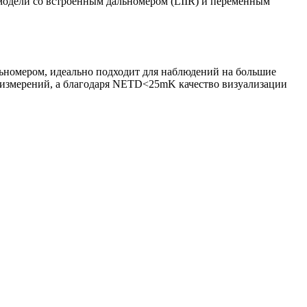
модели со встроенным дальномером (LIIR) и переменным
альномером, идеально подходит для наблюдений на большие
 измерений, а благодаря NETD<25mK качество визуализации