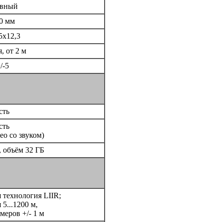
авный
0 мм
5x12,3
, от 2 м
/-5
сть
сть
ео со звуком)
, объём 32 ГБ
 технология LIIR;
 5...1200 м,
меров +/- 1 м