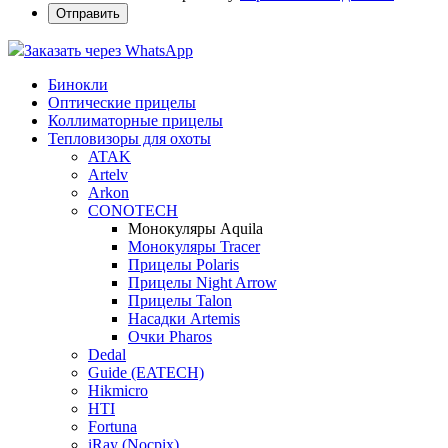
Заказать через WhatsApp
Бинокли
Оптические прицелы
Коллиматорные прицелы
Тепловизоры для охоты
ATAK
Artelv
Arkon
CONOTECH
Монокуляры Aquila
Монокуляры Tracer
Прицелы Polaris
Прицелы Night Arrow
Прицелы Talon
Насадки Artemis
Очки Pharos
Dedal
Guide (EATECH)
Hikmicro
HTI
Fortuna
iRay (Nocpix)