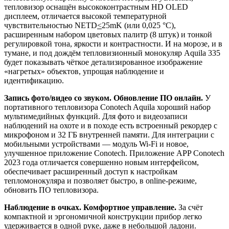
тепловизор оснащён высококонтрастным HD OLED
дисплеем, отличается высокой температурной
чувствительностью NETD
<
25mK (или 0,025 °C),
расширенным набором цветовых палитр (8 штук) и тонкой
регулировкой тона, яркости и контрастности. И на морозе, и в
тумане, и под дождём тепловизионный монокуляр Aquila 335
будет показывать чёткое детализированное изображение
«нагретых» объектов, упрощая наблюдение и
идентификацию.
Запись фото/видео со звуком. Обновление ПО онлайн.
У
портативного тепловизора Conotech Aquila хороший набор
мультимедийных функций. Для фото и видеозаписи
наблюдений на охоте и в походе есть встроенный рекордер с
микрофоном и 32 ГБ внутренней памяти. Для интеграции с
мобильными устройствами — модуль Wi-Fi и новое,
улучшенное приложение Conotech. Приложение APP Conotech
2023 года отличается совершенно новым интерфейсом,
обеспечивает расширенный доступ к настройкам
тепломонокуляра и позволяет быстро, в online-режиме,
обновить ПО тепловизора.
Наблюдение в очках. Комфортное управление.
За счёт
компактной и эргономичной конструкции прибор легко
удерживается в одной руке, даже в небольшой ладони.