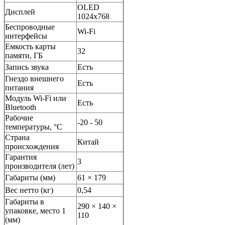
OLED
Дисплей
1024х768
Беспроводные
Wi-Fi
интерфейсы
Емкость карты
32
памяти, ГБ
Запись звука
Есть
Гнездо внешнего
Есть
питания
Модуль Wi-Fi или
Есть
Bluetooth
Рабочие
-20 - 50
температуры, °С
Страна
Китай
происхождения
Гарантия
3
производителя (лет)
Габариты (мм)
61 × 179
Вес нетто (кг)
0,54
Габариты в
290 × 140 ×
упаковке, место 1
110
(мм)