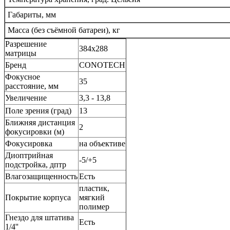
Габариты, мм
Масса (без съёмной батареи), кг
Разрешение
384x288
матрицы
Бренд
CONOTECH
Фокусное
35
расстояние, мм
Увеличение
3,3 - 13,8
Поле зрения (град)
13
Ближняя дистанция
2
фокусировки (м)
Фокусировка
на объективе
Диоптрийная
-5/+5
подстройка, дптр
Влагозащищенность
Есть
пластик,
Покрытие корпуса
мягкий
полимер
Гнездо для штатива
Есть
1/4''