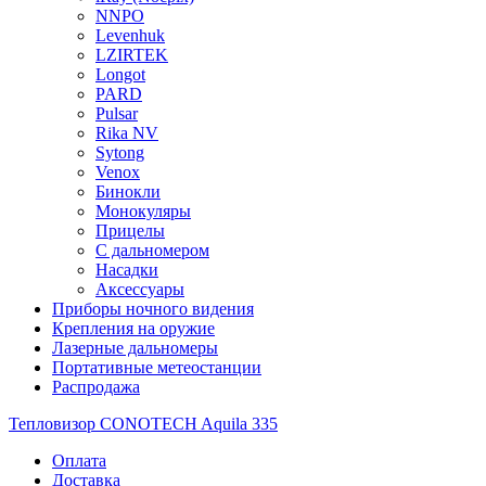
NNPO
Levenhuk
LZIRTEK
Longot
PARD
Pulsar
Rika NV
Sytong
Venox
Бинокли
Монокуляры
Прицелы
С дальномером
Насадки
Аксессуары
Приборы ночного видения
Крепления на оружие
Лазерные дальномеры
Портативные метеостанции
Распродажа
Тепловизор CONOTECH Aquila 335
Оплата
Доставка