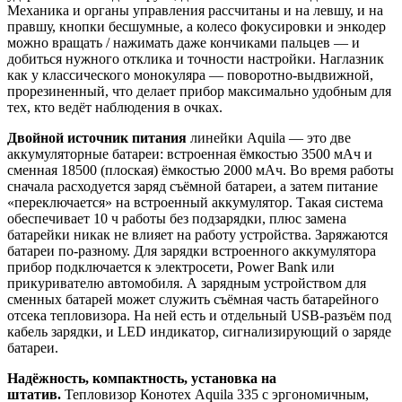
Механика и органы управления рассчитаны и на левшу, и на
правшу, кнопки бесшумные, а колесо фокусировки и энкодер
можно вращать / нажимать даже кончиками пальцев — и
добиться нужного отклика и точности настройки. Наглазник
как у классического монокуляра — поворотно-выдвижной,
прорезиненный, что делает прибор максимально удобным для
тех, кто ведёт наблюдения в очках.
Двойной источник питания
линейки Aquila — это две
аккумуляторные батареи: встроенная ёмкостью 3500 мАч и
сменная 18500 (плоская) ёмкостью 2000 мАч. Во время работы
сначала расходуется заряд съёмной батареи, а затем питание
«переключается» на встроенный аккумулятор. Такая система
обеспечивает 10 ч работы без подзарядки, плюс замена
батарейки никак не влияет на работу устройства. Заряжаются
батареи по-разному. Для зарядки встроенного аккумулятора
прибор подключается к электросети, Power Bank или
прикуривателю автомобиля. А зарядным устройством для
сменных батарей может служить съёмная часть батарейного
отсека тепловизора. На ней есть и отдельный USB-разъём под
кабель зарядки, и LED индикатор, сигнализирующий о заряде
батареи.
Надёжность, компактность, установка на
штатив.
Тепловизор Конотех Aquila 335 с эргономичным,