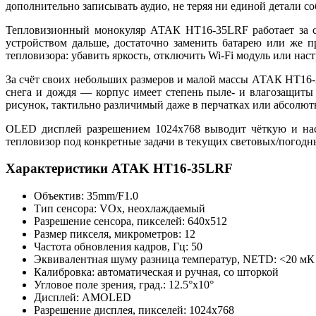
дополнительно записывать аудио, не теряя ни единой детали с
Тепловизионный монокуляр АТАК HT16-35LRF работает за сч
устройством дальше, достаточно заменить батарею или же 
тепловизора: убавить яркость, отключить Wi-Fi модуль или нас
За счёт своих небольших размеров и малой массы АТАК HT16-
снега и дождя — корпус имеет степень пыле- и влагозащиты
рисунок, тактильно различимый даже в перчатках или абсолют
OLED дисплей разрешением 1024х768 выводит чёткую и насы
тепловизор под конкретные задачи в текущих световых/погодн
Характеристики ATAK HT16-35LRF
Объектив: 35mm/F1.0
Тип сенсора: VOx, неохлаждаемый
Разрешение сенсора, пикселей: 640x512
Размер пикселя, микрометров: 12
Частота обновления кадров, Гц: 50
Эквивалентная шуму разница температур, NETD: <20 мК
Калибровка: автоматическая и ручная, со шторкой
Угловое поле зрения, град.: 12.5°x10°
Дисплей: AMOLED
Разрешение дисплея, пикселей: 1024x768