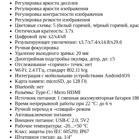
Регулировка яркости дисплея
Регулировка яркости изображения
Регулировка контрастности изображения
Регулировка резкости изображения
Цветовые схемы: 5 (белый горячий, чёрный горячий, крас
Оптическая кратность: 3.7x
Цифровой зум: x2/x4/x8
Результирующее увеличение: x3.7/x7.4/x14.8/x29.6
Ручная фокусировка
Удаление выходного зрачка: 20 мм
Диоптрийная подстройка окуляра, дптр, до: ±5
Отслеживание «горячих» точек: нет
Wi-Fi: 2.4 ГГц, стандарт 802.11 b/g
Интеграция с мобильными устройствами Android/iOS
Карта памяти: microSD, до 128 Гб
Bluetooth: нет
Разъёмы: Type-C / Micro HDMI
Источник питания: 1 сменная аккумуляторная батарея 18
Время непрерывной работы при 22 °C: до 6 ч
Ручной переход в «спящий» режим
Автовыключение питания
Внешнее питание: USB-C 2.0, 5V2
Рабочие температуры: -20...+50 °C
Класс защиты (по IEC 60529): IP67
Штативное гнездо: да, 1/4"