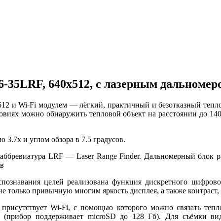
35LRF, 640x512, с лазерным дальномер
2 и Wi-Fi модулем — лёгкий, практичный и безотказный теплов
виях можно обнаружить тепловой объект на расстоянии до 1400
3.7x и углом обзора в 7.5 градусов.
аббревиатура LRF — Laser Range Finder. Дальномерный блок ра
ов
спознавания целей реализована функция дискретного цифровог
е только привычную многим яркость дисплея, а также контраст, 
 присутствует Wi-Fi, с помощью которого можно связать теп
р (прибор поддерживает microSD до 128 Гб). Для съёмки в