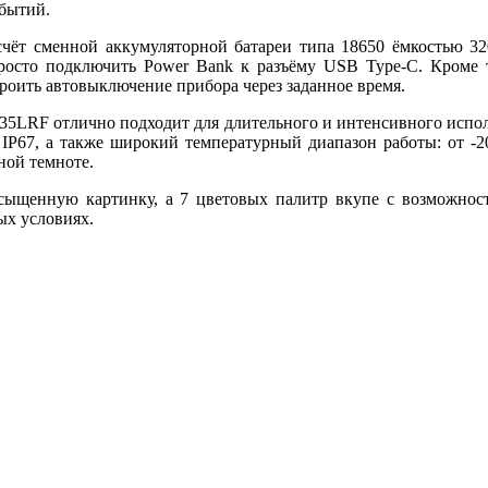
обытий.
ёт сменной аккумуляторной батареи типа 18650 ёмкостью 3200
просто подключить Power Bank к разъёму USB Type-C. Кроме т
троить автовыключение прибора через заданное время.
35LRF отлично подходит для длительного и интенсивного исполь
 IP67, а также широкий температурный диапазон работы: от 
ной темноте.
щенную картинку, а 7 цветовых палитр вкупе с возможностя
ых условиях.