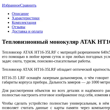
Избранное
Сравнить
Описание
Характеристики
Комплектация
Отзывы
Доставка и оплата
Тепловизионный монокуляр ATAK HT16-
Тепловизор ATAK HT16-35LRF с матрицей разрешением 640x51
его помощью в любое время суток и при любых погодных усло
задач: охота, туризм, поисково-спасательные работы.
Тепловизор ATAK HT16-35LRF обладает оптической кратностью 
HT16-35 LRF оснащён лазерным дальномером, о чём говорит 
габариты корпуса прибора. Дальность замеров — до 1000 метр
Для рассмотрения объектов во всех деталях и надёжного ра
полностью настроить итоговое изображение под себя, изменяя н
Чтобы сделать устройство полностью универсальным, в нём
позволяет считать данные с карты памяти через компьюте