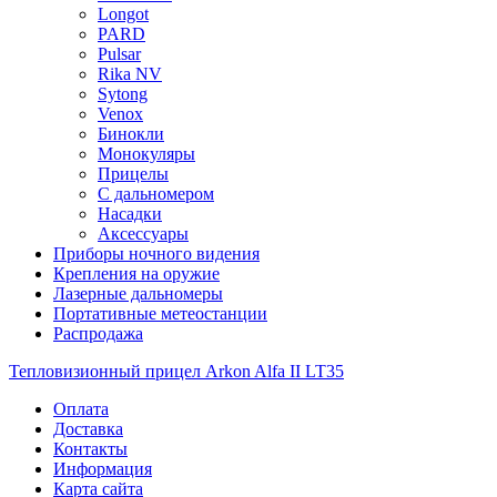
Longot
PARD
Pulsar
Rika NV
Sytong
Venox
Бинокли
Монокуляры
Прицелы
С дальномером
Насадки
Аксессуары
Приборы ночного видения
Крепления на оружие
Лазерные дальномеры
Портативные метеостанции
Распродажа
Тепловизионный прицел Arkon Alfa II LT35
Оплата
Доставка
Контакты
Информация
Карта сайта