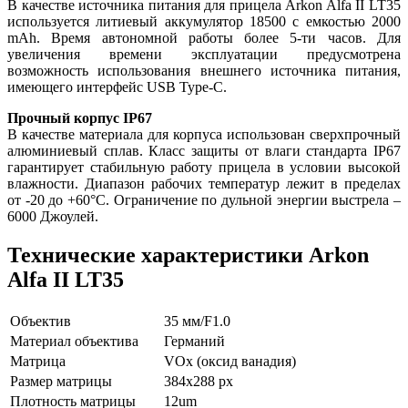
В качестве источника питания для прицела Arkon Alfa II LT35
используется литиевый аккумулятор 18500 с емкостью 2000
mAh. Время автономной работы более 5-ти часов. Для
увеличения времени эксплуатации предусмотрена
возможность использования внешнего источника питания,
имеющего интерфейс USB Type-C.
Прочный корпус IP67
В качестве материала для корпуса использован сверхпрочный
алюминиевый сплав. Класс защиты от влаги стандарта IP67
гарантирует стабильную работу прицела в условии высокой
влажности. Диапазон рабочих температур лежит в пределах
от -20 до +60°С. Ограничение по дульной энергии выстрела –
6000 Джоулей.
Технические характеристики Arkon
Alfa II LT35
Объектив
35 мм/F1.0
Материал объектива
Германий
Матрица
VOx (оксид ванадия)
Размер матрицы
384x288 px
Плотность матрицы
12um