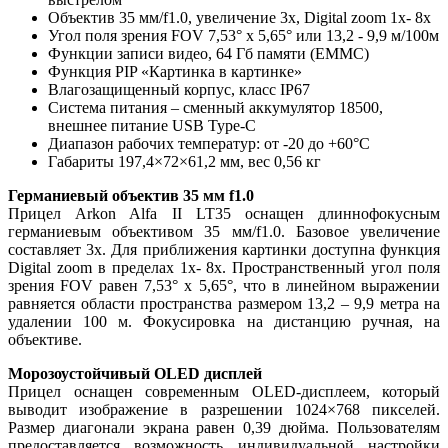
Объектив 35 мм/f1.0, увеличение 3х, Digital zoom 1х- 8х
Угол поля зрения FOV 7,53° х 5,65° или 13,2 - 9,9 м/100м
Функции записи видео, 64 Гб памяти (EMMC)
Функция PIP «Картинка в картинке»
Влагозащищенный корпус, класс IP67
Система питания – сменный аккумулятор 18500,
внешнее питание USB Type-C
Диапазон рабочих температур: от -20 до +60°С
Габариты 197,4×72×61,2 мм, вес 0,56 кг
Германиевый объектив 35 мм f1.0
Прицел Arkon Alfa II LT35 оснащен длиннофокусным
германиевым объективом 35 мм/f1.0. Базовое увеличение
составляет 3х. Для приближения картинки доступна функция
Digital zoom в пределах 1х- 8х. Пространственный угол поля
зрения FOV равен 7,53° х 5,65°, что в линейном выражении
равняется области пространства размером 13,2 – 9,9 метра на
удалении 100 м. Фокусировка на дистанцию ручная, на
объективе.
Морозоустойчивый OLED дисплей
Прицел оснащен современным OLED-дисплеем, который
выводит изображение в разрешении 1024×768 пикселей.
Размер диагонали экрана равен 0,39 дюйма. Пользователям
предоставляется возможность индивидуальной настройки