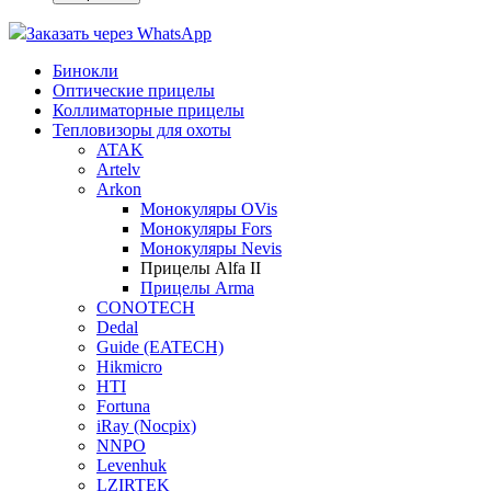
Заказать через WhatsApp
Бинокли
Оптические прицелы
Коллиматорные прицелы
Тепловизоры для охоты
ATAK
Artelv
Arkon
Монокуляры OVis
Монокуляры Fors
Монокуляры Nevis
Прицелы Alfa II
Прицелы Arma
CONOTECH
Dedal
Guide (EATECH)
Hikmicro
HTI
Fortuna
iRay (Nocpix)
NNPO
Levenhuk
LZIRTEK