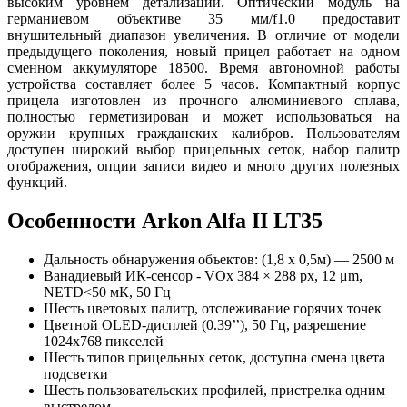
высоким уровнем детализации. Оптический модуль на
германиевом объективе 35 мм/f1.0 предоставит
внушительный диапазон увеличения. В отличие от модели
предыдущего поколения, новый прицел работает на одном
сменном аккумуляторе 18500. Время автономной работы
устройства составляет более 5 часов. Компактный корпус
прицела изготовлен из прочного алюминиевого сплава,
полностью герметизирован и может использоваться на
оружии крупных гражданских калибров. Пользователям
доступен широкий выбор прицельных сеток, набор палитр
отображения, опции записи видео и много других полезных
функций.
Особенности Arkon Alfa II LT35
Дальность обнаружения объектов: (1,8 х 0,5м) — 2500 м
Ванадиевый ИК-сенсор - VOx 384 × 288 рх, 12 μm,
NETD<50 мК, 50 Гц
Шесть цветовых палитр, отслеживание горячих точек
Цветной OLED-дисплей (0.39’’), 50 Гц, разрешение
1024х768 пикселей
Шесть типов прицельных сеток, доступна смена цвета
подсветки
Шесть пользовательских профилей, пристрелка одним
выстрелом