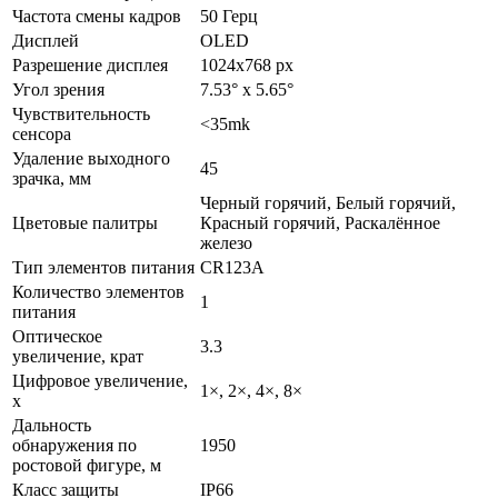
Частота смены кадров
50 Герц
Дисплей
OLED
Разрешение дисплея
1024x768 px
Угол зрения
7.53° x 5.65°
Чувствительность
<35mk
сенсора
Удаление выходного
45
зрачка, мм
Черный горячий, Белый горячий,
Цветовые палитры
Красный горячий, Раскалённое
железо
Тип элементов питания
CR123A
Количество элементов
1
питания
Оптическое
3.3
увеличение, крат
Цифровое увеличение,
1×, 2×, 4×, 8×
х
Дальность
обнаружения по
1950
ростовой фигуре, м
Класс защиты
IP66