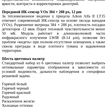
яркости, контраста и корректировки диоптрий.
Передовой ИК-сенсор VOx 384 × 288 рх, 12 μm
За тепловизионное видение у прицела Arkon Alfa II LT35
отвечает современный ИК-сенсор на основе оксида ванадия
(VOx). Разрешение матрицы 384 × 288 рх, плотность посадки
детекторов -12 мкм. Порог тепловой чувствительности менее
50 мК. Модуль работает в длинноволновой части
инфракрасного излучения LWIR (8-14 μm), позволяя без
проблем «видеть» при полном отсутствии освещения, а также
сквозь преграды в виде плотного тумана и задымления
территории.
Шесть цветовых палитр
Стандартный набор из 6 цветовых палитр позволит выбрать
оптимальные параметры отображения в зависимости от
условий видимости, дальности наблюдения и специфики
решаемой задачи.
Горячий белый
Горячий черный
Горячий красный
Радужный
Раскаленное железо
Холодные оттенки