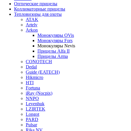
Оптические прицелы
Коллиматорные прицелы
Тепловизоры для охоты
ATAK
Artelv
Arkon
Монокуляры OVis
Монокуляры Fors
Монокуляры Nevis
Прицелы Alfa II
Прицелы Arma
CONOTECH
Dedal
Guide (EATECH)
Hikmicro
HTI
Fortuna
iRay (Nocpix)
NNPO
Levenhuk
LZIRTEK
Longot
PARD
Pulsar
Rika NV