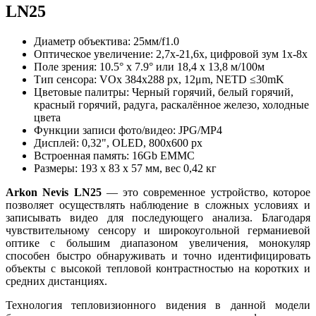
LN25
Диаметр объектива: 25мм/f1.0
Оптическое увеличение: 2,7х-21,6х, цифровой зум 1х-8х
Поле зрения: 10.5° х 7.9° или 18,4 х 13,8 м/100м
Тип сенсора: VOx 384х288 рх, 12μm, NETD ≤30mK
Цветовые палитры: Черный горячий, белый горячий,
красный горячий, радуга, раскалённое железо, холодные
цвета
Функции записи фото/видео: JPG/MP4
Дисплей: 0,32", OLED, 800х600 px
Встроенная память: 16Gb EMMC
Размеры: 193 x 83 х 57 мм, вес 0,42 кг
Arkon Nevis LN25
— это современное устройство, которое
позволяет осуществлять наблюдение в сложных условиях и
записывать видео для последующего анализа. Благодаря
чувствительному сенсору и широкоугольной германиевой
оптике с большим диапазоном увеличения, монокуляр
способен быстро обнаруживать и точно идентифицировать
объекты с высокой тепловой контрастностью на коротких и
средних дистанциях.
Технология тепловизионного видения в данной модели