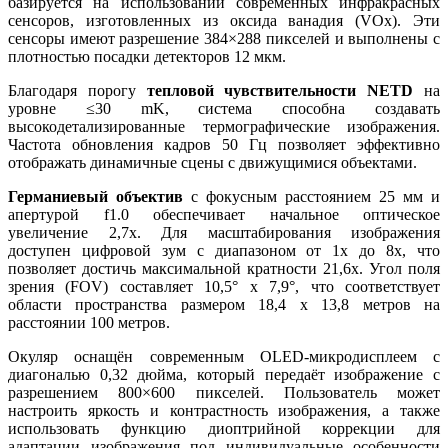
базируется на использовании современных инфракрасных
сенсоров, изготовленных из оксида ванадия (VOx). Эти
сенсоры имеют разрешение 384×288 пикселей и выполнены с
плотностью посадки детекторов 12 мкм.
Благодаря порогу
тепловой чувствительности NETD
на
уровне ≤30 mK, система способна создавать
высокодетализированные термографические изображения.
Частота обновления кадров 50 Гц позволяет эффективно
отображать динамичные сцены с движущимися объектами.
Германиевый объектив
с фокусным расстоянием 25 мм и
апертурой f1.0 обеспечивает начальное оптическое
увеличение 2,7x. Для масштабирования изображения
доступен цифровой зум с диапазоном от 1x до 8x, что
позволяет достичь максимальной кратности 21,6x. Угол поля
зрения (FOV) составляет 10,5° x 7,9°, что соответствует
области пространства размером 18,4 x 13,8 метров на
расстоянии 100 метров.
Окуляр оснащён современным OLED-микродисплеем с
диагональю 0,32 дюйма, который передаёт изображение с
разрешением 800×600 пикселей. Пользователь может
настроить яркость и контрастность изображения, а также
использовать функцию диоптрийной коррекции для
адаптации изображения под индивидуальные особенности