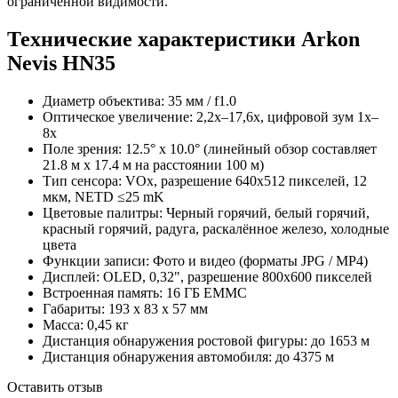
ограниченной видимости.
Технические характеристики Arkon
Nevis HN35
Диаметр объектива: 35 мм / f1.0
Оптическое увеличение: 2,2х–17,6х, цифровой зум 1х–
8х
Поле зрения: 12.5° x 10.0° (линейный обзор составляет
21.8 м x 17.4 м на расстоянии 100 м)
Тип сенсора: VOx, разрешение 640х512 пикселей, 12
мкм, NETD ≤25 mK
Цветовые палитры: Черный горячий, белый горячий,
красный горячий, радуга, раскалённое железо, холодные
цвета
Функции записи: Фото и видео (форматы JPG / MP4)
Дисплей: OLED, 0,32", разрешение 800х600 пикселей
Встроенная память: 16 ГБ EMMC
Габариты: 193 x 83 x 57 мм
Масса: 0,45 кг
Дистанция обнаружения ростовой фигуры: до 1653 м
Дистанция обнаружения автомобиля: до 4375 м
Оставить отзыв