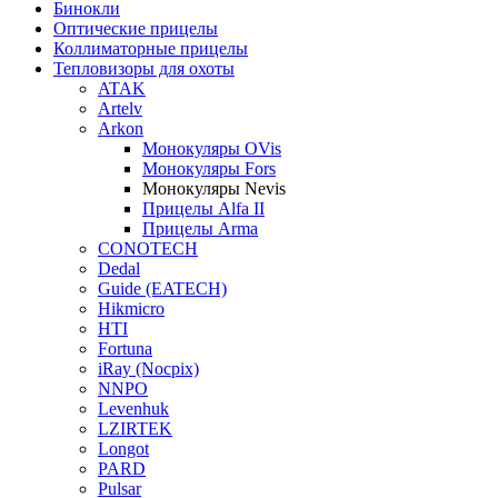
Бинокли
Оптические прицелы
Коллиматорные прицелы
Тепловизоры для охоты
ATAK
Artelv
Arkon
Монокуляры OVis
Монокуляры Fors
Монокуляры Nevis
Прицелы Alfa II
Прицелы Arma
CONOTECH
Dedal
Guide (EATECH)
Hikmicro
HTI
Fortuna
iRay (Nocpix)
NNPO
Levenhuk
LZIRTEK
Longot
PARD
Pulsar