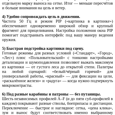
отдельную марку выноса на сетке. Итог — меньше пересчётов
и больше внимания на цель и ветер.
4) Удобно сопровождать цель в движении.
Частота 50 Гц и режим PIP («картинка в картинке»)
обеспечивают одновременно широкий обзор и крупный
фрагмент для прицеливания. Настройка положения окна PIP
помогает подстраивать интерфейс под вашу манеру ведения
оружия.
5) Быстрая подстройка картинки под сцену.
Готовые режимы для разных условий («Стандарт», «Город»,
«Лес») плюс «Пользовательский» с тонкими настройками
детализации и шумоподавления позволяют выжать максимум
из картинки — от густого леса до открытой степи. Палитры
на любой сценарий: «белый/чёрный горячий» для
универсальной работы, «красный» — для фиксации на цели,
«раскалённое железо» и «радуга» — когда нужно подчеркнуть
микроконтрасты.
6) Под разные карабины и патроны — без путаницы.
Шесть независимых профилей A–F (и до пяти суб-профилей в
каждом) покрывают разные стволы, боеприпасы и дистанции.
Переключение — быстрое и наглядное: сетка, «цена клика»,
зум и вынос будут соответствовать именно выбранному