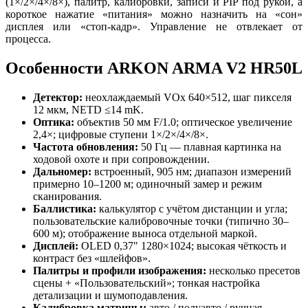
(1×/2×/4×/8×), палитр, калибровки, записи и PIP под рукой, а
короткое нажатие «питания» можно назначить на «сон»
дисплея или «стоп-кадр». Управление не отвлекает от
процесса.
Особенности ARKON ARMA V2 HR50L
Детектор:
неохлаждаемый VOx 640×512, шаг пикселя
12 мкм, NETD ≤14 mK.
Оптика:
объектив 50 мм F/1.0; оптическое увеличение
2,4×; цифровые ступени 1×/2×/4×/8×.
Частота обновления:
50 Гц — плавная картинка на
ходовой охоте и при сопровождении.
Дальномер:
встроенный, 905 нм; диапазон измерений
примерно 10–1200 м; одиночный замер и режим
сканирования.
Баллистика:
калькулятор с учётом дистанции и угла;
пользовательские калибровочные точки (типично 30–
600 м); отображение выноса отдельной маркой.
Дисплей:
OLED 0,37" 1280×1024; высокая чёткость и
контраст без «шлейфов».
Палитры и профили изображения:
несколько пресетов
сцены + «Пользовательский»; тонкая настройка
детализации и шумоподавления.
Калибровка матрицы:
авто / полуавто / ручная —