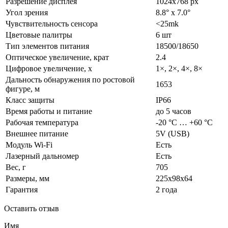
Разрешение дисплея
1024x768 px
Угол зрения
8.8° x 7.0°
Чувствительность сенсора
<25mk
Цветовые палитры
6 шт
Тип элементов питания
18500/18650
Оптическое увеличение, крат
2.4
Цифровое увеличение, х
1×, 2×, 4×, 8×
Дальность обнаружения по ростовой
1653
фигуре, м
Класс защиты
IP66
Время работы и питание
до 5 часов
Рабочая температура
-20 °C … +60 °C
Внешнее питание
5V (USB)
Модуль Wi-Fi
Есть
Лазерный дальномер
Есть
Вес, г
705
Размеры, мм
225x98x64
Гарантия
2 года
Оставить отзыв
Имя