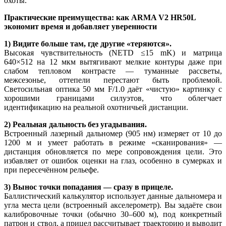
охоты.
Практические преимущества: как ARMA V2 HR50L
экономит время и добавляет уверенности
1) Видите больше там, где другие «теряются».
Высокая чувствительность (NETD ≤15 mK) и матрица
640×512 на 12 мкм вытягивают мелкие контуры даже при
слабом тепловом контрасте — туманные рассветы,
межсезонье, оттепели перестают быть проблемой.
Светосильная оптика 50 мм F/1.0 даёт «чистую» картинку с
хорошими границами силуэтов, что облегчает
идентификацию на реальной охотничьей дистанции.
2) Реальная дальность без угадывания.
Встроенный лазерный дальномер (905 нм) измеряет от 10 до
1200 м и умеет работать в режиме «сканирования» —
дистанция обновляется по мере сопровождения цели. Это
избавляет от ошибок оценки на глаз, особенно в сумерках и
при пересечённом рельефе.
3) Вынос точки попадания — сразу в прицеле.
Баллистический калькулятор использует данные дальномера и
угла места цели (встроенный акселерометр). Вы задаёте свои
калибровочные точки (обычно 30–600 м), под конкретный
патрон и ствол, а прицел рассчитывает траекторию и выводит