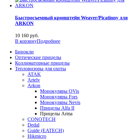
Быстросъемный кронштейн Weaver/Picatinny для
ARKON
10 160
руб.
В корзину
Подробнее
Бинокли
Оптические прицелы
Коллиматорные прицелы
Тепловизоры для охоты
ATAK
Artelv
Arkon
Монокуляры OVis
Монокуляры Fors
Монокуляры Nevis
Прицелы Alfa II
Прицелы Arma
CONOTECH
Dedal
Guide (EATECH)
Hikmicro