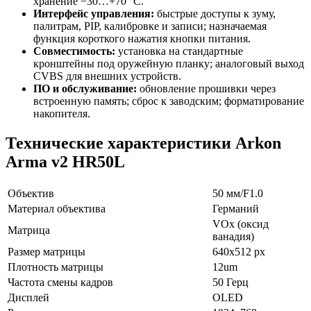
хранение −30…+70 °C.
Интерфейс управления:
быстрые доступы к зуму,
палитрам, PIP, калибровке и записи; назначаемая
функция короткого нажатия кнопки питания.
Совместимость:
установка на стандартные
кронштейны под оружейную планку; аналоговый выход
CVBS для внешних устройств.
ПО и обслуживание:
обновление прошивки через
встроенную память; сброс к заводским; форматирование
накопителя.
Технические характеристики Arkon
Arma v2 HR50L
Объектив
50 мм/F1.0
Материал объектива
Германий
VOx (оксид
Матрица
ванадия)
Размер матрицы
640x512 px
Плотность матрицы
12um
Частота смены кадров
50 Герц
Дисплей
OLED