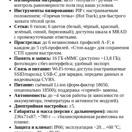
контроль равномерности поля под ваши условия.
Инструменты визирования:
PIP с настраиваемым
положением; «Горячая точка» (Hot Track) для быстрого
захвата тёплой цели.
Сетки:
6 типов; 6 цветов (белый, чёрный, красный,
зелёный, синий, бирюзовый); доступна шкала в MRAD
с промежуточными отметками.
Пристрелка:
до 6 независимых профилей A–F; в
каждом до 5 суб-профилей. «Стоп-кадр» для сохранения
СТП одним выстрелом.
Память и запись:
16 ГБ eMMC (доступно ~13,8 ГБ);
фото/видео с/без интерфейса; удобный экспорт.
Связь и питание:
Wi-Fi-точка доступа (настраиваемые
SSID/пароль); USB-C для зарядки, передачи данных и
видеовыхода CVBS.
Питание:
съёмный Li-ion (форм-фактор 18650,
опционально 18500); поддержка «горячей» замены.
Автономность:
до ~4 часов работы (в зависимости от
аккумулятора, температуры и активности модулей).
Диоптрийная настройка:
±5.
Габариты и масса (версия с дальномером):
около
236x71x87; ~780 г — сбалансированная развесовка на
планке.
Защита и климат:
IP66; эксплуатация −20…+60 °C;