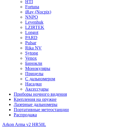
HTI
Fortuna
iRay (Nocpix)
NNPO
Levenhuk
LZIRTEK
Longot
PARD
Pulsar
Rika NV
Sytong
Venox
Бинокли
Монокуляры
Прицелы
С дальномером
Насадки
Аксессуары
Приборы ночного видения
Крепления на оружие
Лазерные дальномеры
Портативные метеостанции
Распродажа
Arkon Arma v2 HR50L