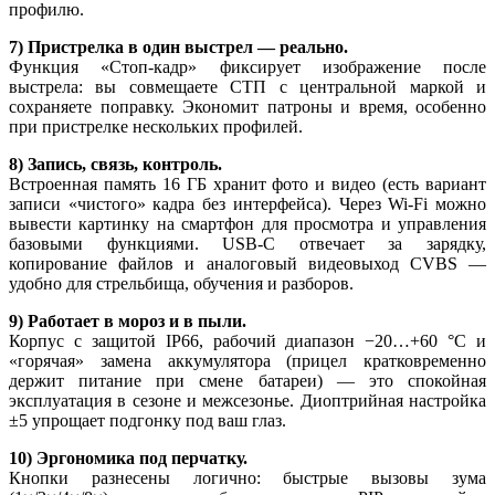
профилю.
7) Пристрелка в один выстрел — реально.
Функция «Стоп-кадр» фиксирует изображение после
выстрела: вы совмещаете СТП с центральной маркой и
сохраняете поправку. Экономит патроны и время, особенно
при пристрелке нескольких профилей.
8) Запись, связь, контроль.
Встроенная память 16 ГБ хранит фото и видео (есть вариант
записи «чистого» кадра без интерфейса). Через Wi-Fi можно
вывести картинку на смартфон для просмотра и управления
базовыми функциями. USB-C отвечает за зарядку,
копирование файлов и аналоговый видеовыход CVBS —
удобно для стрельбища, обучения и разборов.
9) Работает в мороз и в пыли.
Корпус с защитой IP66, рабочий диапазон −20…+60 °C и
«горячая» замена аккумулятора (прицел кратковременно
держит питание при смене батареи) — это спокойная
эксплуатация в сезоне и межсезонье. Диоптрийная настройка
±5 упрощает подгонку под ваш глаз.
10) Эргономика под перчатку.
Кнопки разнесены логично: быстрые вызовы зума