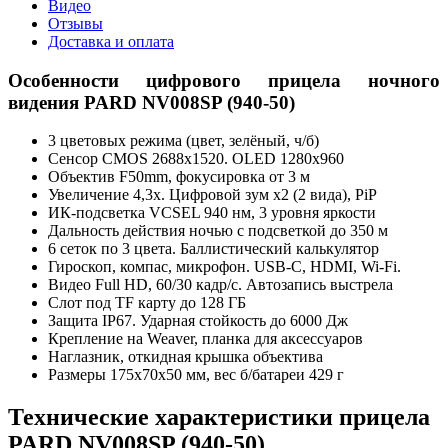
Видео
Отзывы
Доставка и оплата
Особенности цифрового прицела ночного
видения PARD NV008SP (940-50)
3 цветовых режима (цвет, зелёный, ч/б)
Сенсор CMOS 2688x1520. OLED 1280x960
Объектив F50mm, фокусировка от 3 м
Увеличение 4,3x. Цифровой зум x2 (2 вида), PiP
ИК-подсветка VCSEL 940 нм, 3 уровня яркости
Дальность действия ночью с подсветкой до 350 м
6 сеток по 3 цвета. Баллистический калькулятор
Гироскоп, компас, микрофон. USB-C, HDMI, Wi-Fi.
Видео Full HD, 60/30 кадр/с. Автозапись выстрела
Слот под TF карту до 128 ГБ
Защита IP67. Ударная стойкость до 6000 Дж
Крепление на Weaver, планка для аксессуаров
Наглазник, откидная крышка объектива
Размеры 175x70x50 мм, вес б/батареи 429 г
Технические характеристики прицела
PARD NV008SP (940-50)