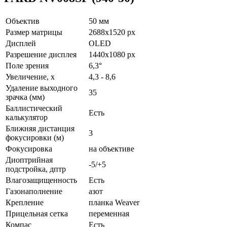
Объектив
50 мм
Размер матрицы
2688x1520 px
Дисплей
OLED
Разрешение дисплея
1440x1080 px
Поле зрения
6,3°
Увеличение, х
4,3 - 8,6
Удаление выходного
35
зрачка (мм)
Баллистический
Есть
калькулятор
Ближняя дистанция
3
фокусировки (м)
Фокусировка
на объективе
Диоптрийная
-5/+5
подстройка, дптр
Влагозащищенность
Есть
Газонаполнение
азот
Крепление
планка Weaver
Прицельная сетка
переменная
Компас
Есть