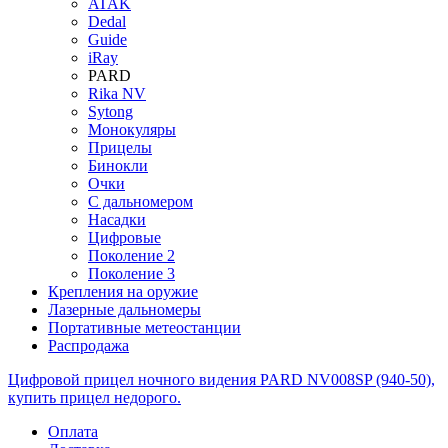
ATAK
Dedal
Guide
iRay
PARD
Rika NV
Sytong
Монокуляры
Прицелы
Бинокли
Очки
С дальномером
Насадки
Цифровые
Поколение 2
Поколение 3
Крепления на оружие
Лазерные дальномеры
Портативные метеостанции
Распродажа
Цифровой прицел ночного видения PARD NV008SP (940-50),
купить прицел недорого.
Оплата