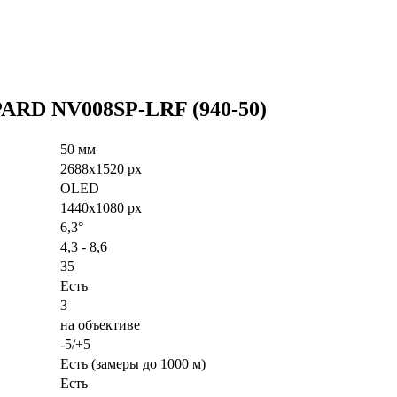
PARD NV008SP-LRF (940-50)
50 мм
2688x1520 px
OLED
1440x1080 px
6,3°
4,3 - 8,6
35
Есть
3
на объективе
-5/+5
Есть (замеры до 1000 м)
Есть