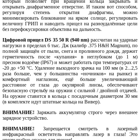
который позволяет при вращении кольца закрывать и
открывать диафрагменное отверстие. И таким вот способом,
регулируя степень открытия диафрагмы, можно
минимизировать бликование на ярком солнце, регулировать
величину ГРИП и наводить прицел на разноудалённые цели
без перефокусировки объектива на дальность.
Цифровой прицел DS 35 50 R (940 nm)
рассчитан на ударные
нагрузки в пределах 6 тыс. Дж (калибр .375 H&H Magnum), по
полной защищён от пыли, снега и проливного дождя, держит
герметичность после «купания» в неглубоком (до 1 м)
пресном водоёме (IP67) и может работать при температурах от
-20 до +50 °C. Удаление выходного зрачка на 100 мм (в 2...2,5
раза больше, чем у большинства «ночников» на рынке) и
комфортный наглазник, ещё больше увеличивающий
расстояние от глаза до окулярной линзы, обеспечивают
безопасную стрельбу на оружии с сильной / двойной отдачей.
На оружие ставится в кольца с посадочным диаметром 30 мм
(в комплекте идут штатные кольца на Вивер).
ВНИМАНИЕ!
Заряжать аккумулятор строго через внешнее
зарядное устройство.
ВНИМАНИЕ!
Запрещается смотреть в лазерный
инфракрасный осветитель направлять лазер в глаза! Это
чрезвычайно опасно для зрения!