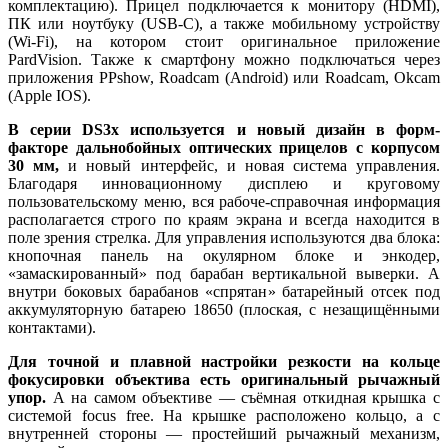
комплектацию). Прицел подключается к монитору (HDMI),
ПК или ноутбуку (USB-C), а также мобильному устройству
(Wi-Fi), на котором стоит оригинальное приложение
PardVision. Также к смартфону можно подключаться через
приложения PPshow, Roadcam (Android) или Roadcam, Okcam
(Apple IOS).
В серии DS3x используется и новый дизайн в форм-
факторе дальнобойных оптических прицелов с корпусом
30 мм,
и новый интерфейс, и новая система управления.
Благодаря инновационному дисплею и круговому
пользовательскому меню, вся рабоче-справочная информация
располагается строго по краям экрана и всегда находится в
поле зрения стрелка. Для управления используются два блока:
кнопочная панель на окулярном блоке и энкодер,
«замаскированный» под барабан вертикальной выверки. А
внутри боковых барабанов «спрятан» батарейный отсек под
аккумуляторную батарею 18650 (плоская, с незащищёнными
контактами).
Для точной и плавной настройки резкости на кольце
фокусировки объектива есть оригинальный рычажный
упор.
А на самом объективе — съёмная откидная крышка с
системой focus free. На крышке расположено кольцо, а с
внутренней стороны — простейший рычажный механизм,