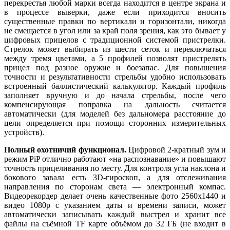
перекрестья любой марки всегда находится в центре экрана и
в процессе выверки, даже если приходится вносить
существенные правки по вертикали и горизонтали, никогда
не смещается в угол или за край поля зрения, как это бывает у
цифровых прицелов с традиционной системой пристрелки.
Стрелок может выбирать из шести сеток и переключаться
между тремя цветами, а 5 профилей позволят пристрелять
прицел под разное оружие и боезапас. Для повышения
точности и результативности стрельбы удобно использовать
встроенный баллистический калькулятор. Каждый профиль
заполняет вручную и до начала стрельбы, после чего
компенсирующая поправка на дальность считается
автоматически (для моделей без дальномера расстояние до
цели определяется при помощи сторонних измерительных
устройств).
Полный охотничий функционал.
Цифровой 2-кратный зум и
режим PiP отлично работают «на распознавание» и повышают
точность прицеливания по месту. Для контроля угла наклона и
бокового завала есть 3D-гироскоп, а для отслеживания
направления по сторонам света — электронный компас.
Видеорекордер делает очень качественные фото 2560x1440 и
видео 1080p с указанием даты и времени записи, может
автоматически записывать каждый выстрел и хранит все
файлы на съёмной TF карте объёмом до 32 ГБ (не входит в