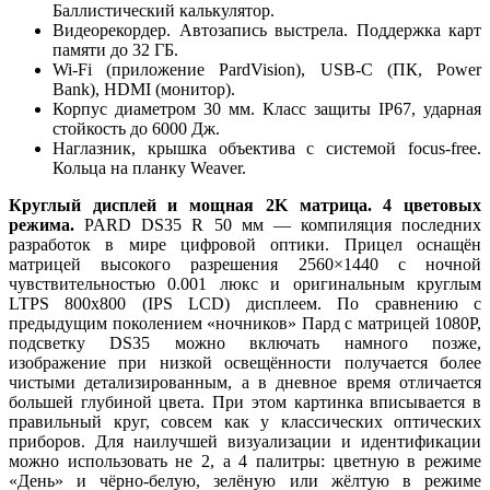
Баллистический калькулятор.
Видеорекордер. Автозапись выстрела. Поддержка карт
памяти до 32 ГБ.
Wi-Fi (приложение PardVision), USB-C (ПК, Power
Bank), HDMI (монитор).
Корпус диаметром 30 мм. Класс защиты IP67, ударная
стойкость до 6000 Дж.
Наглазник, крышка объектива с системой focus-free.
Кольца на планку Weaver.
Круглый дисплей и мощная 2K матрица. 4 цветовых
режима.
PARD DS35 R 50 мм — компиляция последних
разработок в мире цифровой оптики. Прицел оснащён
матрицей высокого разрешения 2560×1440 с ночной
чувствительностью 0.001 люкс и оригинальным круглым
LTPS 800x800 (IPS LCD) дисплеем. По сравнению с
предыдущим поколением «ночников» Пард с матрицей 1080P,
подсветку DS35 можно включать намного позже,
изображение при низкой освещённости получается более
чистыми детализированным, а в дневное время отличается
большей глубиной цвета. При этом картинка вписывается в
правильный круг, совсем как у классических оптических
приборов. Для наилучшей визуализации и идентификации
можно использовать не 2, а 4 палитры: цветную в режиме
«День» и чёрно-белую, зелёную или жёлтую в режиме