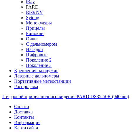
iRay
PARD
Rika NV
Sytong
Монокуляры
Прицелы
Бинокли
Очки
С дальномером
Насадки
Цифровые
Поколение 2
Поколение 3
Крепления на оружие
Лазерные дальномеры
Портативные метеостанции
Распродажа
Цифровой прицел ночного видения PARD DS35-50R (940 nm)
Оплата
Доставка
Контакты
Информация
Карта сайта