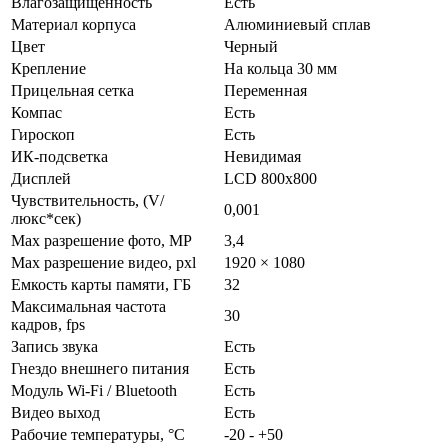
Влагозащищенность
Есть
Материал корпуса
Алюминиевый сплав
Цвет
Черный
Крепление
На кольца 30 мм
Прицельная сетка
Переменная
Компас
Есть
Гироскоп
Есть
ИК-подсветка
Невидимая
Дисплей
LCD 800x800
Чувствительность, (V/
0,001
люкс*сек)
Max разрешение фото, МР
3,4
Max разрешение видео, pxl
1920 × 1080
Емкость карты памяти, ГБ
32
Максимальная частота
30
кадров, fps
Запись звука
Есть
Гнездо внешнего питания
Есть
Модуль Wi-Fi / Bluetooth
Есть
Видео выход
Есть
Рабочие температуры, °С
-20 - +50