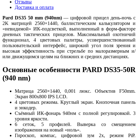
Отзывы
Доставка и оплата
Pard DS35 50 mm (940nm)
— цифровой прицел день-ночь с
2K матрицей 2560×1440, баллистическим калькулятором и
«невидимой» ИК-подсветкой, выполненный в форм-факторе
дневных тактических прицелов. Максимальный охотничий
функционал, 4 цветовых палитры, усовершенствованный
пользовательский интерфейс, широкий угол поля зрения и
высокая эффективность при стрельбе по малоразмерным и/
или движущимся целям на ближних и средних дистанциях.
Основные особенности PARD DS35-50R
(940 nm)
Матрица 2560×1440, 0,001 люкс. Объектив F50mm.
Экран 800x800 IPS LCD.
4 цветовых режима. Круглый экран. Кнопочная панель
и энкодер.
Съёмный ИК-фонарь 940нм с полной регулировкой. 3
уровня яркости.
6 сеток, 5 профилей. Выверка со смещением
изображения на новый «ноль».
Гироскоп, компас, цифровой зум 2x, режим PiP.