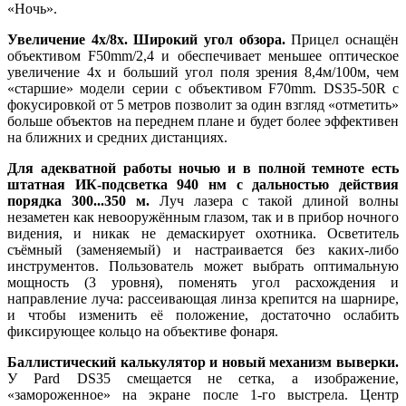
«Ночь».
Увеличение 4x/8x. Широкий угол обзора.
Прицел оснащён
объективом F50mm/2,4 и обеспечивает меньшее оптическое
увеличение 4x и больший угол поля зрения 8,4м/100м, чем
«старшие» модели серии с объективом F70mm. DS35-50R с
фокусировкой от 5 метров позволит за один взгляд «отметить»
больше объектов на переднем плане и будет более эффективен
на ближних и средних дистанциях.
Для адекватной работы ночью и в полной темноте есть
штатная ИК-подсветка 940 нм с дальностью действия
порядка 300...350 м.
Луч лазера с такой длиной волны
незаметен как невооружённым глазом, так и в прибор ночного
видения, и никак не демаскирует охотника. Осветитель
съёмный (заменяемый) и настраивается без каких-либо
инструментов. Пользователь может выбрать оптимальную
мощность (3 уровня), поменять угол расхождения и
направление луча: рассеивающая линза крепится на шарнире,
и чтобы изменить её положение, достаточно ослабить
фиксирующее кольцо на объективе фонаря.
Баллистический калькулятор и новый механизм выверки.
У Pard DS35 смещается не сетка, а изображение,
«замороженное» на экране после 1-го выстрела. Центр