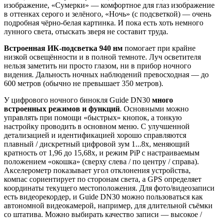
изображение, «Сумерки» — комфортное для глаз изображение
в оттенках серого и зелёного, «Ночь» (с подсветкой) — очень
подробная чёрно-белая картинка. И пока есть хоть немного
лунного света, отыскать зверя не составит труда.
Встроенная ИК-подсветка 940 нм
помогает при крайне
низкой освещённости и в полной темноте. Луч осветителя
нельзя заметить ни просто глазом, ни в прибор ночного
видения. Дальность ночных наблюдений превосходная — до
600 метров (обычно не превышает 350 метров).
У цифрового ночного бинокля Guide DN30
много
встроенных режимов и функций
. Основными можно
управлять при помощи «быстрых» кнопок, а тонкую
настройку проводить в основном меню. С улучшенной
детализацией и идентификацией хорошо справляются
плавный / дискретный цифровой зум 1...8x, меняющий
кратность от 1,96 до 15,68x, и режим PiP с настраиваемым
положением «окошка» (сверху слева / по центру / справа).
Акселерометр показывает угол отклонения устройства,
компас сориентирует по сторонам света, а GPS определяет
координаты текущего местоположения. Для фото/видеозаписи
есть видеорекордер, и Guide DN30 можно пользоваться как
автономной видеокамерой, например, для длительной съёмки
со штатива. Можно выбирать качество записи — высокое /