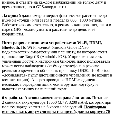
низкое, и ставить на каждом изображении не только дату и
время записи, но и GPS-координаты.
Лазерный дальномер
измеряет фактическое расстояние до
нужной «точки» или зверя в пределах 600...1000 метров.
Работает как самостоятельно, в режиме сканирования, так и в
паре с GPS: можно узнать и расстояние до цели, и её
координаты.
Интеграция с внешними устройствами: Wi-Fi, HDMI,
Bluetooth.
По Wi-Fi ночной бинокль Guide DN30
подключается к смартфону или планшету, на котором стоит
приложение TargetIR (Android / iOS). У приложения есть
удалённый доступ к настройкам бинокля, плюс пользователь
может вести наблюдения / съёмку с телефона в режиме
реального времени и обновлять прошивку DN30. По Bluetooth
«добавляется» пульт дистанционного управления (не входит в
комплектацию). А через проводное HDMI-соединение
несложно подсоединиться к монитору или ноутбуку и
вывести картинку на внешний экран.
6 ч работы. Автовыключение экрана / питания.
Питание —
2 съёмных аккумулятора 18650 (3,7V, 3200 мАч), которых при
полном заряде хватит на 6 часов наблюдений.
Необходимо
использовать аккумуляторы с защитой, длина корпуса 70