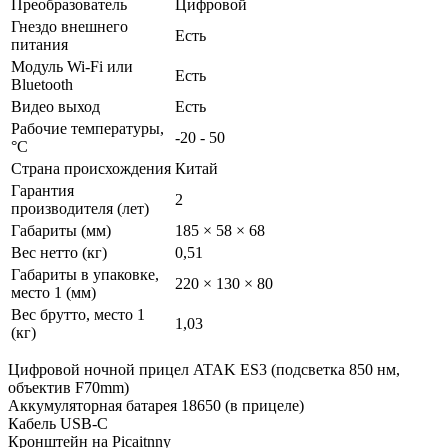
Преобразователь
Цифровой
Гнездо внешнего
Есть
питания
Модуль Wi-Fi или
Есть
Bluetooth
Видео выход
Есть
Рабочие температуры,
-20 - 50
°С
Страна происхождения
Китай
Гарантия
2
производителя (лет)
Габариты (мм)
185 × 58 × 68
Вес нетто (кг)
0,51
Габариты в упаковке,
220 × 130 × 80
место 1 (мм)
Вес брутто, место 1
1,03
(кг)
Цифровой ночной прицел ATAK ES3 (подсветка 850 нм,
объектив F70mm)
Аккумуляторная батарея 18650 (в прицеле)
Кабель USB-C
Кронштейн на Picaitnny