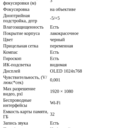
3
фокусировки (м)
Фокусировка
на объективе
Диоптрийная
-5/+5
подстройка, дптр
Влагозащищенность
Есть
Покрытие корпуса
лакокрасочное
Цвет
черный
Прицельная сетка
переменная
Компас
Есть
Гироскоп
Есть
ИК-подсветка
видимая
Дисплей
OLED 1024х768
Чувствительность, (V/
0,001
люкс*сек)
Max разрешение
1920 × 1080
видео, pxl
Беспроводные
Wi-Fi
интерфейсы
Емкость карты памяти,
32
ГБ
Запись звука
Есть