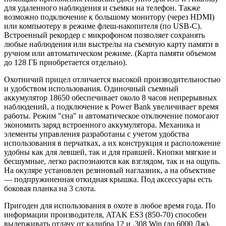
для удаленного наблюдения и съемки на телефон. Также
возможно подключение к большому монитору (через HDMI)
или компьютеру в режиме флеш-накопителя (по USB-C).
Встроенный рекордер с микрофоном позволяет сохранять
любые наблюдения или выстрелы на съемную карту памяти в
ручном или автоматическом режиме. (Карта памяти объемом
до 128 ГБ приобретается отдельно).
Охотничий прицел отличается высокой производительностью
и удобством использования. Одиночный съемный
аккумулятор 18650 обеспечивает около 8 часов непрерывных
наблюдений, а подключение к Power Bank увеличивает время
работы. Режим "сна" и автоматическое отключение помогают
экономить заряд встроенного аккумулятора. Механика и
элементы управления разработаны с учетом удобства
использования в перчатках, а их конструкция и расположение
удобны как для левшей, так и для правшей. Кнопки мягкие и
бесшумные, легко распознаются как взглядом, так и на ощупь.
На окуляре установлен резиновый наглазник, а на объективе
— подпружиненная откидная крышка. Под аксессуары есть
боковая планка на 3 слота.
Пригоден для использования в охоте в любое время года. По
информации производителя, ATAK ES3 (850-70) способен
выдерживать отдачу от калибра 12 и .308 Win (до 6000 Дж),