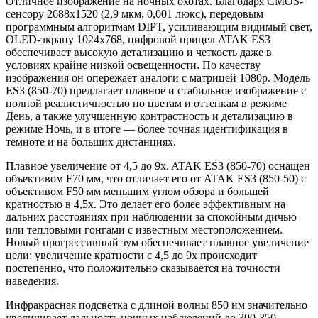
Отличное изображение на ночных охотах. Благодаря CMOS-
сенсору 2688x1520 (2,9 мкм, 0,001 люкс), передовым
программным алгоритмам DIPT, усиливающим видимый свет,
OLED-экрану 1024x768, цифровой прицел ATAK ES3
обеспечивает высокую детализацию и четкость даже в
условиях крайне низкой освещенности. По качеству
изображения он опережает аналоги с матрицей 1080p. Модель
ES3 (850-70) предлагает плавное и стабильное изображение с
полной реалистичностью по цветам и оттенкам в режиме
День, а также улучшенную контрастность и детализацию в
режиме Ночь, и в итоге — более точная идентификация в
темноте и на больших дистанциях.
Плавное увеличение от 4,5 до 9x. ATAK ES3 (850-70) оснащен
объективом F70 мм, что отличает его от ATAK ES3 (850-50) с
объективом F50 мм меньшим углом обзора и большей
кратностью в 4,5x. Это делает его более эффективным на
дальних расстояниях при наблюдении за спокойным дичью
или тепловыми гонгами с известным местоположением.
Новый прогрессивный зум обеспечивает плавное увеличение
цели: увеличение кратности с 4,5 до 9x происходит
постепенно, что положительно сказывается на точности
наведения.
Инфракрасная подсветка с длиной волны 850 нм значительно
увеличивает дальность ночных наблюдений до 300-350