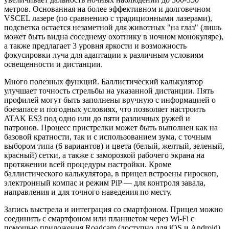
метров. Основанная на более эффективном и долговечном
VSCEL лазере (по сравнению с традиционными лазерами),
подсветка остается незаметной для животных "на глаз" (лишь
может быть видна соседнему охотнику в ночном монокуляре),
а также предлагает 3 уровня яркости и возможность
фокусировки луча для адаптации к различным условиям
освещенности и дистанции.
Много полезных функций. Баллистический калькулятор
улучшает точность стрельбы на указанной дистанции. Пять
профилей могут быть заполнены вручную с информацией о
боезапасе и погодных условиях, что позволяет настроить
ATAK ES3 под одно или до пяти различных ружей и
патронов. Процесс пристрелки может быть выполнен как на
базовой кратности, так и с использованием зума, с точным
выбором типа (6 вариантов) и цвета (белый, желтый, зеленый,
красный) сетки, а также с заморозкой рабочего экрана на
протяжении всей процедуры настройки. Кроме
баллистического калькулятора, в прицел встроены гироскоп,
электронный компас и режим PiP — для контроля завала,
направления и для точного наведения по месту.
Запись выстрела и интеграция со смартфоном. Прицел можно
соединить с смартфоном или планшетом через Wi-Fi с
помощью приложения Roadcam (доступно для iOS и Android)