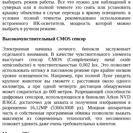
выбирать режим работы. Все что нужно для наблюдений в
сумерках или в полной темноте это снять или установить
крышку объектива в случае перехода к яркому освещению. в
условии полной темноты рекомендовано использование
встроенного ИК-осветителя, мощность которой можно
выбрать в ручном режиме.
Высокочувствительный CMOS сенсор
Электронная начинка ночного бинокля заслуживает
отдельного внимания. В качестве чувствительного элемента
выступает сенсор CMOS (Complementary metal oxide
semiconductor) в чувствительностью 0,002 lux. Это позволяет
использовать оптику в пассивном режиме при крайне низком
уровне освещенности. Например, при полной Луне увидеть
крупное животное вы сможете с расстояния около одного
километра, а при одной четверти дистанция обнаружения
может сократиться до 600 метров. Разрешающей способности
цифровых сенсоров, использующихся в биноклях Arkon NVD
B36GL достаточно для захвата и получения изображения в
разрешении 16,12МР (5360х3008 рх). Мощная аппаратная
часть и собственная программная обвязка позволили выжать
максимум из современных технологий, что несомненно
поможет удивить даже очень требовательных клиентов.