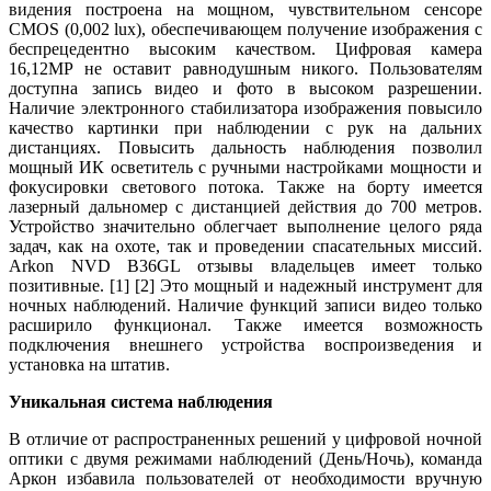
видения построена на мощном, чувствительном сенсоре
CMOS (0,002 lux), обеспечивающем получение изображения с
беспрецедентно высоким качеством. Цифровая камера
16,12МР не оставит равнодушным никого. Пользователям
доступна запись видео и фото в высоком разрешении.
Наличие электронного стабилизатора изображения повысило
качество картинки при наблюдении с рук на дальних
дистанциях. Повысить дальность наблюдения позволил
мощный ИК осветитель с ручными настройками мощности и
фокусировки светового потока. Также на борту имеется
лазерный дальномер с дистанцией действия до 700 метров.
Устройство значительно облегчает выполнение целого ряда
задач, как на охоте, так и проведении спасательных миссий.
Arkon NVD B36GL отзывы владельцев имеет только
позитивные. [1] [2] Это мощный и надежный инструмент для
ночных наблюдений. Наличие функций записи видео только
расширило функционал. Также имеется возможность
подключения внешнего устройства воспроизведения и
установка на штатив.
Уникальная система наблюдения
В отличие от распространенных решений у цифровой ночной
оптики с двумя режимами наблюдений (День/Ночь), команда
Аркон избавила пользователей от необходимости вручную