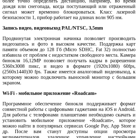
более точно определить дистанцию, например, во время
дождя или снегопада, когда поступающий или отраженный
сигнал может временно блокироваться. Класс лазерной
безопасности 1, прибор работает на длинах волн 905 нм.
Запись видео, видеовыход PAL/NTSC, 3,5mm
Продвинутая электронная начинка позволяет производить
видеозапись и фото в высоком качестве. Поддержка карт
памяти объемом до 128 Гб (Micro SDHC, Fat 32) полностью
избавила от проблем с недостатком свободного места. Камера
бинокля 16,12МР позволяет получать кадры в разрешении
5360х3008 пикс, и видео в формате (1920х1080) 60fps,
(2560x1440)30 fps. Также имеется аналоговый видеовыход, к
которому можно подключить выносной монитор с большим
экраном.
Wi-Fi - мобильное приложение «Roadcam»
Программное обеспечение бинокля поддерживает формат
совместной работы с цифровыми гаджетами на iOS и Android.
Для работы с телефонами планшетами необходимо скачать и
установить мобильное приложение «Roadcam», которое
можно найти в популярных сервисах Google Pay, App Store и
др. После вам станут доступны опции просмотра
медиаматериалов, удаленное управление настройками