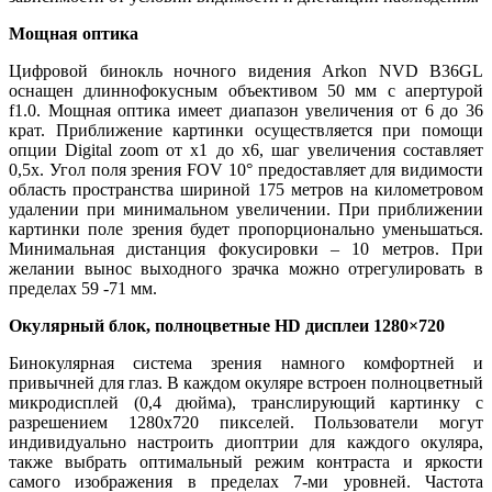
Мощная оптика
Цифровой бинокль ночного видения Arkon NVD B36GL
оснащен длиннофокусным объективом 50 мм с апертурой
f1.0. Мощная оптика имеет диапазон увеличения от 6 до 36
крат. Приближение картинки осуществляется при помощи
опции Digital zoom от x1 до х6, шаг увеличения составляет
0,5х. Угол поля зрения FOV 10° предоставляет для видимости
область пространства шириной 175 метров на километровом
удалении при минимальном увеличении. При приближении
картинки поле зрения будет пропорционально уменьшаться.
Минимальная дистанция фокусировки – 10 метров. При
желании вынос выходного зрачка можно отрегулировать в
пределах 59 -71 мм.
Окулярный блок, полноцветные HD дисплеи 1280×720
Бинокулярная система зрения намного комфортней и
привычней для глаз. В каждом окуляре встроен полноцветный
микродисплей (0,4 дюйма), транслирующий картинку с
разрешением 1280x720 пикселей. Пользователи могут
индивидуально настроить диоптрии для каждого окуляра,
также выбрать оптимальный режим контраста и яркости
самого изображения в пределах 7-ми уровней. Частота