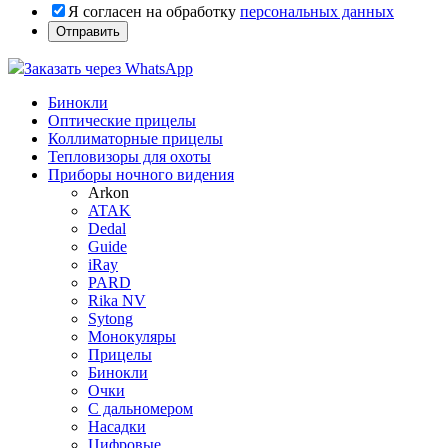
Я согласен на обработку
персональных данных
Заказать через WhatsApp
Бинокли
Оптические прицелы
Коллиматорные прицелы
Тепловизоры для охоты
Приборы ночного видения
Arkon
ATAK
Dedal
Guide
iRay
PARD
Rika NV
Sytong
Монокуляры
Прицелы
Бинокли
Очки
С дальномером
Насадки
Цифровые