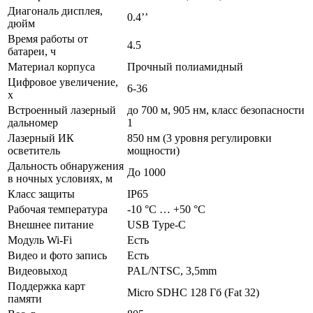
Диагональ дисплея,
0.4’’
дюйм
Время работы от
4.5
батареи, ч
Материал корпуса
Прочный полиамидный
Цифровое увеличение,
6-36
х
Встроенный лазерный
до 700 м, 905 нм, класс безопасности
дальномер
1
Лазерный ИК
850 нм (3 уровня регулировки
осветитель
мощности)
Дальность обнаружения
До 1000
в ночных условиях, м
Класс защиты
IP65
Рабочая температура
-10 °C … +50 °C
Внешнее питание
USB Type-C
Модуль Wi-Fi
Есть
Видео и фото запись
Есть
Видеовыход
PAL/NTSC, 3,5mm
Поддержка карт
Micro SDHC 128 Гб (Fat 32)
памяти