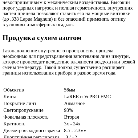
невосприимчивым к механическим воздействиям. Высокий
порог ударных нагрузок и полная герметичность внутренних
частей прицела позволяют ставить его на мощные винтовки
(до .338 Lapua Magnum) и без опасений применять оптику
в условиях атмосферных осадков.
Продувка сухим азотом
Газонаполнение внутреннего пространства прицела
необходимо для предотвращения запотевания линз изнутри,
которое происходит вследствие влажности воздуха или резкой
смены температур. Такой подход существенно расширяет
границы использования прибора в разное время года.
Объектив
56мм
Линза
LaREE и VePRO FMC
Покрытие линз
Алмазное
Светопропускание
93%
Фокальная плоскость
Вторая
Кратность
3x - 24x
Диаметр выходного зрачка
8.5 - 2.3мм
Диоптрийная регулировка
-3 / +2