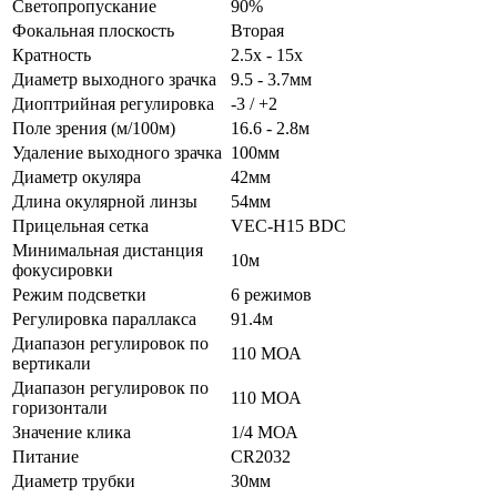
Светопропускание
90%
Фокальная плоскость
Вторая
Кратность
2.5x - 15x
Диаметр выходного зрачка
9.5 - 3.7мм
Диоптрийная регулировка
-3 / +2
Поле зрения (м/100м)
16.6 - 2.8м
Удаление выходного зрачка
100мм
Диаметр окуляра
42мм
Длина окулярной линзы
54мм
Прицельная сетка
VEC-H15 BDC
Минимальная дистанция
10м
фокусировки
Режим подсветки
6 режимов
Регулировка параллакса
91.4м
Диапазон регулировок по
110 МОА
вертикали
Диапазон регулировок по
110 МОА
горизонтали
Значение клика
1/4 МОА
Питание
CR2032
Диаметр трубки
30мм